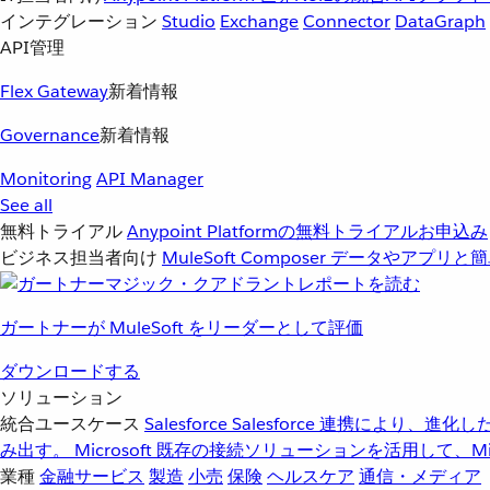
インテグレーション
Studio
Exchange
Connector
DataGraph
API管理
Flex Gateway
新着情報
Governance
新着情報
Monitoring
API Manager
See all
無料トライアル
Anypoint Platformの無料トライアルお申込み
ビジネス担当者向け
MuleSoft Composer
データやアプリと簡
ガートナーが MuleSoft をリーダーとして評価
ダウンロードする
ソリューション
統合ユースケース
Salesforce
Salesforce 連携により、
み出す。
Microsoft
既存の接続ソリューションを活用して、Mic
業種
金融サービス
製造
小売
保険
ヘルスケア
通信・メディア