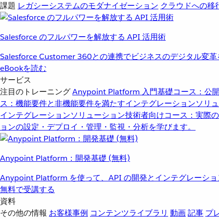
課題
レガシーシステムのモダナイゼーション
クラウドへの移
Salesforce のフルパワーを解放する API 活用術
Salesforce Customer 360との連携でビジネスのデジタル変
eBookを読む
サービス
注目のトレーニング
Anypoint Platform 入門
基礎コース：公開
ス：機能要件と非機能要件を満たすインテグレーションソリュ
インテグレーションソリューション
技術者向けコース：実際の
ョンの設定・デプロイ・管理・監視・分析を学びます。
Anypoint Platform：開発基礎 (無料)
Anypoint Platform を使って、API の開発とインテグ
無料で受講する
資料
その他の情報
お客様事例
コンテンツライブラリ
動画
記事
プ