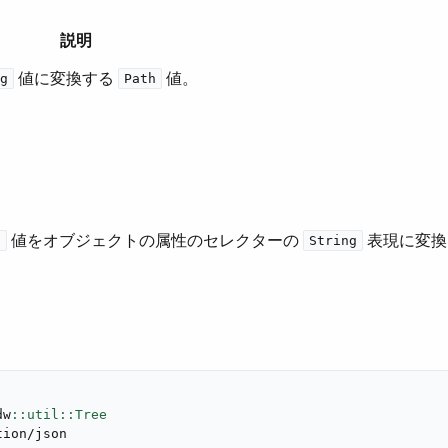
説明
​ 値に変換する ​
​ 値。
g
Path
​ 値をオブジェクトの属性のセレクターの ​
​ 表現に変
h
String
dw
tion/json