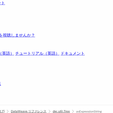
ント
例を視聴しませんか？
（英語）
チュートリアル（英語）
ドキュメント
点
2.7)
DataWeave リファレンス
dw::util::Tree
asExpressionString