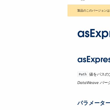
製品のこのバージョン
asExpr
asExpres
​ 値をパス
Path
DataWeave バ
パラメータ