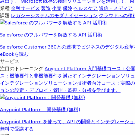
み出す。
Microsoft
既存の接続ソリューションを活用して、Mic
業種
金融サービス
製造
小売
保険
ヘルスケア
通信・メディア
課題
レガシーシステムのモダナイゼーション
クラウドへの移
Salesforce のフルパワーを解放する API 活用術
Salesforce Customer 360との連携でビジネスのデジタル変
eBookを読む
サービス
注目のトレーニング
Anypoint Platform 入門
基礎コース：公開
ス：機能要件と非機能要件を満たすインテグレーションソリュ
インテグレーションソリューション
技術者向けコース：実際の
ョンの設定・デプロイ・管理・監視・分析を学びます。
Anypoint Platform：開発基礎 (無料)
Anypoint Platform を使って、API の開発とインテグ
無料で受講する