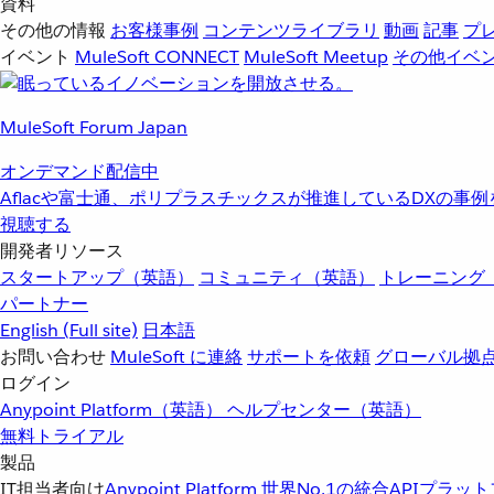
資料
その他の情報
お客様事例
コンテンツライブラリ
動画
記事
プ
イベント
MuleSoft CONNECT
MuleSoft Meetup
その他イベ
MuleSoft Forum Japan
オンデマンド配信中
Aflacや富士通、ポリプラスチックスが推進しているDXの事
視聴する
開発者リソース
スタートアップ（英語）
コミュニティ（英語）
トレーニング
パートナー
English
(Full site)
日本語
お問い合わせ
MuleSoft に連絡
サポートを依頼
グローバル拠
ログイン
Anypoint Platform（英語）
ヘルプセンター（英語）
無料トライアル
製品
IT担当者向け
Anypoint Platform
世界No.1の統合APIプラッ