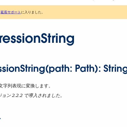
は
延長サポート
に入りました。
essionString
sionString(path: Path): Strin
の文字列表現に変換します。
ージョン 2.2.2 で導入されました。
ー