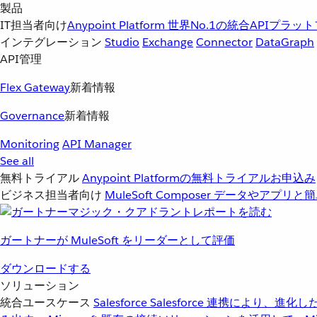
製品
IT担当者向け
Anypoint Platform
世界No.1の統合APIプラッ
インテグレーション
Studio
Exchange
Connector
DataGraph
API管理
Flex Gateway
新着情報
Governance
新着情報
Monitoring
API Manager
See all
無料トライアル
Anypoint Platformの無料トライアルお申込み
ビジネス担当者向け
MuleSoft Composer
データやアプリと簡
ガートナーが MuleSoft をリーダーとして評価
ダウンロードする
ソリューション
統合ユースケース
Salesforce
Salesforce 連携により、