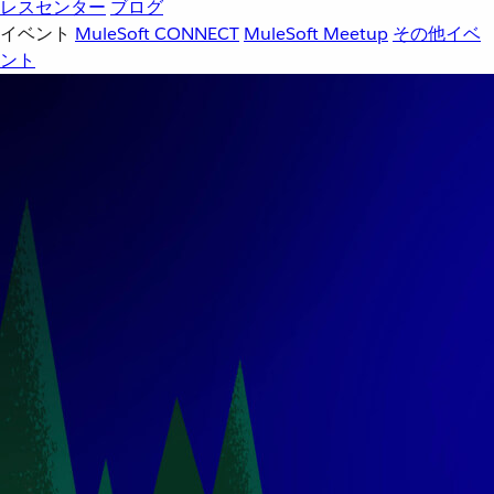
レスセンター
ブログ
イベント
MuleSoft CONNECT
MuleSoft Meetup
その他イベ
ント