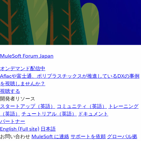
MuleSoft Forum Japan
オンデマンド配信中
Aflacや富士通、ポリプラスチックスが推進しているDXの事例
を視聴しませんか？
視聴する
開発者リソース
スタートアップ（英語）
コミュニティ（英語）
トレーニング
（英語）
チュートリアル（英語）
ドキュメント
パートナー
English
(Full site)
日本語
お問い合わせ
MuleSoft に連絡
サポートを依頼
グローバル拠