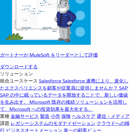
ガートナーが MuleSoft をリーダーとして評価
ダウンロードする
ソリューション
統合ユースケース
Salesforce
Salesforce 連携により、進化し
たエクスペリエンスを顧客や従業員に提供しませんか？
SAP
SAP の中に眠っているデータを開放することで、新しい価値
を生み出す。
Microsoft
既存の接続ソリューションを活用し
て、Microsoft への投資効果を最大化する。
業種
金融サービス
製造
小売
保険
ヘルスケア
通信・メディア
課題
レガシーシステムのモダナイゼーション
クラウドへの移
行
ビジネスオートメーション
単一の顧客ビュー