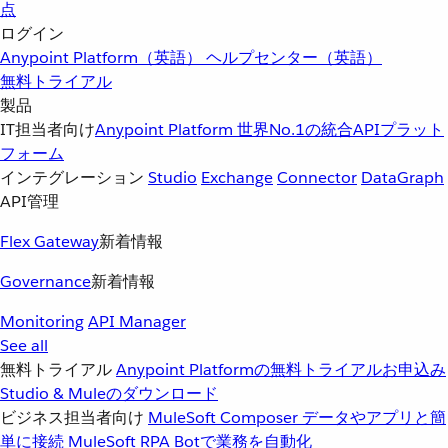
点
ログイン
Anypoint Platform（英語）
ヘルプセンター（英語）
無料トライアル
製品
IT担当者向け
Anypoint Platform
世界No.1の統合APIプラット
フォーム
インテグレーション
Studio
Exchange
Connector
DataGraph
API管理
Flex Gateway
新着情報
Governance
新着情報
Monitoring
API Manager
See all
無料トライアル
Anypoint Platformの無料トライアルお申込み
Studio & Muleのダウンロード
ビジネス担当者向け
MuleSoft Composer
データやアプリと簡
単に接続
MuleSoft RPA
Botで業務を自動化