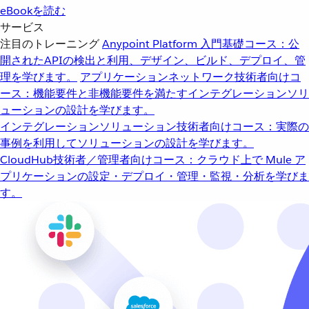
eBookを読む
サービス
注目のトレーニング
Anypoint Platform 入門
基礎コース：公
開されたAPIの検出と利用、デザイン、ビルド、デプロイ、管
理を学びます。
アプリケーションネットワーク
技術者向けコ
ース：機能要件と非機能要件を満たすインテグレーションソリ
ューションの設計を学びます。
インテグレーションソリューション
技術者向けコース：実際の
事例を利用してソリューションの設計を学びます。
CloudHub
技術者／管理者向けコース：クラウド上で Mule ア
プリケーションの設定・デプロイ・管理・監視・分析を学びま
す。