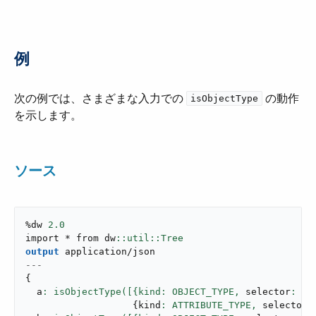
例
次の例では、さまざまな入力での ​
​ の動作
isObjectType
を示します。
ソース
%dw 
2.0
import * from dw
output
application/json
---
{
  a
: isObjectType([{kind: OBJECT_TYPE,
 selector
: 
"u
{
kind
: ATTRIBUTE_TYPE,
 selector
: