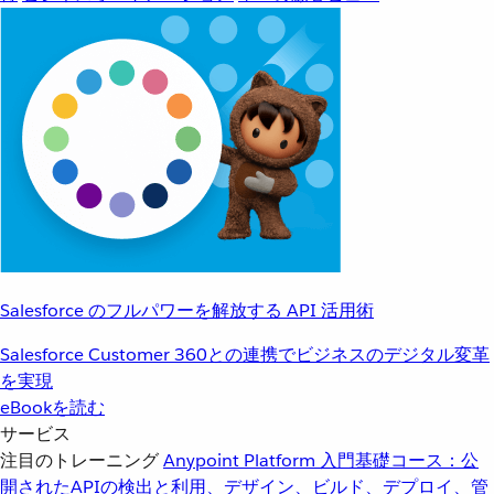
Salesforce のフルパワーを解放する API 活用術
Salesforce Customer 360との連携でビジネスのデジタル変革
を実現
eBookを読む
サービス
注目のトレーニング
Anypoint Platform 入門
基礎コース：公
開されたAPIの検出と利用、デザイン、ビルド、デプロイ、管