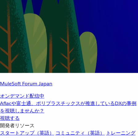
MuleSoft Forum Japan
オンデマンド配信中
Aflacや富士通、ポリプラスチックスが推進しているDXの事例
を視聴しませんか？
視聴する
開発者リソース
スタートアップ（英語）
コミュニティ（英語）
トレーニング