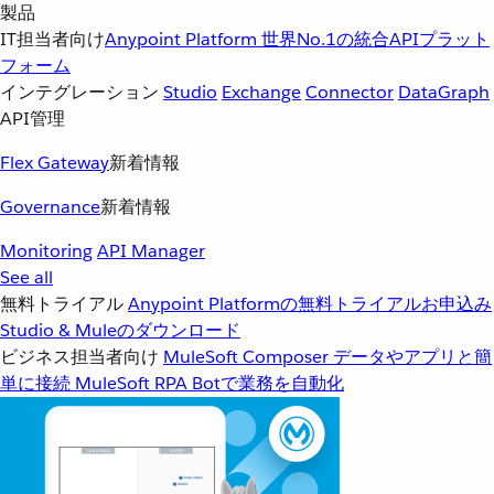
製品
IT担当者向け
Anypoint Platform
世界No.1の統合APIプラット
フォーム
インテグレーション
Studio
Exchange
Connector
DataGraph
API管理
Flex Gateway
新着情報
Governance
新着情報
Monitoring
API Manager
See all
無料トライアル
Anypoint Platformの無料トライアルお申込み
Studio & Muleのダウンロード
ビジネス担当者向け
MuleSoft Composer
データやアプリと簡
単に接続
MuleSoft RPA
Botで業務を自動化