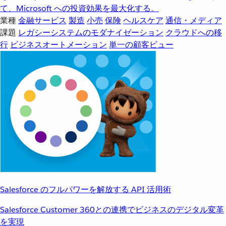
て、Microsoft への投資効果を最大化する。
業種
金融サービス
製造
小売
保険
ヘルスケア
通信・メディア
課題
レガシーシステムのモダナイゼーション
クラウドへの移
行
ビジネスオートメーション
単一の顧客ビュー
Salesforce のフルパワーを解放する API 活用術
Salesforce Customer 360との連携でビジネスのデジタル変革
を実現