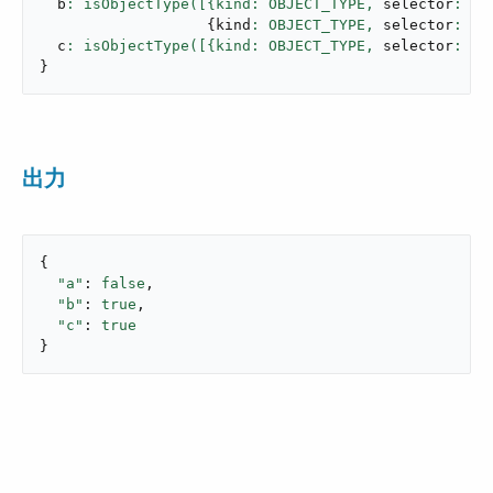
  b
: isObjectType([{kind: OBJECT_TYPE,
 selector
: 
"u
{
kind
: OBJECT_TYPE,
 selector
: 
"n
  c
: isObjectType([{kind: OBJECT_TYPE,
 selector
: 
"u
}
出力
{

"a"
: 
false
,

"b"
: 
true
,

"c"
: 
true
}