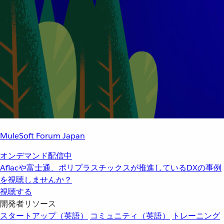
MuleSoft Forum Japan
オンデマンド配信中
Aflacや富士通、ポリプラスチックスが推進しているDXの事例
を視聴しませんか？
視聴する
開発者リソース
スタートアップ（英語）
コミュニティ（英語）
トレーニング