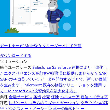
ガートナーが MuleSoft をリーダーとして評価
ダウンロードする
ソリューション
統合ユースケース
Salesforce
Salesforce 連携により、進化し
たエクスペリエンスを顧客や従業員に提供しませんか？
SAP
SAP の中に眠っているデータを開放することで、新しい価値
を生み出す。
Microsoft
既存の接続ソリューションを活用し
て、Microsoft への投資効果を最大化する。
業種
金融サービス
製造
小売
保険
ヘルスケア
通信・メディア
課題
レガシーシステムのモダナイゼーション
クラウドへの移
行
ビジネスオートメーション
単一の顧客ビュー