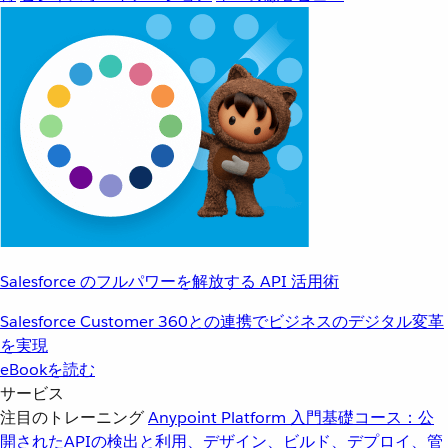
Salesforce のフルパワーを解放する API 活用術
Salesforce Customer 360との連携でビジネスのデジタル変革
を実現
eBookを読む
サービス
注目のトレーニング
Anypoint Platform 入門
基礎コース：公
開されたAPIの検出と利用、デザイン、ビルド、デプロイ、管