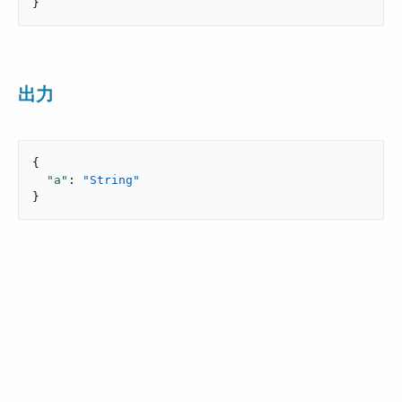
}
出力
{

"a"
: 
"String"
}