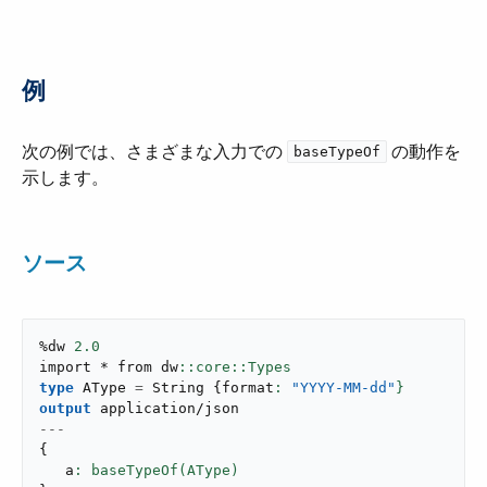
例
次の例では、さまざまな入力での ​
​ の動作を
baseTypeOf
示します。
ソース
%dw 
2.0
import * from dw
type
 AType 
=
 String 
{
format
: 
"YYYY-MM-dd"
}
output
application/json
---
{
   a