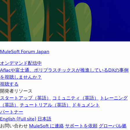
MuleSoft Forum Japan
オンデマンド配信中
Aflacや富士通、ポリプラスチックスが推進しているDXの事例
を視聴しませんか？
視聴する
開発者リソース
スタートアップ（英語）
コミュニティ（英語）
トレーニング
（英語）
チュートリアル（英語）
ドキュメント
パートナー
English
(Full site)
日本語
お問い合わせ
MuleSoft に連絡
サポートを依頼
グローバル拠