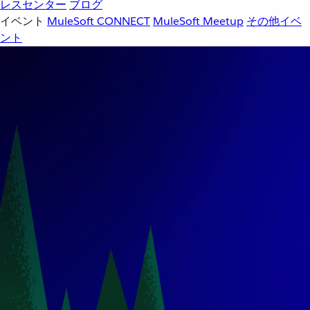
レスセンター
ブログ
イベント
MuleSoft CONNECT
MuleSoft Meetup
その他イベ
ント