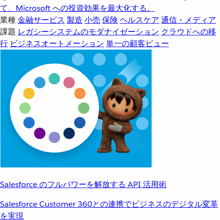
て、Microsoft への投資効果を最大化する。
業種
金融サービス
製造
小売
保険
ヘルスケア
通信・メディア
課題
レガシーシステムのモダナイゼーション
クラウドへの移
行
ビジネスオートメーション
単一の顧客ビュー
Salesforce のフルパワーを解放する API 活用術
Salesforce Customer 360との連携でビジネスのデジタル変革
を実現