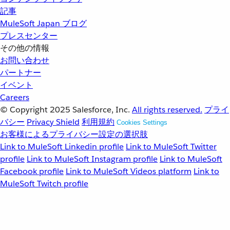
記事
MuleSoft Japan ブログ
プレスセンター
その他の情報
お問い合わせ
パートナー
イベント
Careers
© Copyright 2025
Salesforce, Inc.
All rights reserved.
プライ
バシー
Privacy Shield
利用規約
Cookies Settings
お客様によるプライバシー設定の選択肢
Link to MuleSoft Linkedin profile
Link to MuleSoft Twitter
profile
Link to MuleSoft Instagram profile
Link to MuleSoft
Facebook profile
Link to MuleSoft Videos platform
Link to
MuleSoft Twitch profile