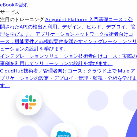
eBookを読む
サービス
注目のトレーニング
Anypoint Platform 入門
基礎コース：公
開されたAPIの検出と利用、デザイン、ビルド、デプロイ、管
理を学びます。
アプリケーションネットワーク
技術者向けコ
ース：機能要件と非機能要件を満たすインテグレーションソリ
ューションの設計を学びます。
インテグレーションソリューション
技術者向けコース：実際の
事例を利用してソリューションの設計を学びます。
CloudHub
技術者／管理者向けコース：クラウド上で Mule ア
プリケーションの設定・デプロイ・管理・監視・分析を学びま
す。