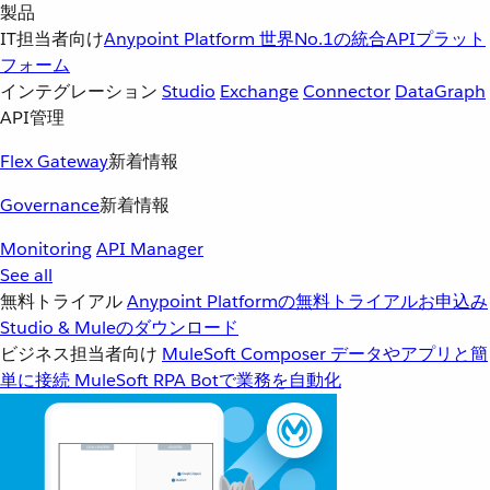
製品
IT担当者向け
Anypoint Platform
世界No.1の統合APIプラット
フォーム
インテグレーション
Studio
Exchange
Connector
DataGraph
API管理
Flex Gateway
新着情報
Governance
新着情報
Monitoring
API Manager
See all
無料トライアル
Anypoint Platformの無料トライアルお申込み
Studio & Muleのダウンロード
ビジネス担当者向け
MuleSoft Composer
データやアプリと簡
単に接続
MuleSoft RPA
Botで業務を自動化