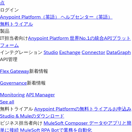
点
ログイン
Anypoint Platform（英語）
ヘルプセンター（英語）
無料トライアル
製品
IT担当者向け
Anypoint Platform
世界No.1の統合APIプラット
フォーム
インテグレーション
Studio
Exchange
Connector
DataGraph
API管理
Flex Gateway
新着情報
Governance
新着情報
Monitoring
API Manager
See all
無料トライアル
Anypoint Platformの無料トライアルお申込み
Studio & Muleのダウンロード
ビジネス担当者向け
MuleSoft Composer
データやアプリと簡
単に接続
MuleSoft RPA
Botで業務を自動化