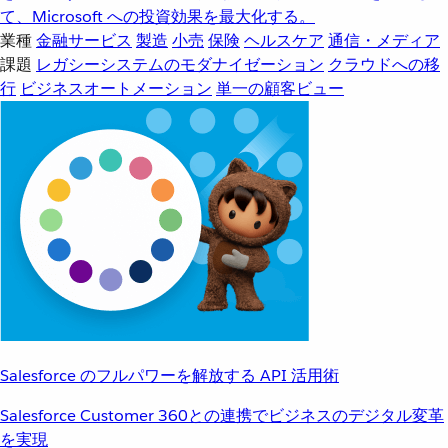
て、Microsoft への投資効果を最大化する。
業種
金融サービス
製造
小売
保険
ヘルスケア
通信・メディア
課題
レガシーシステムのモダナイゼーション
クラウドへの移
行
ビジネスオートメーション
単一の顧客ビュー
Salesforce のフルパワーを解放する API 活用術
Salesforce Customer 360との連携でビジネスのデジタル変革
を実現