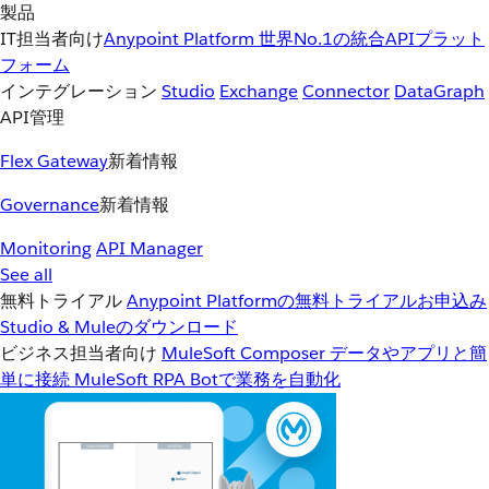
製品
IT担当者向け
Anypoint Platform
世界No.1の統合APIプラット
フォーム
インテグレーション
Studio
Exchange
Connector
DataGraph
API管理
Flex Gateway
新着情報
Governance
新着情報
Monitoring
API Manager
See all
無料トライアル
Anypoint Platformの無料トライアルお申込み
Studio & Muleのダウンロード
ビジネス担当者向け
MuleSoft Composer
データやアプリと簡
単に接続
MuleSoft RPA
Botで業務を自動化