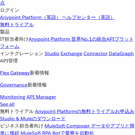
点
ログイン
Anypoint Platform（英語）
ヘルプセンター（英語）
無料トライアル
製品
IT担当者向け
Anypoint Platform
世界No.1の統合APIプラット
フォーム
インテグレーション
Studio
Exchange
Connector
DataGraph
API管理
Flex Gateway
新着情報
Governance
新着情報
Monitoring
API Manager
See all
無料トライアル
Anypoint Platformの無料トライアルお申込み
Studio & Muleのダウンロード
ビジネス担当者向け
MuleSoft Composer
データやアプリと簡
単に接続
MuleSoft RPA
Botで業務を自動化