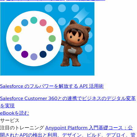
Salesforce のフルパワーを解放する API 活用術
Salesforce Customer 360との連携でビジネスのデジタル変革
を実現
eBookを読む
サービス
注目のトレーニング
Anypoint Platform 入門
基礎コース：公
開されたAPIの検出と利用、デザイン、ビルド、デプロイ、管