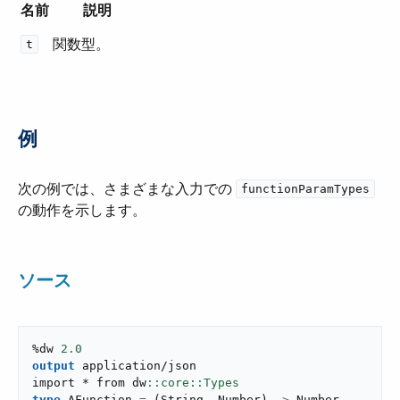
名前
説明
関数型。
t
例
次の例では、さまざまな入力での ​
functionParamTypes
の動作を示します。
ソース
%dw 
2.0
output
application/json
import * from dw
type
 AFunction 
=
(
String
,
 Number
)
->