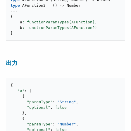
type
 AFunction2 
=
(
)
->
---
{
    a
: functionParamTypes(AFunction),
    b
}
出力
{

"a"
: [

     {

"paramType"
: 
"String"
,

"optional"
: 
false
     },

     {

"paramType"
: 
"Number"
,

"optional"
: 
false