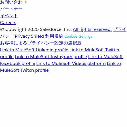
お問い合わせ
パートナー
イベント
Careers
© Copyright 2025
Salesforce, Inc.
All rights reserved.
プライ
バシー
Privacy Shield
利用規約
Cookies Settings
お客様によるプライバシー設定の選択肢
Link to MuleSoft Linkedin profile
Link to MuleSoft Twitter
profile
Link to MuleSoft Instagram profile
Link to MuleSoft
Facebook profile
Link to MuleSoft Videos platform
Link to
MuleSoft Twitch profile