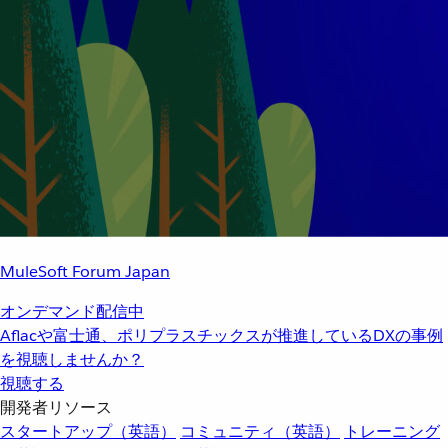
MuleSoft Forum Japan
オンデマンド配信中
Aflacや富士通、ポリプラスチックスが推進しているDXの事例
を視聴しませんか？
視聴する
開発者リソース
スタートアップ（英語）
コミュニティ（英語）
トレーニング