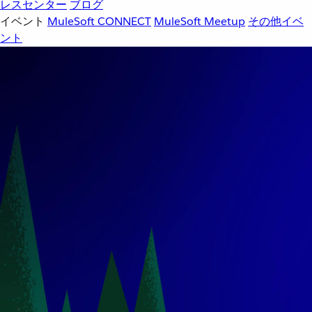
レスセンター
ブログ
イベント
MuleSoft CONNECT
MuleSoft Meetup
その他イベ
ント