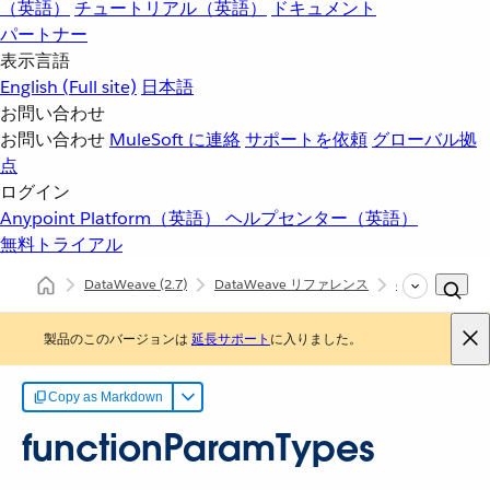
（英語）
チュートリアル（英語）
ドキュメント
パートナー
表示言語
English
(Full site)
日本語
お問い合わせ
お問い合わせ
MuleSoft に連絡
サポートを依頼
グローバル拠
点
ログイン
Anypoint Platform（英語）
ヘルプセンター（英語）
無料トライアル
DataWeave
(2.7)
DataWeave リファレンス
dw::core::Types
製品のこのバージョンは
延長サポート
に入りました。
Copy as Markdown
functionParamTypes