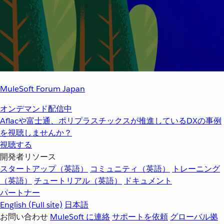
MuleSoft Forum Japan
オンデマンド配信中
Aflacや富士通、ポリプラスチックスが推進しているDXの事例
を視聴しませんか？
視聴する
開発者リソース
スタートアップ（英語）
コミュニティ（英語）
トレーニング
（英語）
チュートリアル（英語）
ドキュメント
パートナー
English
(Full site)
日本語
お問い合わせ
MuleSoft に連絡
サポートを依頼
グローバル拠