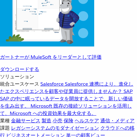
ガートナーが MuleSoft をリーダーとして評価
ダウンロードする
ソリューション
統合ユースケース
Salesforce
Salesforce 連携により、進化し
たエクスペリエンスを顧客や従業員に提供しませんか？
SAP
SAP の中に眠っているデータを開放することで、新しい価値
を生み出す。
Microsoft
既存の接続ソリューションを活用し
て、Microsoft への投資効果を最大化する。
業種
金融サービス
製造
小売
保険
ヘルスケア
通信・メディア
課題
レガシーシステムのモダナイゼーション
クラウドへの移
行
ビジネスオートメーション
単一の顧客ビュー