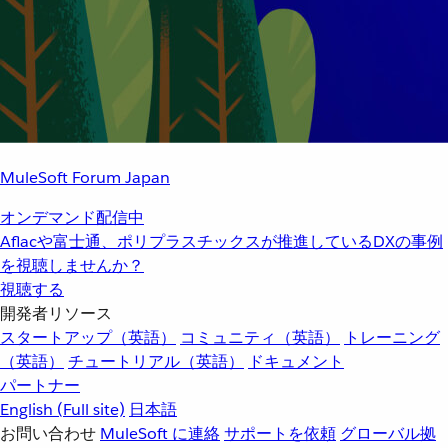
MuleSoft Forum Japan
オンデマンド配信中
Aflacや富士通、ポリプラスチックスが推進しているDXの事例
を視聴しませんか？
視聴する
開発者リソース
スタートアップ（英語）
コミュニティ（英語）
トレーニング
（英語）
チュートリアル（英語）
ドキュメント
パートナー
English
(Full site)
日本語
お問い合わせ
MuleSoft に連絡
サポートを依頼
グローバル拠