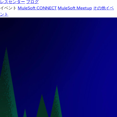
レスセンター
ブログ
イベント
MuleSoft CONNECT
MuleSoft Meetup
その他イベ
ント