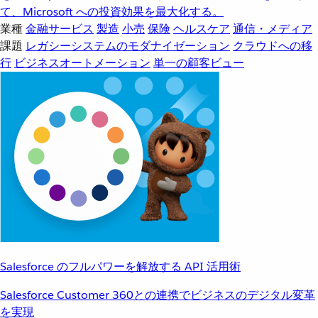
て、Microsoft への投資効果を最大化する。
業種
金融サービス
製造
小売
保険
ヘルスケア
通信・メディア
課題
レガシーシステムのモダナイゼーション
クラウドへの移
行
ビジネスオートメーション
単一の顧客ビュー
Salesforce のフルパワーを解放する API 活用術
Salesforce Customer 360との連携でビジネスのデジタル変革
を実現