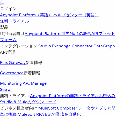
点
ログイン
Anypoint Platform（英語）
ヘルプセンター（英語）
無料トライアル
製品
IT担当者向け
Anypoint Platform
世界No.1の統合APIプラット
フォーム
インテグレーション
Studio
Exchange
Connector
DataGraph
API管理
Flex Gateway
新着情報
Governance
新着情報
Monitoring
API Manager
See all
無料トライアル
Anypoint Platformの無料トライアルお申込み
Studio & Muleのダウンロード
ビジネス担当者向け
MuleSoft Composer
データやアプリと簡
単に接続
MuleSoft RPA
Botで業務を自動化