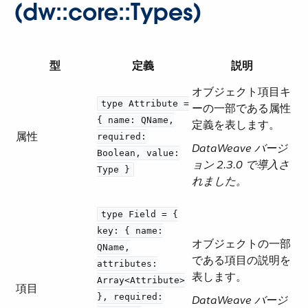
(dw::core::Types)
型
定義
説明
オブジェクト項目キ
type Attribute =
ーの一部である属性
{ name: QName,
定義を表します。
属性
required:
DataWeave バージ
Boolean, value:
ョン 2.3.0 で導入さ
Type }
れました。
type Field = {
key: { name:
オブジェクトの一部
QName,
である項目の説明を
attributes:
表します。
Array<Attribute>
項目
}, required:
DataWeave バージ