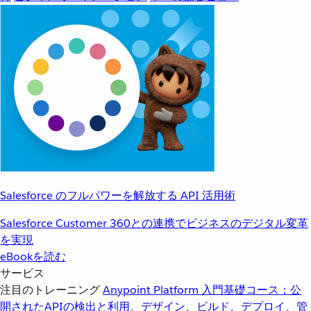
Salesforce のフルパワーを解放する API 活用術
Salesforce Customer 360との連携でビジネスのデジタル変革
を実現
eBookを読む
サービス
注目のトレーニング
Anypoint Platform 入門
基礎コース：公
開されたAPIの検出と利用、デザイン、ビルド、デプロイ、管