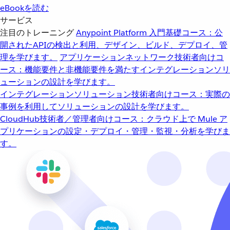
eBookを読む
サービス
注目のトレーニング
Anypoint Platform 入門
基礎コース：公
開されたAPIの検出と利用、デザイン、ビルド、デプロイ、管
理を学びます。
アプリケーションネットワーク
技術者向けコ
ース：機能要件と非機能要件を満たすインテグレーションソリ
ューションの設計を学びます。
インテグレーションソリューション
技術者向けコース：実際の
事例を利用してソリューションの設計を学びます。
CloudHub
技術者／管理者向けコース：クラウド上で Mule ア
プリケーションの設定・デプロイ・管理・監視・分析を学びま
す。