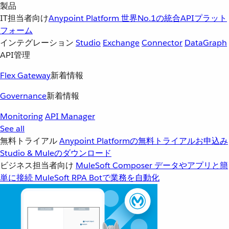
製品
IT担当者向け
Anypoint Platform
世界No.1の統合APIプラット
フォーム
インテグレーション
Studio
Exchange
Connector
DataGraph
API管理
Flex Gateway
新着情報
Governance
新着情報
Monitoring
API Manager
See all
無料トライアル
Anypoint Platformの無料トライアルお申込み
Studio & Muleのダウンロード
ビジネス担当者向け
MuleSoft Composer
データやアプリと簡
単に接続
MuleSoft RPA
Botで業務を自動化