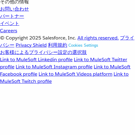
その他の情報
お問い合わせ
パートナー
イベント
Careers
© Copyright 2025
Salesforce, Inc.
All rights reserved.
プライ
バシー
Privacy Shield
利用規約
Cookies Settings
お客様によるプライバシー設定の選択肢
Link to MuleSoft Linkedin profile
Link to MuleSoft Twitter
profile
Link to MuleSoft Instagram profile
Link to MuleSoft
Facebook profile
Link to MuleSoft Videos platform
Link to
MuleSoft Twitch profile