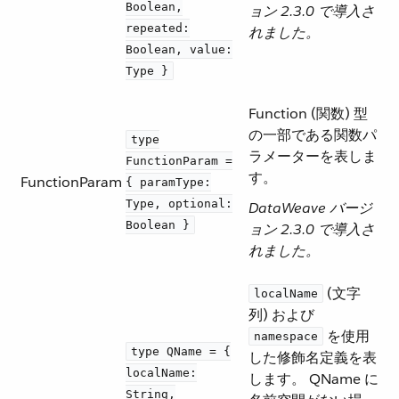
Boolean,
ョン 2.3.0 で導入さ
repeated:
れました。
Boolean, value:
Type }
Function (関数) 型
の一部である関数パ
type
ラメーターを表しま
FunctionParam =
す。
FunctionParam
{ paramType:
Type, optional:
DataWeave バージ
Boolean }
ョン 2.3.0 で導入さ
れました。
​ (文字
localName
列) および ​
​ を使用
namespace
type QName = {
した修飾名定義を表
localName:
します。 QName に
String,