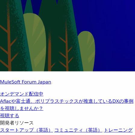
MuleSoft Forum Japan
オンデマンド配信中
Aflacや富士通、ポリプラスチックスが推進しているDXの事例
を視聴しませんか？
視聴する
開発者リソース
スタートアップ（英語）
コミュニティ（英語）
トレーニング