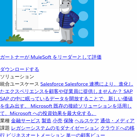
ガートナーが MuleSoft をリーダーとして評価
ダウンロードする
ソリューション
統合ユースケース
Salesforce
Salesforce 連携により、進化し
たエクスペリエンスを顧客や従業員に提供しませんか？
SAP
SAP の中に眠っているデータを開放することで、新しい価値
を生み出す。
Microsoft
既存の接続ソリューションを活用し
て、Microsoft への投資効果を最大化する。
業種
金融サービス
製造
小売
保険
ヘルスケア
通信・メディア
課題
レガシーシステムのモダナイゼーション
クラウドへの移
行
ビジネスオートメーション
単一の顧客ビュー