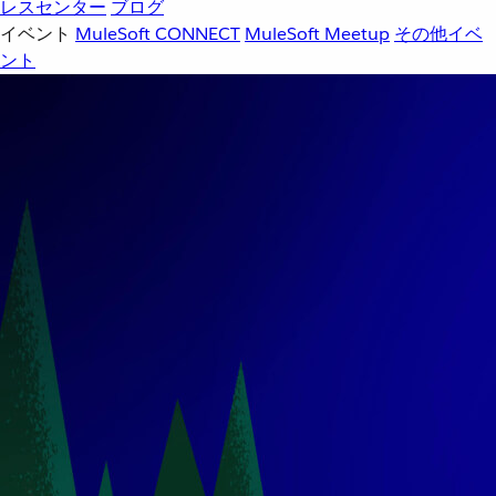
レスセンター
ブログ
イベント
MuleSoft CONNECT
MuleSoft Meetup
その他イベ
ント