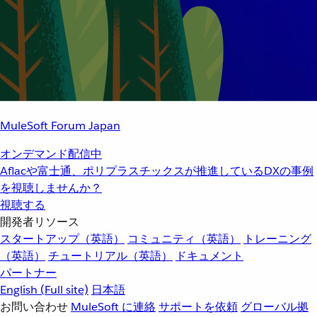
MuleSoft Forum Japan
オンデマンド配信中
Aflacや富士通、ポリプラスチックスが推進しているDXの事例
を視聴しませんか？
視聴する
開発者リソース
スタートアップ（英語）
コミュニティ（英語）
トレーニング
（英語）
チュートリアル（英語）
ドキュメント
パートナー
English
(Full site)
日本語
お問い合わせ
MuleSoft に連絡
サポートを依頼
グローバル拠