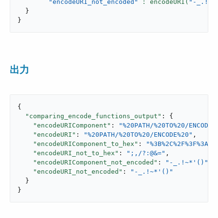
"encodeURI_not_encoded"
: encodeURI(
"-_.!~*
}
}
出力
{

"comparing_encode_functions_output"
: {

"encodeURIComponent"
: 
"%20PATH/%20TO%20/ENCODE%
"encodeURI"
: 
"%20PATH/%20TO%20/ENCODE%20"
,

"encodeURIComponent_to_hex"
: 
"%3B%2C%2F%3F%3A%4
"encodeURI_not_to_hex"
: 
";,/?:@&="
,

"encodeURIComponent_not_encoded"
: 
"-_.!~*'()"
,

"encodeURI_not_encoded"
: 
"-_.!~*'()"
  }

}