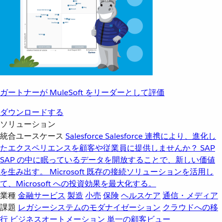
ガートナーが MuleSoft をリーダーとして評価
ダウンロードする
ソリューション
統合ユースケース
Salesforce
Salesforce 連携により、進化し
たエクスペリエンスを顧客や従業員に提供しませんか？
SAP
SAP の中に眠っているデータを開放することで、新しい価値
を生み出す。
Microsoft
既存の接続ソリューションを活用し
て、Microsoft への投資効果を最大化する。
業種
金融サービス
製造
小売
保険
ヘルスケア
通信・メディア
課題
レガシーシステムのモダナイゼーション
クラウドへの移
行
ビジネスオートメーション
単一の顧客ビュー