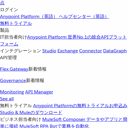
点
ログイン
Anypoint Platform（英語）
ヘルプセンター（英語）
無料トライアル
製品
IT担当者向け
Anypoint Platform
世界No.1の統合APIプラット
フォーム
インテグレーション
Studio
Exchange
Connector
DataGraph
API管理
Flex Gateway
新着情報
Governance
新着情報
Monitoring
API Manager
See all
無料トライアル
Anypoint Platformの無料トライアルお申込み
Studio & Muleのダウンロード
ビジネス担当者向け
MuleSoft Composer
データやアプリと簡
単に接続
MuleSoft RPA
Botで業務を自動化