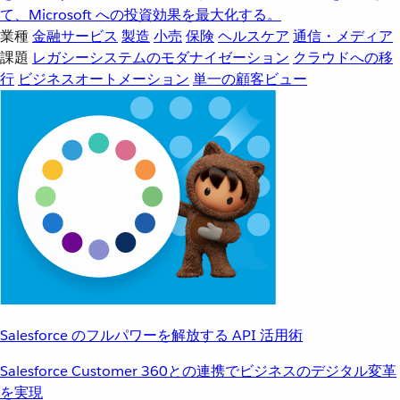
て、Microsoft への投資効果を最大化する。
業種
金融サービス
製造
小売
保険
ヘルスケア
通信・メディア
課題
レガシーシステムのモダナイゼーション
クラウドへの移
行
ビジネスオートメーション
単一の顧客ビュー
Salesforce のフルパワーを解放する API 活用術
Salesforce Customer 360との連携でビジネスのデジタル変革
を実現