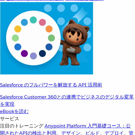
Salesforce のフルパワーを解放する API 活用術
Salesforce Customer 360との連携でビジネスのデジタル変革
を実現
eBookを読む
サービス
注目のトレーニング
Anypoint Platform 入門
基礎コース：公
開されたAPIの検出と利用、デザイン、ビルド、デプロイ、管