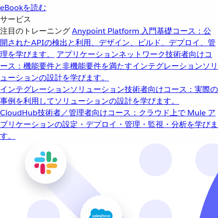
eBookを読む
サービス
注目のトレーニング
Anypoint Platform 入門
基礎コース：公
開されたAPIの検出と利用、デザイン、ビルド、デプロイ、管
理を学びます。
アプリケーションネットワーク
技術者向けコ
ース：機能要件と非機能要件を満たすインテグレーションソリ
ューションの設計を学びます。
インテグレーションソリューション
技術者向けコース：実際の
事例を利用してソリューションの設計を学びます。
CloudHub
技術者／管理者向けコース：クラウド上で Mule ア
プリケーションの設定・デプロイ・管理・監視・分析を学びま
す。