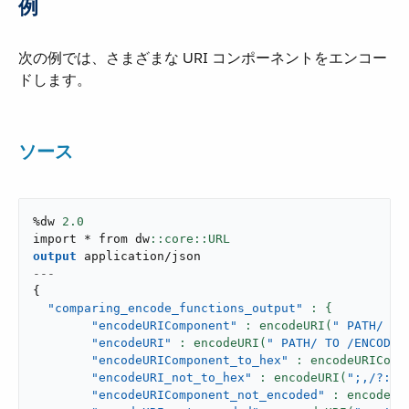
例
次の例では、さまざまな URI コンポーネントをエンコー
ドします。
ソース
%dw 
2.0
import * from dw
output
application/json
---
{
"comparing_encode_functions_output"
"encodeURIComponent"
: encodeURI(
" PATH/ TO
"encodeURI"
: encodeURI(
" PATH/ TO /ENCODE 
"encodeURIComponent_to_hex"
: encodeURIComp
"encodeURI_not_to_hex"
: encodeURI(
";,/?:@&
"encodeURIComponent_not_encoded"
: encodeUR