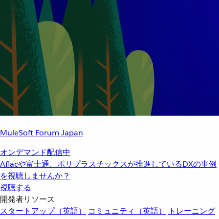
MuleSoft Forum Japan
オンデマンド配信中
Aflacや富士通、ポリプラスチックスが推進しているDXの事例
を視聴しませんか？
視聴する
開発者リソース
スタートアップ（英語）
コミュニティ（英語）
トレーニング