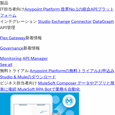
製品
IT担当者向け
Anypoint Platform
世界No.1の統合APIプラット
フォーム
インテグレーション
Studio
Exchange
Connector
DataGraph
API管理
Flex Gateway
新着情報
Governance
新着情報
Monitoring
API Manager
See all
無料トライアル
Anypoint Platformの無料トライアルお申込み
Studio & Muleのダウンロード
ビジネス担当者向け
MuleSoft Composer
データやアプリと簡
単に接続
MuleSoft RPA
Botで業務を自動化