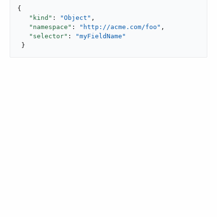
{

"kind"
: 
"Object"
,

"namespace"
: 
"http://acme.com/foo"
,

"selector"
: 
"myFieldName"
 }