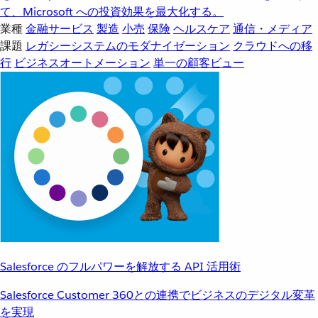
て、Microsoft への投資効果を最大化する。
業種
金融サービス
製造
小売
保険
ヘルスケア
通信・メディア
課題
レガシーシステムのモダナイゼーション
クラウドへの移
行
ビジネスオートメーション
単一の顧客ビュー
Salesforce のフルパワーを解放する API 活用術
Salesforce Customer 360との連携でビジネスのデジタル変革
を実現