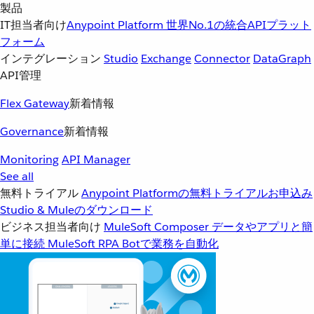
製品
IT担当者向け
Anypoint Platform
世界No.1の統合APIプラット
フォーム
インテグレーション
Studio
Exchange
Connector
DataGraph
API管理
Flex Gateway
新着情報
Governance
新着情報
Monitoring
API Manager
See all
無料トライアル
Anypoint Platformの無料トライアルお申込み
Studio & Muleのダウンロード
ビジネス担当者向け
MuleSoft Composer
データやアプリと簡
単に接続
MuleSoft RPA
Botで業務を自動化