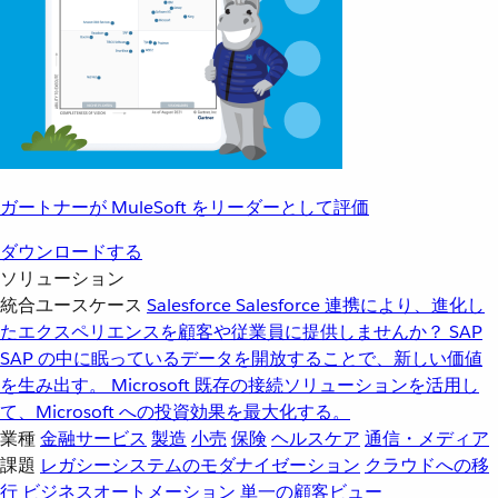
ガートナーが MuleSoft をリーダーとして評価
ダウンロードする
ソリューション
統合ユースケース
Salesforce
Salesforce 連携により、進化し
たエクスペリエンスを顧客や従業員に提供しませんか？
SAP
SAP の中に眠っているデータを開放することで、新しい価値
を生み出す。
Microsoft
既存の接続ソリューションを活用し
て、Microsoft への投資効果を最大化する。
業種
金融サービス
製造
小売
保険
ヘルスケア
通信・メディア
課題
レガシーシステムのモダナイゼーション
クラウドへの移
行
ビジネスオートメーション
単一の顧客ビュー