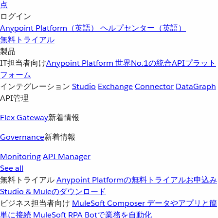
点
ログイン
Anypoint Platform（英語）
ヘルプセンター（英語）
無料トライアル
製品
IT担当者向け
Anypoint Platform
世界No.1の統合APIプラット
フォーム
インテグレーション
Studio
Exchange
Connector
DataGraph
API管理
Flex Gateway
新着情報
Governance
新着情報
Monitoring
API Manager
See all
無料トライアル
Anypoint Platformの無料トライアルお申込み
Studio & Muleのダウンロード
ビジネス担当者向け
MuleSoft Composer
データやアプリと簡
単に接続
MuleSoft RPA
Botで業務を自動化