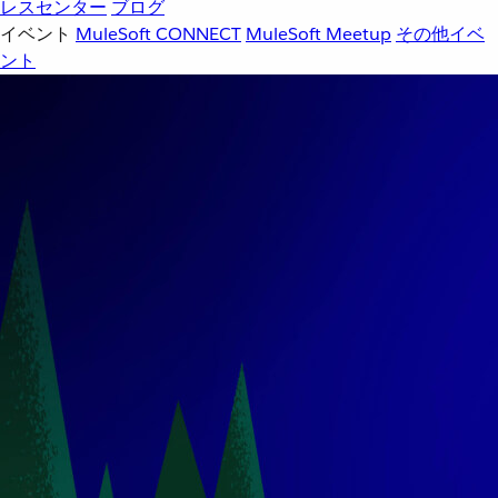
レスセンター
ブログ
イベント
MuleSoft CONNECT
MuleSoft Meetup
その他イベ
ント