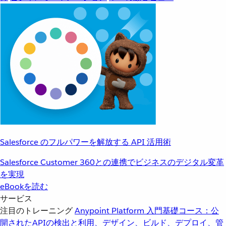
Salesforce のフルパワーを解放する API 活用術
Salesforce Customer 360との連携でビジネスのデジタル変革
を実現
eBookを読む
サービス
注目のトレーニング
Anypoint Platform 入門
基礎コース：公
開されたAPIの検出と利用、デザイン、ビルド、デプロイ、管