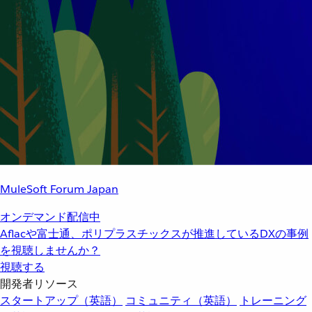
MuleSoft Forum Japan
オンデマンド配信中
Aflacや富士通、ポリプラスチックスが推進しているDXの事例
を視聴しませんか？
視聴する
開発者リソース
スタートアップ（英語）
コミュニティ（英語）
トレーニング