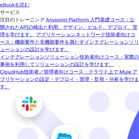
eBookを読む
サービス
注目のトレーニング
Anypoint Platform 入門
基礎コース：公
開されたAPIの検出と利用、デザイン、ビルド、デプロイ、管
理を学びます。
アプリケーションネットワーク
技術者向けコ
ース：機能要件と非機能要件を満たすインテグレーションソリ
ューションの設計を学びます。
インテグレーションソリューション
技術者向けコース：実際の
事例を利用してソリューションの設計を学びます。
CloudHub
技術者／管理者向けコース：クラウド上で Mule ア
プリケーションの設定・デプロイ・管理・監視・分析を学びま
す。