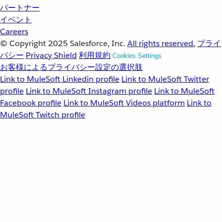
パートナー
イベント
Careers
© Copyright 2025
Salesforce, Inc.
All rights reserved.
プライ
バシー
Privacy Shield
利用規約
Cookies Settings
お客様によるプライバシー設定の選択肢
Link to MuleSoft Linkedin profile
Link to MuleSoft Twitter
profile
Link to MuleSoft Instagram profile
Link to MuleSoft
Facebook profile
Link to MuleSoft Videos platform
Link to
MuleSoft Twitch profile