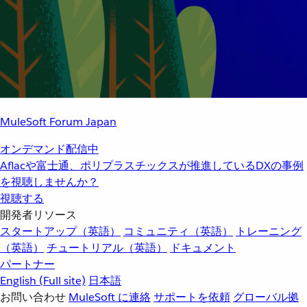
MuleSoft Forum Japan
オンデマンド配信中
Aflacや富士通、ポリプラスチックスが推進しているDXの事例
を視聴しませんか？
視聴する
開発者リソース
スタートアップ（英語）
コミュニティ（英語）
トレーニング
（英語）
チュートリアル（英語）
ドキュメント
パートナー
English
(Full site)
日本語
お問い合わせ
MuleSoft に連絡
サポートを依頼
グローバル拠