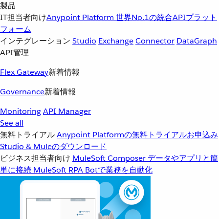
製品
IT担当者向け
Anypoint Platform
世界No.1の統合APIプラット
フォーム
インテグレーション
Studio
Exchange
Connector
DataGraph
API管理
Flex Gateway
新着情報
Governance
新着情報
Monitoring
API Manager
See all
無料トライアル
Anypoint Platformの無料トライアルお申込み
Studio & Muleのダウンロード
ビジネス担当者向け
MuleSoft Composer
データやアプリと簡
単に接続
MuleSoft RPA
Botで業務を自動化