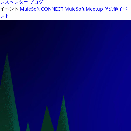
レスセンター
ブログ
イベント
MuleSoft CONNECT
MuleSoft Meetup
その他イベ
ント