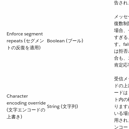
告され
メッセ
復数制
場合、
Enforce segment
すぎる
repeats (セグメン
Boolean (ブール)
す。fa
トの反復を適用)
は拒否
合も、エ
肯定応
受信メ
ドの上
ードは
Character
ト内の
encoding override
String (文字列)
ります
(文字エンコードの
いる場
上書き)
用されま
ンコー