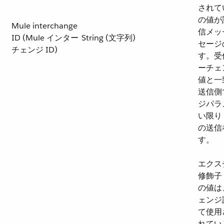
されて
の値が
Mule interchange
信メッ
ID (Mule インター
String (文字列)
セージ
チェンジ ID)
す。受
ーチェ
値と一
送信側
ジパラ
い限り
の送信
す。
エクスチ
修飾子 
の値は
ェンジ
て使用
れてい