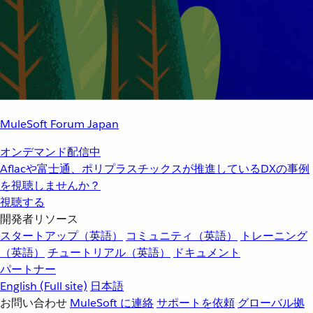
MuleSoft Forum Japan
オンデマンド配信中
Aflacや富士通、ポリプラスチックスが推進しているDXの事例
を視聴しませんか？
視聴する
開発者リソース
スタートアップ（英語）
コミュニティ（英語）
トレーニング
（英語）
チュートリアル（英語）
ドキュメント
パートナー
English
(Full site)
日本語
お問い合わせ
MuleSoft に連絡
サポートを依頼
グローバル拠