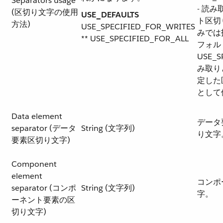
Separators usage
- 読
(区切り文字の使用
USE_DEFAULTS​
ト区切
方法)
USE_SPECIFIED_FOR_WRITES​
みでは
** USE_SPECIFIED_FOR_ALL
フォル
USE_S
み取り
定した
として
Data element
データ
separator (データ
String (文字列)
り文字
要素区切り文字)
Component
element
コンポ
separator (コンポ
String (文字列)
字。
ーネント要素の区
切り文字)