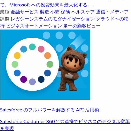
て、Microsoft への投資効果を最大化する。
業種
金融サービス
製造
小売
保険
ヘルスケア
通信・メディア
課題
レガシーシステムのモダナイゼーション
クラウドへの移
行
ビジネスオートメーション
単一の顧客ビュー
Salesforce のフルパワーを解放する API 活用術
Salesforce Customer 360との連携でビジネスのデジタル変革
を実現