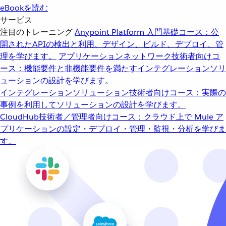
eBookを読む
サービス
注目のトレーニング
Anypoint Platform 入門
基礎コース：公
開されたAPIの検出と利用、デザイン、ビルド、デプロイ、管
理を学びます。
アプリケーションネットワーク
技術者向けコ
ース：機能要件と非機能要件を満たすインテグレーションソリ
ューションの設計を学びます。
インテグレーションソリューション
技術者向けコース：実際の
事例を利用してソリューションの設計を学びます。
CloudHub
技術者／管理者向けコース：クラウド上で Mule ア
プリケーションの設定・デプロイ・管理・監視・分析を学びま
す。