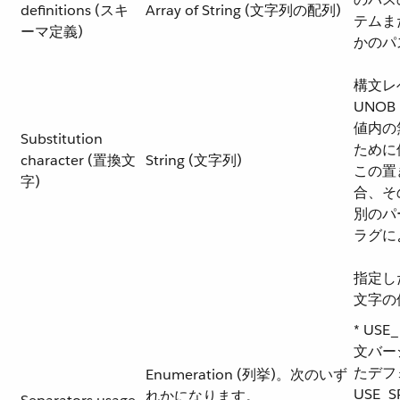
definitions (スキ
Array of String (文字列の配列)
テムま
ーマ定義)
かのパ
構文レ
UNO
値内の
Substitution
ために
character (置換文
String (文字列)
この置
字)
合、そ
別のパ
ラグに
指定し
文字の
* USE_
文バー
たデフ
Enumeration (列挙)。次のいず
USE_S
れかになります。