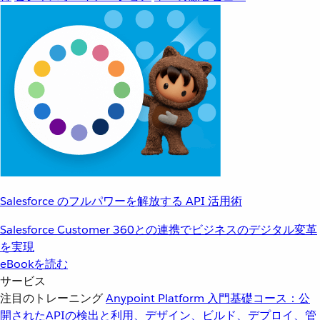
Salesforce のフルパワーを解放する API 活用術
Salesforce Customer 360との連携でビジネスのデジタル変革
を実現
eBookを読む
サービス
注目のトレーニング
Anypoint Platform 入門
基礎コース：公
開されたAPIの検出と利用、デザイン、ビルド、デプロイ、管