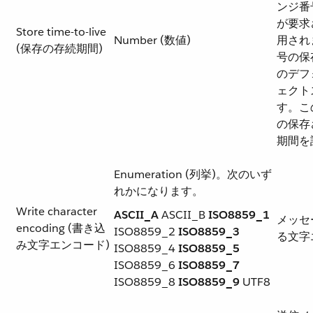
ンジ番
が要求
Store time-to-live
Number (数値)
用され
(保存の存続期間)
号の保
のデフ
ェクト
す。こ
の保存
期間を
Enumeration (列挙)。次のいず
れかになります。
Write character
ASCII_A​
ASCII_B​
ISO8859_1
メッセ
encoding (書き込
ISO8859_2
ISO8859_3
る文字
み文字エンコード)
ISO8859_4
ISO8859_5
ISO8859_6
ISO8859_7
ISO8859_8
ISO8859_9
UTF8