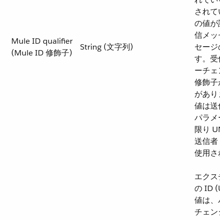
されて
の値が
信メッ
Mule ID qualifier
String (文字列)
セージ
(Mule ID 修飾子)
す。受
ーチェ
修飾子
があり
値は送
パラメ
限り 
送信者
使用さ
エクス
の ID
値は、
チェン