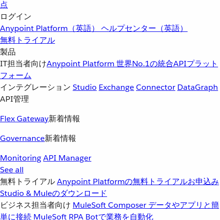
点
ログイン
Anypoint Platform（英語）
ヘルプセンター（英語）
無料トライアル
製品
IT担当者向け
Anypoint Platform
世界No.1の統合APIプラット
フォーム
インテグレーション
Studio
Exchange
Connector
DataGraph
API管理
Flex Gateway
新着情報
Governance
新着情報
Monitoring
API Manager
See all
無料トライアル
Anypoint Platformの無料トライアルお申込み
Studio & Muleのダウンロード
ビジネス担当者向け
MuleSoft Composer
データやアプリと簡
単に接続
MuleSoft RPA
Botで業務を自動化