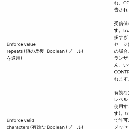
れ、C
告され
受信値
す。t
多すぎ
Enforce value
セージ
repeats (値の反復
Boolean (ブール)
の場合
を適用)
ランザ
ん。い
CON
れます
有効な
レベル 
使用す
す)。t
Enforce valid
で許可
characters (有効な
Boolean (ブール)
メッセ