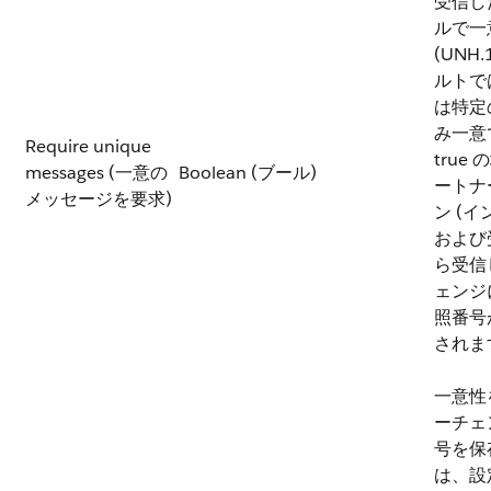
受信し
ルで一
(UNH
ルトで
は特定
み一意
Require unique
tru
messages (一意の
Boolean (ブール)
ートナ
メッセージを要求)
ン (
および受
ら受信
ェンジ
照番号
されま
一意性
ーチェ
号を保
は、設