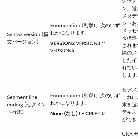
送信メ
ン。送信
メタデ
ントおよ
Enumeration (列挙)。次のいず
メッセ
れかになります。
Syntax version (構
タ構造
文バージョン)
VERSION2
VERSION3 **
されま
VERSION4
際のメ
したイ
れてい
します
セグメ
Enumeration (列挙)。次のいず
Segment line
これに
れかになります。
ending (セグメン
末を追
ト行末)
テキス
None (なし)
LF
CRLF
CR
ができ
UNA