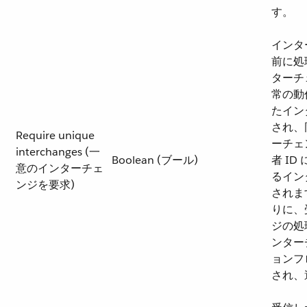
す。
インタ
前に処
ターチ
常の動
たイン
され、
Require unique
ーチェ
interchanges (一
Boolean (ブール)
者 ID
意のインターチェ
るイン
ンジを要求)
されます
りに、
ジの処
ンター
ョンフ
され、