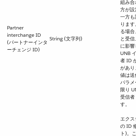
組み合
方が設
一方も
ります
Partner
る場合
interchange ID
String (文字列)
と受信
(パートナーインタ
に影響
ーチェンジ ID)
UNB
者 I
があり
値は送
パラメ
限り 
受信者
す。
エクス
の ID
ト)。