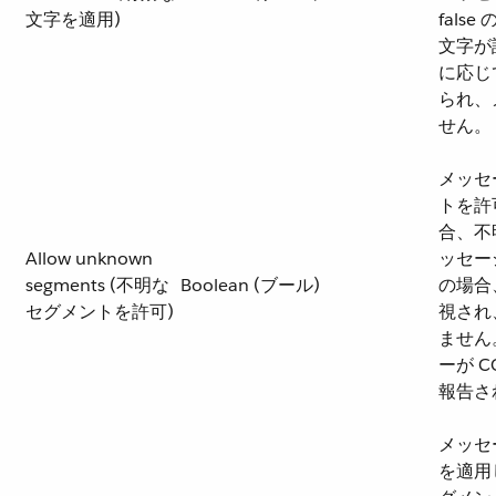
文字を適用)
fals
文字が
に応じ
られ、
せん。
メッセ
トを許可
合、不
Allow unknown
ッセー
segments (不明な
Boolean (ブール)
の場合
セグメントを許可)
視され
ません
ーが C
報告さ
メッセ
を適用