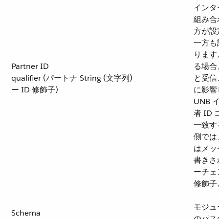
インタ
組み合
方が設
一方も
ります
Partner ID
る場合
qualifier (パートナ
String (文字列)
と受信
ー ID 修飾子)
に影響
UNB
者 I
一致す
側では
はメッ
書きさ
ーチェ
修飾子
モジュ
Schema
のパス