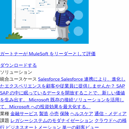
ガートナーが MuleSoft をリーダーとして評価
ダウンロードする
ソリューション
統合ユースケース
Salesforce
Salesforce 連携により、進化し
たエクスペリエンスを顧客や従業員に提供しませんか？
SAP
SAP の中に眠っているデータを開放することで、新しい価値
を生み出す。
Microsoft
既存の接続ソリューションを活用し
て、Microsoft への投資効果を最大化する。
業種
金融サービス
製造
小売
保険
ヘルスケア
通信・メディア
課題
レガシーシステムのモダナイゼーション
クラウドへの移
行
ビジネスオートメーション
単一の顧客ビュー