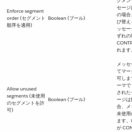
グメン
セージ
Enforce segment
の場合
order (セグメント
Boolean (ブール)
び替え
順序を適用)
ッセー
ずれの
CON
れます
メッセ
てマー
可します
ーマで
Allow unused
された
segments (未使用
Boolean (ブール)
ージは
のセグメントを許
合、メ
可)
未使用
ます。
が CO