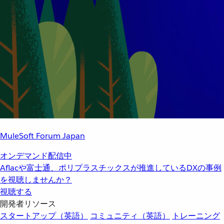
MuleSoft Forum Japan
オンデマンド配信中
Aflacや富士通、ポリプラスチックスが推進しているDXの事例
を視聴しませんか？
視聴する
開発者リソース
スタートアップ（英語）
コミュニティ（英語）
トレーニング