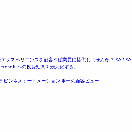
進化したエクスペリエンスを顧客や従業員に提供しませんか？
SAP
S
rosoft への投資効果を最大化する。
行
ビジネスオートメーション
単一の顧客ビュー