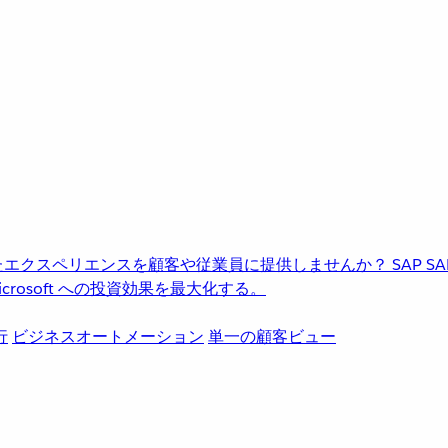
進化したエクスペリエンスを顧客や従業員に提供しませんか？
SAP
S
rosoft への投資効果を最大化する。
行
ビジネスオートメーション
単一の顧客ビュー