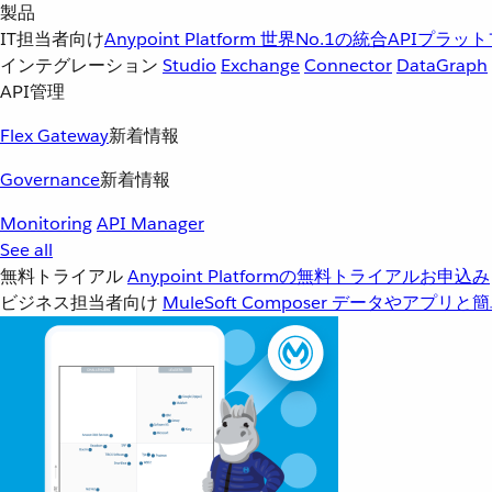
製品
IT担当者向け
Anypoint Platform
世界No.1の統合APIプラッ
インテグレーション
Studio
Exchange
Connector
DataGraph
API管理
Flex Gateway
新着情報
Governance
新着情報
Monitoring
API Manager
See all
無料トライアル
Anypoint Platformの無料トライアルお申込み
ビジネス担当者向け
MuleSoft Composer
データやアプリと簡