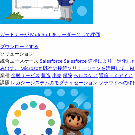
ガートナーが MuleSoft をリーダーとして評価
ダウンロードする
ソリューション
統合ユースケース
Salesforce
Salesforce 連携により、
み出す。
Microsoft
既存の接続ソリューションを活用して、Mic
業種
金融サービス
製造
小売
保険
ヘルスケア
通信・メディア
課題
レガシーシステムのモダナイゼーション
クラウドへの移