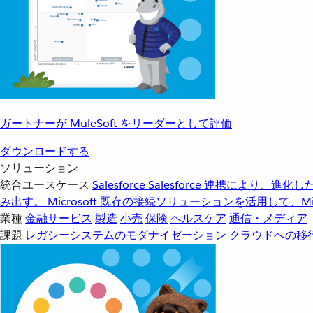
ガートナーが MuleSoft をリーダーとして評価
ダウンロードする
ソリューション
統合ユースケース
Salesforce
Salesforce 連携により、
み出す。
Microsoft
既存の接続ソリューションを活用して、Mic
業種
金融サービス
製造
小売
保険
ヘルスケア
通信・メディア
課題
レガシーシステムのモダナイゼーション
クラウドへの移