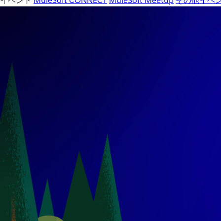
イベント
MuleSoft CONNECT
MuleSoft Meetup
その他イベ