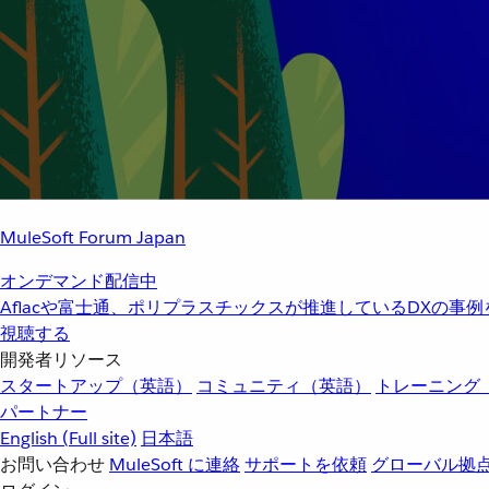
MuleSoft Forum Japan
オンデマンド配信中
Aflacや富士通、ポリプラスチックスが推進しているDXの事
視聴する
開発者リソース
スタートアップ（英語）
コミュニティ（英語）
トレーニング
パートナー
English
(Full site)
日本語
お問い合わせ
MuleSoft に連絡
サポートを依頼
グローバル拠