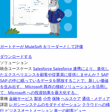
ガートナーが MuleSoft をリーダーとして評価
ダウンロードする
ソリューション
統合ユースケース
Salesforce
Salesforce 連携により、進化し
たエクスペリエンスを顧客や従業員に提供しませんか？
SAP
SAP の中に眠っているデータを開放することで、新しい価値
を生み出す。
Microsoft
既存の接続ソリューションを活用し
て、Microsoft への投資効果を最大化する。
業種
金融サービス
製造
小売
保険
ヘルスケア
通信・メディア
課題
レガシーシステムのモダナイゼーション
クラウドへの移
行
ビジネスオートメーション
単一の顧客ビュー