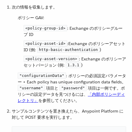
次の情報を収集します。
ポリシー GAV:
​: Exchange のポリシーグルー
<policy-group-id>
プ ID
​:Exchange のポリシーアセット
<policy-asset-id>
ID (例:
​)
http-basic-authentication
​: Exchange のポリシーア
<policy-asset-version>
セットバージョン (例:
​)
1.3.1
​: ポリシーの必須設定パラメータ
"configurationData"
ー + Each policy has unique configuration data fields。​
​ 項目と ​
​ 項目は一例です。ポ
"username"
"password"
リシーの設定データを見つけるには、​
「内部ポリシーディ
レクトリ」
​を参照してください。
サンプルコンテンツを置き換えたら、Anypoint Platform に
対して POST 要求を実行します。