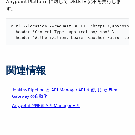
Anypoint Platform に対して DELETE 要求を実行しま
す。
curl --location --request DELETE 'https://anypoint.
--header 'Content-Type: application/json' \

--header 'Authorization: bearer <authorization-toke
関連情報
Jenkins Pipeline と API Manager API を使用した Flex
Gateway の自動化
Anypoint 開発者 API Manager API