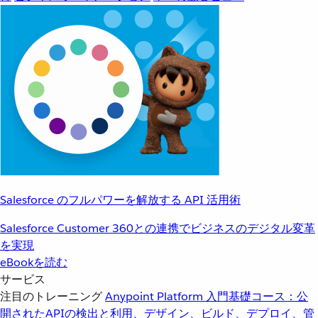
Salesforce のフルパワーを解放する API 活用術
Salesforce Customer 360との連携でビジネスのデジタル変革
を実現
eBookを読む
サービス
注目のトレーニング
Anypoint Platform 入門
基礎コース：公
開されたAPIの検出と利用、デザイン、ビルド、デプロイ、管