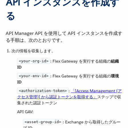
API インスタンスを作成す
る
API Manager API を使用して API インスタンスを作成す
る手順は、次のとおりです。
次の情報を収集します。
​: Flex Gateway を実行する組織の​
組織
<your-org-id>
ID
​: Flex Gateway を実行する組織の​
環境
<your-env-id>
ID
​:
「[Access Management (ア
<authorization-token>
クセス管理)] から認証トークンを取得する」
​ステップで収
集された認証トークン
API GAV:
​: Exchange から取得したグルー
<asset-group-id>