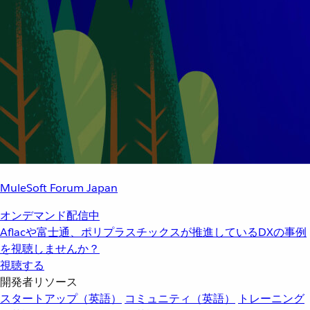
MuleSoft Forum Japan
オンデマンド配信中
Aflacや富士通、ポリプラスチックスが推進しているDXの事例
を視聴しませんか？
視聴する
開発者リソース
スタートアップ（英語）
コミュニティ（英語）
トレーニング