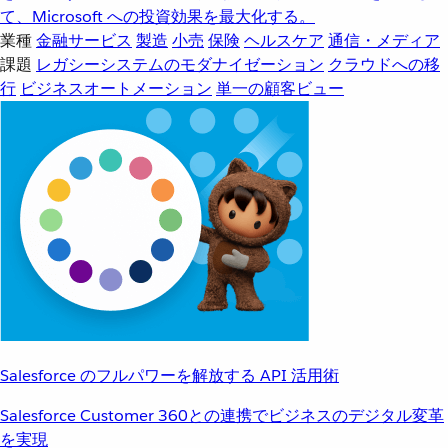
て、Microsoft への投資効果を最大化する。
業種
金融サービス
製造
小売
保険
ヘルスケア
通信・メディア
課題
レガシーシステムのモダナイゼーション
クラウドへの移
行
ビジネスオートメーション
単一の顧客ビュー
Salesforce のフルパワーを解放する API 活用術
Salesforce Customer 360との連携でビジネスのデジタル変革
を実現