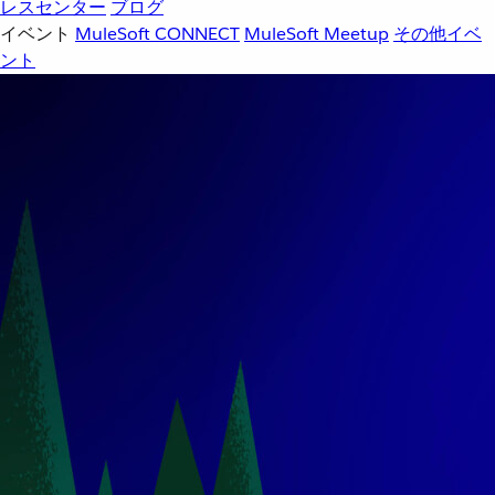
レスセンター
ブログ
イベント
MuleSoft CONNECT
MuleSoft Meetup
その他イベ
ント