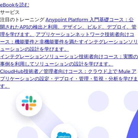
eBookを読む
サービス
注目のトレーニング
Anypoint Platform 入門
基礎コース：公
開されたAPIの検出と利用、デザイン、ビルド、デプロイ、管
理を学びます。
アプリケーションネットワーク
技術者向けコ
ース：機能要件と非機能要件を満たすインテグレーションソリ
ューションの設計を学びます。
インテグレーションソリューション
技術者向けコース：実際の
事例を利用してソリューションの設計を学びます。
CloudHub
技術者／管理者向けコース：クラウド上で Mule ア
プリケーションの設定・デプロイ・管理・監視・分析を学びま
す。