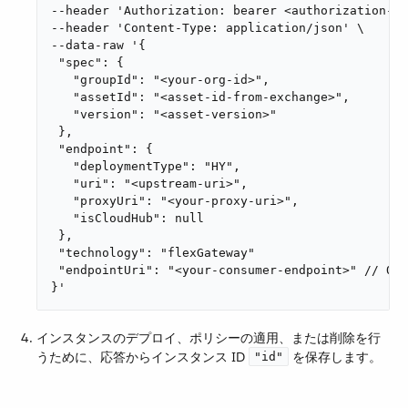
--header 'Authorization: bearer <authorization-to
--header 'Content-Type: application/json' \

--data-raw '{

 "spec": {

   "groupId": "<your-org-id>",

   "assetId": "<asset-id-from-exchange>",

   "version": "<asset-version>"

 },

 "endpoint": {

   "deploymentType": "HY",

   "uri": "<upstream-uri>",

   "proxyUri": "<your-proxy-uri>",

   "isCloudHub": null

 },

 "technology": "flexGateway"

 "endpointUri": "<your-consumer-endpoint>" // OPT
}'
インスタンスのデプロイ、ポリシーの適用、または削除を行
うために、応答からインスタンス ID ​
​ を保存します。
"id"