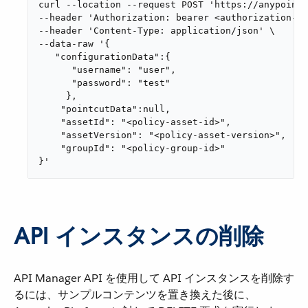
curl --location --request POST 'https://anypoint.
--header 'Authorization: bearer <authorization-to
--header 'Content-Type: application/json' \

--data-raw '{

   "configurationData":{

      "username": "user",

      "password": "test"

     },

    "pointcutData":null,

    "assetId": "<policy-asset-id>",

    "assetVersion": "<policy-asset-version>",

    "groupId": "<policy-group-id>"

}'
API インスタンスの削除
API Manager API を使用して API インスタンスを削除す
るには、サンプルコンテンツを置き換えた後に、