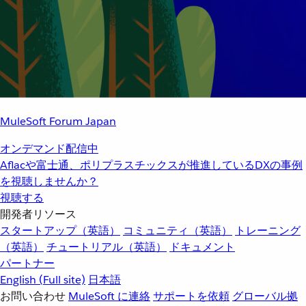
MuleSoft Forum Japan
オンデマンド配信中
Aflacや富士通、ポリプラスチックスが推進しているDXの事例
を視聴しませんか？
視聴する
開発者リソース
スタートアップ（英語）
コミュニティ（英語）
トレーニング
（英語）
チュートリアル（英語）
ドキュメント
パートナー
English
(Full site)
日本語
お問い合わせ
MuleSoft に連絡
サポートを依頼
グローバル拠