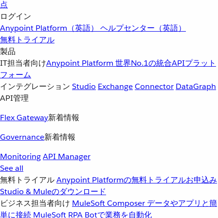
点
ログイン
Anypoint Platform（英語）
ヘルプセンター（英語）
無料トライアル
製品
IT担当者向け
Anypoint Platform
世界No.1の統合APIプラット
フォーム
インテグレーション
Studio
Exchange
Connector
DataGraph
API管理
Flex Gateway
新着情報
Governance
新着情報
Monitoring
API Manager
See all
無料トライアル
Anypoint Platformの無料トライアルお申込み
Studio & Muleのダウンロード
ビジネス担当者向け
MuleSoft Composer
データやアプリと簡
単に接続
MuleSoft RPA
Botで業務を自動化