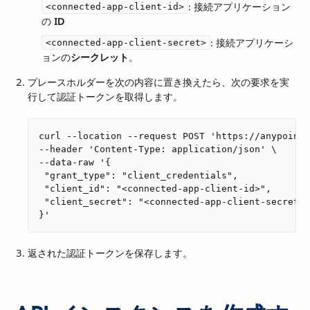
​: 接続アプリケーション
<connected-app-client-id>
の ​
ID
​: 接続アプリケーシ
<connected-app-client-secret>
ョンの​
シークレット
​。
プレースホルダーを次の内容に置き換えたら、次の要求を実
行して認証トークンを取得します。
curl --location --request POST 'https://anypoint.
--header 'Content-Type: application/json' \

--data-raw '{

 "grant_type": "client_credentials",

 "client_id": "<connected-app-client-id>",

 "client_secret": "<connected-app-client-secret>"

}'
返された認証トークンを保存します。