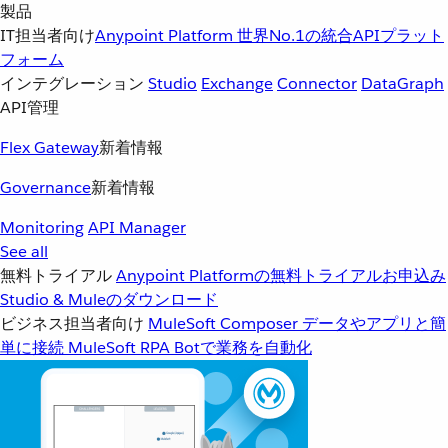
製品
IT担当者向け
Anypoint Platform
世界No.1の統合APIプラット
フォーム
インテグレーション
Studio
Exchange
Connector
DataGraph
API管理
Flex Gateway
新着情報
Governance
新着情報
Monitoring
API Manager
See all
無料トライアル
Anypoint Platformの無料トライアルお申込み
Studio & Muleのダウンロード
ビジネス担当者向け
MuleSoft Composer
データやアプリと簡
単に接続
MuleSoft RPA
Botで業務を自動化