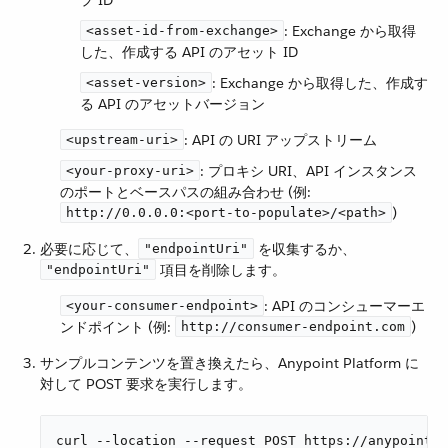
プ ID
​: Exchange から取得
<asset-id-from-exchange>
した、作成する API のアセット ID
​: Exchange から取得した、作成す
<asset-version>
る API のアセットバージョン
​: API の URI アップストリーム
<upstream-uri>
​: プロキシ URI、API インスタンス
<your-proxy-uri>
のポートとベースパスの組み合わせ (例:
​)
http://0.0.0.0:<port-to-populate>/<path>
必要に応じて、​
​ を収集するか、​
"endpointUri"
​ 項目を削除します。
"endpointUri"
​: API のコンシューマーエ
<your-consumer-endpoint>
ンドポイント (例:
​)
http://consumer-endpoint.com
サンプルコンテンツを置き換えたら、Anypoint Platform に
対して POST 要求を実行します。
curl --location --request POST https://anypoint.m