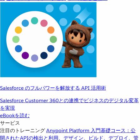
Salesforce のフルパワーを解放する API 活用術
Salesforce Customer 360との連携でビジネスのデジタル変革
を実現
eBookを読む
サービス
注目のトレーニング
Anypoint Platform 入門
基礎コース：公
開されたAPIの検出と利用、デザイン、ビルド、デプロイ、管