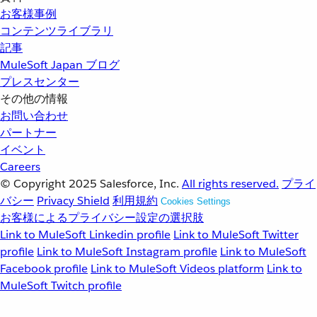
お客様事例
コンテンツライブラリ
記事
MuleSoft Japan ブログ
プレスセンター
その他の情報
お問い合わせ
パートナー
イベント
Careers
© Copyright 2025
Salesforce, Inc.
All rights reserved.
プライ
バシー
Privacy Shield
利用規約
Cookies Settings
お客様によるプライバシー設定の選択肢
Link to MuleSoft Linkedin profile
Link to MuleSoft Twitter
profile
Link to MuleSoft Instagram profile
Link to MuleSoft
Facebook profile
Link to MuleSoft Videos platform
Link to
MuleSoft Twitch profile