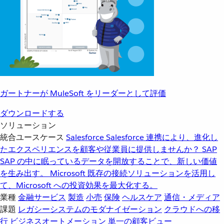
ガートナーが MuleSoft をリーダーとして評価
ダウンロードする
ソリューション
統合ユースケース
Salesforce
Salesforce 連携により、進化し
たエクスペリエンスを顧客や従業員に提供しませんか？
SAP
SAP の中に眠っているデータを開放することで、新しい価値
を生み出す。
Microsoft
既存の接続ソリューションを活用し
て、Microsoft への投資効果を最大化する。
業種
金融サービス
製造
小売
保険
ヘルスケア
通信・メディア
課題
レガシーシステムのモダナイゼーション
クラウドへの移
行
ビジネスオートメーション
単一の顧客ビュー