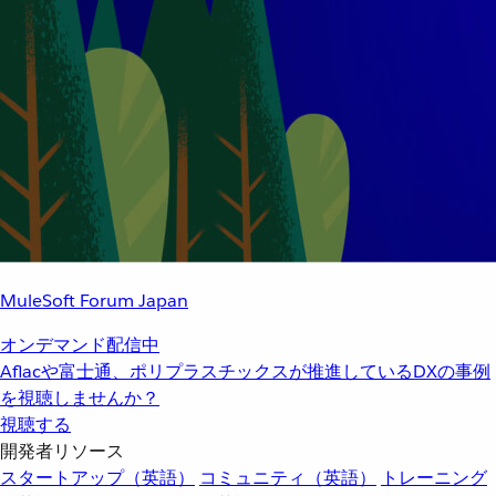
MuleSoft Forum Japan
オンデマンド配信中
Aflacや富士通、ポリプラスチックスが推進しているDXの事例
を視聴しませんか？
視聴する
開発者リソース
スタートアップ（英語）
コミュニティ（英語）
トレーニング