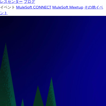
レスセンター
ブログ
イベント
MuleSoft CONNECT
MuleSoft Meetup
その他イベ
ント