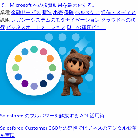
て、Microsoft への投資効果を最大化する。
業種
金融サービス
製造
小売
保険
ヘルスケア
通信・メディア
課題
レガシーシステムのモダナイゼーション
クラウドへの移
行
ビジネスオートメーション
単一の顧客ビュー
Salesforce のフルパワーを解放する API 活用術
Salesforce Customer 360との連携でビジネスのデジタル変革
を実現