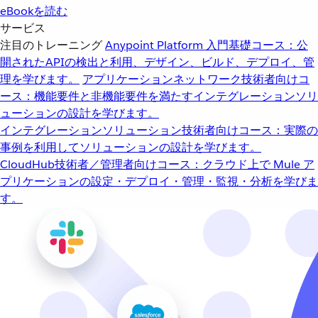
eBookを読む
サービス
注目のトレーニング
Anypoint Platform 入門
基礎コース：公
開されたAPIの検出と利用、デザイン、ビルド、デプロイ、管
理を学びます。
アプリケーションネットワーク
技術者向けコ
ース：機能要件と非機能要件を満たすインテグレーションソリ
ューションの設計を学びます。
インテグレーションソリューション
技術者向けコース：実際の
事例を利用してソリューションの設計を学びます。
CloudHub
技術者／管理者向けコース：クラウド上で Mule ア
プリケーションの設定・デプロイ・管理・監視・分析を学びま
す。