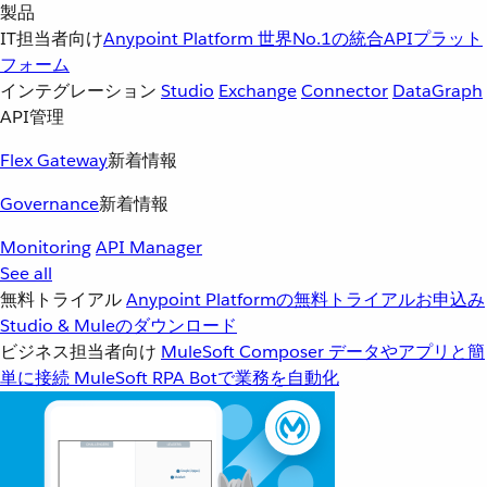
製品
IT担当者向け
Anypoint Platform
世界No.1の統合APIプラット
フォーム
インテグレーション
Studio
Exchange
Connector
DataGraph
API管理
Flex Gateway
新着情報
Governance
新着情報
Monitoring
API Manager
See all
無料トライアル
Anypoint Platformの無料トライアルお申込み
Studio & Muleのダウンロード
ビジネス担当者向け
MuleSoft Composer
データやアプリと簡
単に接続
MuleSoft RPA
Botで業務を自動化