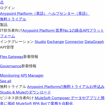
点
ログイン
Anypoint Platform（英語）
ヘルプセンター（英語）
無料トライアル
製品
IT担当者向け
Anypoint Platform
世界No.1の統合APIプラット
フォーム
インテグレーション
Studio
Exchange
Connector
DataGraph
API管理
Flex Gateway
新着情報
Governance
新着情報
Monitoring
API Manager
See all
無料トライアル
Anypoint Platformの無料トライアルお申込み
Studio & Muleのダウンロード
ビジネス担当者向け
MuleSoft Composer
データやアプリと簡
単に接続
MuleSoft RPA
Botで業務を自動化