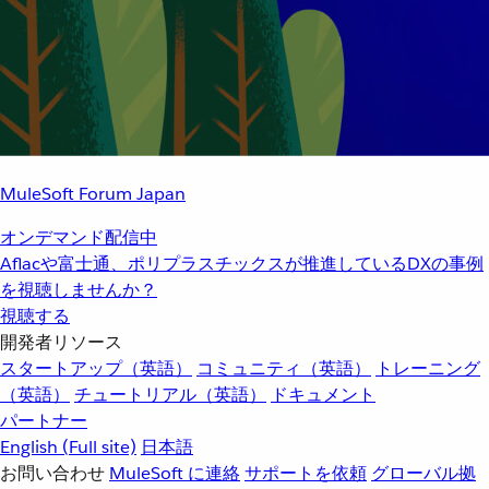
MuleSoft Forum Japan
オンデマンド配信中
Aflacや富士通、ポリプラスチックスが推進しているDXの事例
を視聴しませんか？
視聴する
開発者リソース
スタートアップ（英語）
コミュニティ（英語）
トレーニング
（英語）
チュートリアル（英語）
ドキュメント
パートナー
English
(Full site)
日本語
お問い合わせ
MuleSoft に連絡
サポートを依頼
グローバル拠