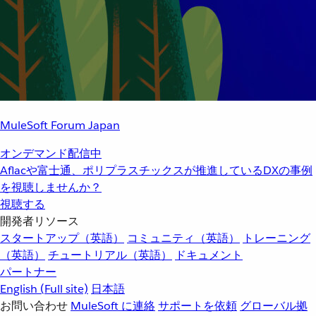
MuleSoft Forum Japan
オンデマンド配信中
Aflacや富士通、ポリプラスチックスが推進しているDXの事例
を視聴しませんか？
視聴する
開発者リソース
スタートアップ（英語）
コミュニティ（英語）
トレーニング
（英語）
チュートリアル（英語）
ドキュメント
パートナー
English
(Full site)
日本語
お問い合わせ
MuleSoft に連絡
サポートを依頼
グローバル拠