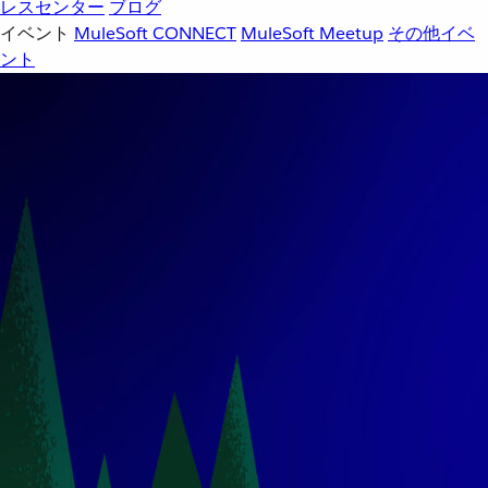
レスセンター
ブログ
イベント
MuleSoft CONNECT
MuleSoft Meetup
その他イベ
ント