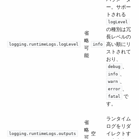
ー。サポー
トされる ​
logLevel
の種別は冗
省
長レベルの
略
高い順にリ
logging.runtimeLogs.logLevel
info
可
ストされて
能
おり、​
​、​
debug
​、​
info
​、​
warn
​、​
error
​ で
fatal
す。
ランタイム
省
ログをリダ
略
空
イレクトす
logging.runtimeLogs.outputs
可