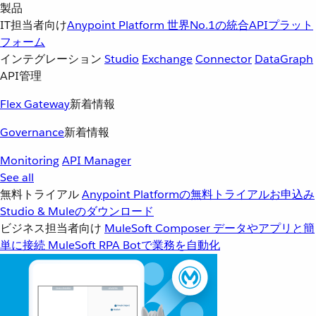
製品
IT担当者向け
Anypoint Platform
世界No.1の統合APIプラット
フォーム
インテグレーション
Studio
Exchange
Connector
DataGraph
API管理
Flex Gateway
新着情報
Governance
新着情報
Monitoring
API Manager
See all
無料トライアル
Anypoint Platformの無料トライアルお申込み
Studio & Muleのダウンロード
ビジネス担当者向け
MuleSoft Composer
データやアプリと簡
単に接続
MuleSoft RPA
Botで業務を自動化