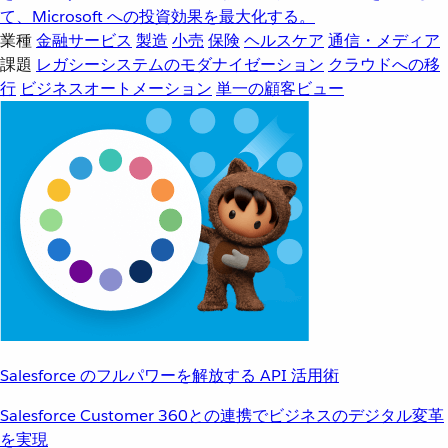
て、Microsoft への投資効果を最大化する。
業種
金融サービス
製造
小売
保険
ヘルスケア
通信・メディア
課題
レガシーシステムのモダナイゼーション
クラウドへの移
行
ビジネスオートメーション
単一の顧客ビュー
Salesforce のフルパワーを解放する API 活用術
Salesforce Customer 360との連携でビジネスのデジタル変革
を実現