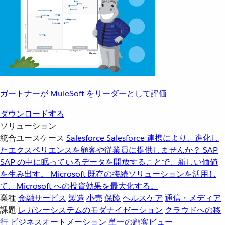
ガートナーが MuleSoft をリーダーとして評価
ダウンロードする
ソリューション
統合ユースケース
Salesforce
Salesforce 連携により、進化し
たエクスペリエンスを顧客や従業員に提供しませんか？
SAP
SAP の中に眠っているデータを開放することで、新しい価値
を生み出す。
Microsoft
既存の接続ソリューションを活用し
て、Microsoft への投資効果を最大化する。
業種
金融サービス
製造
小売
保険
ヘルスケア
通信・メディア
課題
レガシーシステムのモダナイゼーション
クラウドへの移
行
ビジネスオートメーション
単一の顧客ビュー