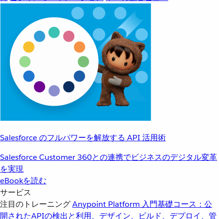
Salesforce のフルパワーを解放する API 活用術
Salesforce Customer 360との連携でビジネスのデジタル変革
を実現
eBookを読む
サービス
注目のトレーニング
Anypoint Platform 入門
基礎コース：公
開されたAPIの検出と利用、デザイン、ビルド、デプロイ、管