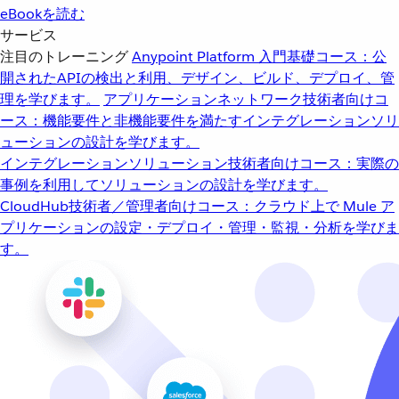
eBookを読む
サービス
注目のトレーニング
Anypoint Platform 入門
基礎コース：公
開されたAPIの検出と利用、デザイン、ビルド、デプロイ、管
理を学びます。
アプリケーションネットワーク
技術者向けコ
ース：機能要件と非機能要件を満たすインテグレーションソリ
ューションの設計を学びます。
インテグレーションソリューション
技術者向けコース：実際の
事例を利用してソリューションの設計を学びます。
CloudHub
技術者／管理者向けコース：クラウド上で Mule ア
プリケーションの設定・デプロイ・管理・監視・分析を学びま
す。