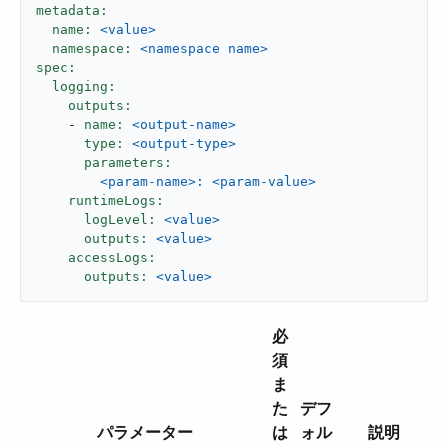
metadata:
name:
<value>
namespace:
<namespace
name>
spec:
logging:
outputs:
-
name:
<output-name>
type:
<output-type>
parameters:
<param-name>:
<param-value>
runtimeLogs:
logLevel:
<value>
outputs:
<value>
accessLogs:
outputs:
<value>
必
須
ま
た
デフ
パラメーター
は
ォル
説明