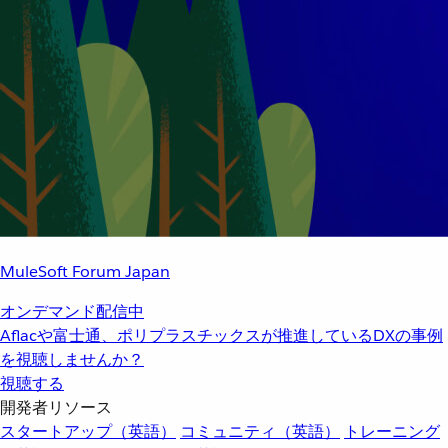
MuleSoft Forum Japan
オンデマンド配信中
Aflacや富士通、ポリプラスチックスが推進しているDXの事例
を視聴しませんか？
視聴する
開発者リソース
スタートアップ（英語）
コミュニティ（英語）
トレーニング