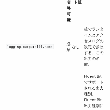
省
ト値
略
可
能
後でランタ
イムとアク
セスログの
必
なし
設定で参照
logging.outputs[#].name
須
する、この
出力の名
前。
Fluent Bit
でサポート
される出力
種別。
Fluent Bit
出力種別に