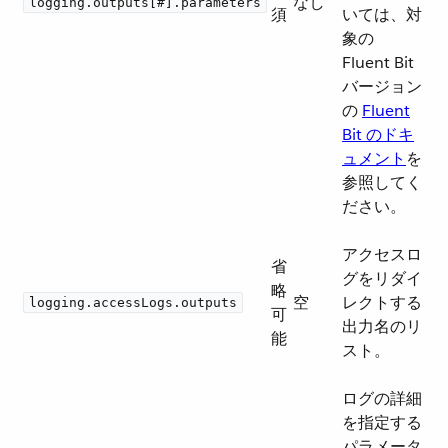
なし
logging.outputs[#].parameters
須
いては、対
象の
Fluent Bit
バージョン
の
Fluent
Bit のドキ
ュメント
​を
参照してく
ださい。
アクセスロ
省
グをリダイ
略
空
レクトする
logging.accessLogs.outputs
可
出力名のリ
能
スト。
ログの詳細
を指定する
パラメータ