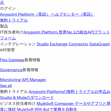
点
ログイン
Anypoint Platform（英語）
ヘルプセンター（英語）
無料トライアル
製品
IT担当者向け
Anypoint Platform
世界No.1の統合APIプラット
フォーム
インテグレーション
Studio
Exchange
Connector
DataGraph
API管理
Flex Gateway
新着情報
Governance
新着情報
Monitoring
API Manager
See all
無料トライアル
Anypoint Platformの無料トライアルお申込み
Studio & Muleのダウンロード
ビジネス担当者向け
MuleSoft Composer
データやアプリと簡
単に接続
MuleSoft RPA
Botで業務を自動化