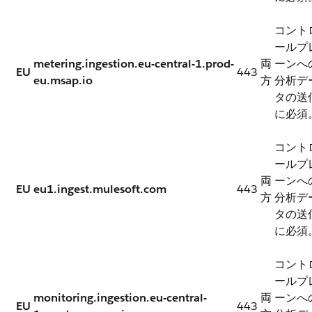
コント
ールプ
metering.ingestion.eu-central-1.prod-
両
ーンへ
EU
443
eu.msap.io
方
分析デ
タの送
に必須
コント
ールプ
両
ーンへ
EU
eu1.ingest.mulesoft.com
443
方
分析デ
タの送
に必須
コント
ールプ
monitoring.ingestion.eu-central-
両
ーンへ
EU
443