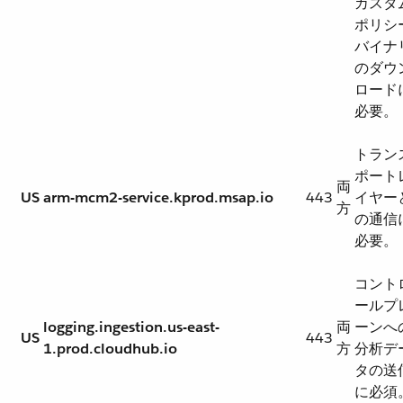
カスタ
ポリシ
バイナ
のダウ
ロード
必要。
トラン
ポート
両
US
arm-mcm2-service.kprod.msap.io
443
イヤー
方
の通信
必要。
コント
ールプ
logging.ingestion.us-east-
両
ーンへ
US
443
1.prod.cloudhub.io
方
分析デ
タの送
に必須