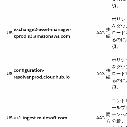
須。
ポリシ
をダウ
exchange2-asset-manager-
接
US
443
ロード
kprod.s3.amazonaws.com
続
るのに
須。
ポリシ
をダウ
configuration-
接
US
443
ロード
resolver.prod.cloudhub.io
続
るのに
須。
コント
ールプ
両
ーンへ
US
us1.ingest.mulesoft.com
443
方
分析デ