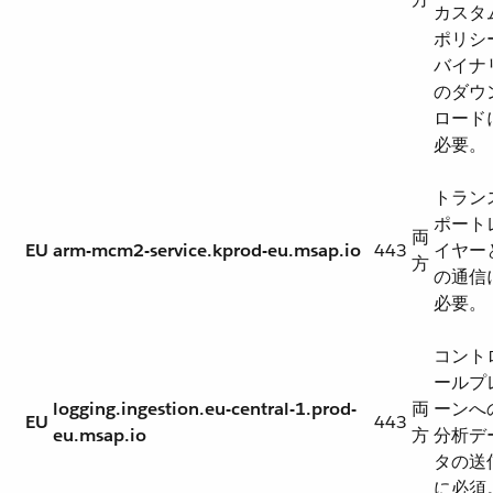
カスタ
ポリシ
バイナ
のダウ
ロード
必要。
トラン
ポート
両
EU
arm-mcm2-service.kprod-eu.msap.io
443
イヤー
方
の通信
必要。
コント
ールプ
logging.ingestion.eu-central-1.prod-
両
ーンへ
EU
443
eu.msap.io
方
分析デ
タの送
に必須