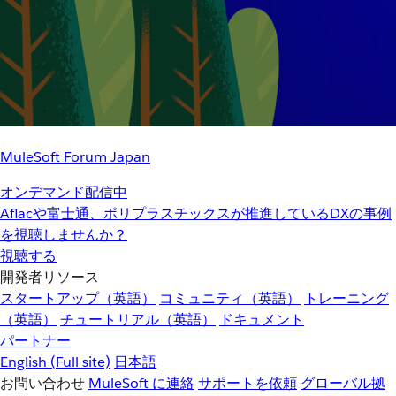
MuleSoft Forum Japan
オンデマンド配信中
Aflacや富士通、ポリプラスチックスが推進しているDXの事例
を視聴しませんか？
視聴する
開発者リソース
スタートアップ（英語）
コミュニティ（英語）
トレーニング
（英語）
チュートリアル（英語）
ドキュメント
パートナー
English
(Full site)
日本語
お問い合わせ
MuleSoft に連絡
サポートを依頼
グローバル拠