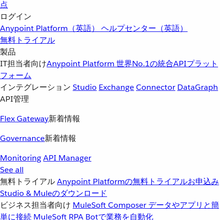
点
ログイン
Anypoint Platform（英語）
ヘルプセンター（英語）
無料トライアル
製品
IT担当者向け
Anypoint Platform
世界No.1の統合APIプラット
フォーム
インテグレーション
Studio
Exchange
Connector
DataGraph
API管理
Flex Gateway
新着情報
Governance
新着情報
Monitoring
API Manager
See all
無料トライアル
Anypoint Platformの無料トライアルお申込み
Studio & Muleのダウンロード
ビジネス担当者向け
MuleSoft Composer
データやアプリと簡
単に接続
MuleSoft RPA
Botで業務を自動化