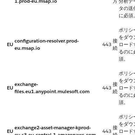
1.prod-eu.msap.io
方
分析デ
タの送
に必須
ポリシ
をダウ
configuration-resolver.prod-
接
EU
443
ロード
eu.msap.io
続
るのに
須。
ポリシ
をダウ
exchange-
接
EU
443
ロード
files.eu1.anypoint.mulesoft.com
続
るのに
須。
ポリシ
をダウ
exchange2-asset-manager-kprod-
接
EU
443
ロード
eu.s3.eu-central-1.amazonaws.com
続