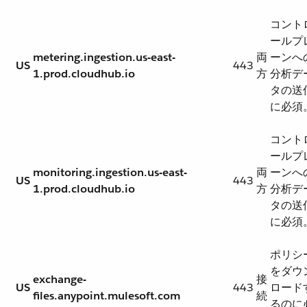
コント
ールプ
metering.ingestion.us-east-
両
ーンへ
US
443
1.prod.cloudhub.io
方
分析デ
タの送
に必須
コント
ールプ
monitoring.ingestion.us-east-
両
ーンへ
US
443
1.prod.cloudhub.io
方
分析デ
タの送
に必須
ポリシ
をダウ
exchange-
接
US
443
ロード
files.anypoint.mulesoft.com
続
るのに