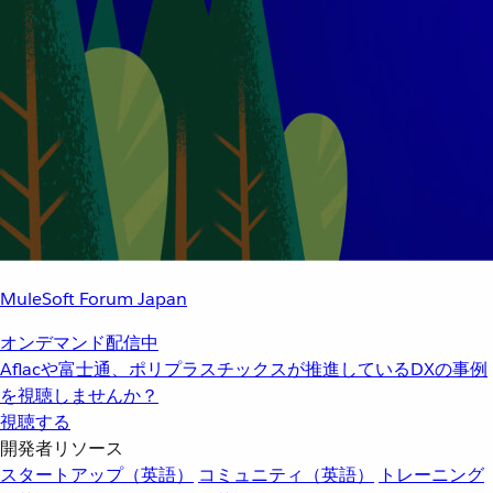
MuleSoft Forum Japan
オンデマンド配信中
Aflacや富士通、ポリプラスチックスが推進しているDXの事例
を視聴しませんか？
視聴する
開発者リソース
スタートアップ（英語）
コミュニティ（英語）
トレーニング