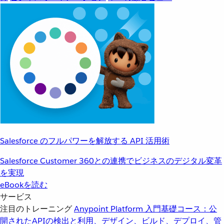
Salesforce のフルパワーを解放する API 活用術
Salesforce Customer 360との連携でビジネスのデジタル変革
を実現
eBookを読む
サービス
注目のトレーニング
Anypoint Platform 入門
基礎コース：公
開されたAPIの検出と利用、デザイン、ビルド、デプロイ、管