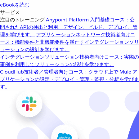
eBookを読む
サービス
注目のトレーニング
Anypoint Platform 入門
基礎コース：公
開されたAPIの検出と利用、デザイン、ビルド、デプロイ、管
理を学びます。
アプリケーションネットワーク
技術者向けコ
ース：機能要件と非機能要件を満たすインテグレーションソリ
ューションの設計を学びます。
インテグレーションソリューション
技術者向けコース：実際の
事例を利用してソリューションの設計を学びます。
CloudHub
技術者／管理者向けコース：クラウド上で Mule ア
プリケーションの設定・デプロイ・管理・監視・分析を学びま
す。