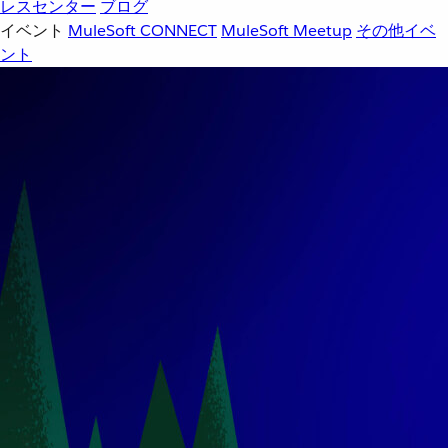
レスセンター
ブログ
イベント
MuleSoft CONNECT
MuleSoft Meetup
その他イベ
ント