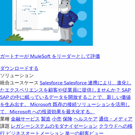
ガートナーが MuleSoft をリーダーとして評価
ダウンロードする
ソリューション
統合ユースケース
Salesforce
Salesforce 連携により、進化し
たエクスペリエンスを顧客や従業員に提供しませんか？
SAP
SAP の中に眠っているデータを開放することで、新しい価値
を生み出す。
Microsoft
既存の接続ソリューションを活用し
て、Microsoft への投資効果を最大化する。
業種
金融サービス
製造
小売
保険
ヘルスケア
通信・メディア
課題
レガシーシステムのモダナイゼーション
クラウドへの移
行
ビジネスオートメーション
単一の顧客ビュー