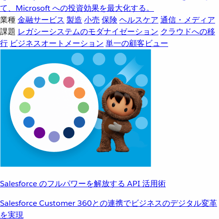
て、Microsoft への投資効果を最大化する。
業種
金融サービス
製造
小売
保険
ヘルスケア
通信・メディア
課題
レガシーシステムのモダナイゼーション
クラウドへの移
行
ビジネスオートメーション
単一の顧客ビュー
Salesforce のフルパワーを解放する API 活用術
Salesforce Customer 360との連携でビジネスのデジタル変革
を実現