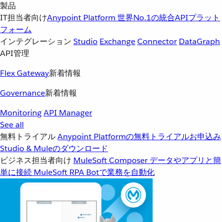
製品
IT担当者向け
Anypoint Platform
世界No.1の統合APIプラット
フォーム
インテグレーション
Studio
Exchange
Connector
DataGraph
API管理
Flex Gateway
新着情報
Governance
新着情報
Monitoring
API Manager
See all
無料トライアル
Anypoint Platformの無料トライアルお申込み
Studio & Muleのダウンロード
ビジネス担当者向け
MuleSoft Composer
データやアプリと簡
単に接続
MuleSoft RPA
Botで業務を自動化