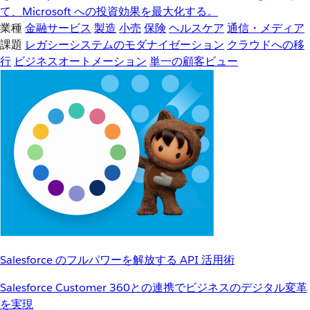
て、Microsoft への投資効果を最大化する。
業種
金融サービス
製造
小売
保険
ヘルスケア
通信・メディア
課題
レガシーシステムのモダナイゼーション
クラウドへの移
行
ビジネスオートメーション
単一の顧客ビュー
Salesforce のフルパワーを解放する API 活用術
Salesforce Customer 360との連携でビジネスのデジタル変革
を実現