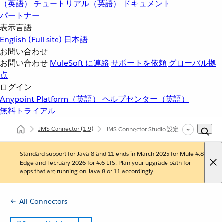
（英語）
チュートリアル（英語）
ドキュメント
パートナー
表示言語
English
(Full site)
日本語
お問い合わせ
お問い合わせ
MuleSoft に連絡
サポートを依頼
グローバル拠
点
ログイン
Anypoint Platform（英語）
ヘルプセンター（英語）
無料トライアル
JMS Connector
(1.9)
JMS Connector Studio 設定
Standard support for Java 8 and 11 ends in March 2025 for Mule 4.8
Edge and February 2026 for 4.6 LTS. Plan your upgrade path for
apps that are running on Java 8 or 11 accordingly.
All Connectors