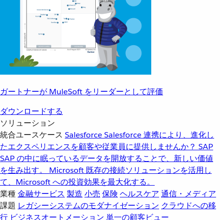
ガートナーが MuleSoft をリーダーとして評価
ダウンロードする
ソリューション
統合ユースケース
Salesforce
Salesforce 連携により、進化し
たエクスペリエンスを顧客や従業員に提供しませんか？
SAP
SAP の中に眠っているデータを開放することで、新しい価値
を生み出す。
Microsoft
既存の接続ソリューションを活用し
て、Microsoft への投資効果を最大化する。
業種
金融サービス
製造
小売
保険
ヘルスケア
通信・メディア
課題
レガシーシステムのモダナイゼーション
クラウドへの移
行
ビジネスオートメーション
単一の顧客ビュー