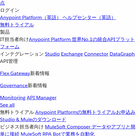
点
ログイン
Anypoint Platform（英語）
ヘルプセンター（英語）
無料トライアル
製品
IT担当者向け
Anypoint Platform
世界No.1の統合APIプラット
フォーム
インテグレーション
Studio
Exchange
Connector
DataGraph
API管理
Flex Gateway
新着情報
Governance
新着情報
Monitoring
API Manager
See all
無料トライアル
Anypoint Platformの無料トライアルお申込み
Studio & Muleのダウンロード
ビジネス担当者向け
MuleSoft Composer
データやアプリと簡
単に接続
MuleSoft RPA
Botで業務を自動化