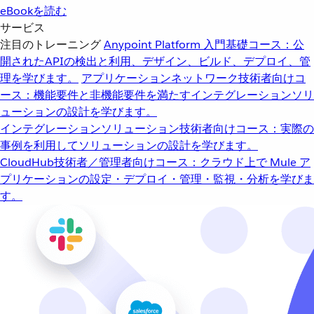
eBookを読む
サービス
注目のトレーニング
Anypoint Platform 入門
基礎コース：公
開されたAPIの検出と利用、デザイン、ビルド、デプロイ、管
理を学びます。
アプリケーションネットワーク
技術者向けコ
ース：機能要件と非機能要件を満たすインテグレーションソリ
ューションの設計を学びます。
インテグレーションソリューション
技術者向けコース：実際の
事例を利用してソリューションの設計を学びます。
CloudHub
技術者／管理者向けコース：クラウド上で Mule ア
プリケーションの設定・デプロイ・管理・監視・分析を学びま
す。