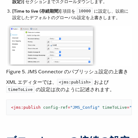
設定)]
​ セクションまでスクロールダウンします。
[Time to live (存続期間)]
​ 項目を ​
​ に設定し、以前に
10000
設定したデフォルトのグローバル設定を上書きします。
Figure 5. JMS Connector のパブリッシュ設定の上書き
XML エディターでは、​
​ および ​
<jms:publish>
​ の設定は次のように記述されます。
timeToLive
<
jms:publish
config-ref
=
"JMS_Config"
timeToLive
=
"10