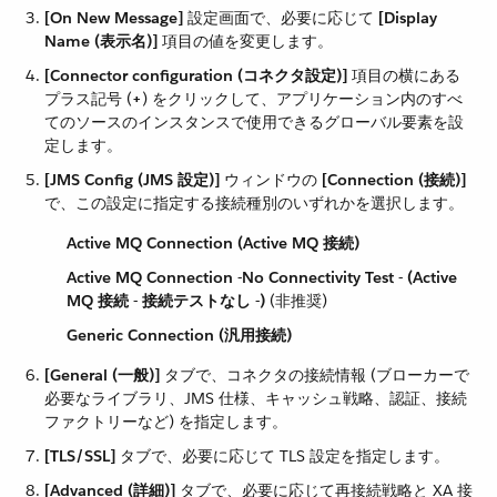
[On New Message]
​ 設定画面で、必要に応じて ​
[Display
Name (表示名)]
​ 項目の値を変更します。
[Connector configuration (コネクタ設定)]
​ 項目の横にある
プラス記号 (​
+
​) をクリックして、アプリケーション内のすべ
てのソースのインスタンスで使用できるグローバル要素を設
定します。
[JMS Config (JMS 設定)]
​ ウィンドウの ​
[Connection (接続)]
で、この設定に指定する接続種別のいずれかを選択します。
Active MQ Connection (Active MQ 接続)
Active MQ Connection -No Connectivity Test - (Active
MQ 接続 - 接続テストなし -)
​ (非推奨)
Generic Connection (汎用接続)
[General (一般)]
​ タブで、コネクタの接続情報 (ブローカーで
必要なライブラリ、JMS 仕様、キャッシュ戦略、認証、接続
ファクトリーなど) を指定します。
[TLS/SSL]
​ タブで、必要に応じて TLS 設定を指定します。
[Advanced (詳細)]
​ タブで、必要に応じて再接続戦略と XA 接