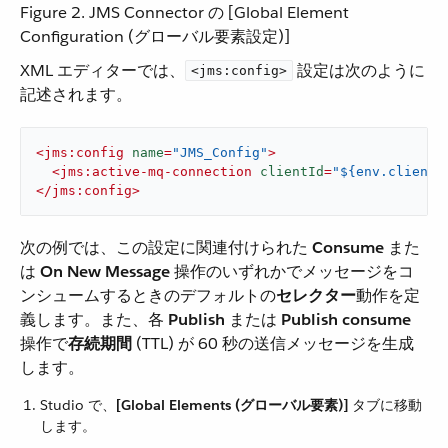
Figure 2. JMS Connector の [Global Element
Configuration (グローバル要素設定)]
XML エディターでは、​
​ 設定は次のように
<jms:config>
記述されます。
<
jms:config
name
=
"JMS_Config"
>
<
jms:active-mq-connection
clientId
=
"${env.clientI
</
jms:config
>
次の例では、この設定に関連付けられた ​
Consume
​ また
は ​
On New Message
​ 操作のいずれかでメッセージをコ
ンシュームするときのデフォルトの​
セレクター
​動作を定
義します。また、各 ​
Publish
​ または ​
Publish consume
操作で​
存続期間
​ (TTL) が 60 秒の送信メッセージを生成
します。
Studio で、​
[Global Elements (グローバル要素)]
​ タブに移動
します。