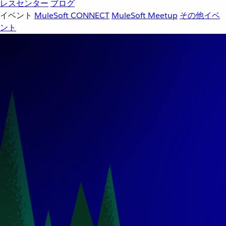
レスセンター
ブログ
イベント
MuleSoft CONNECT
MuleSoft Meetup
その他イベ
ント