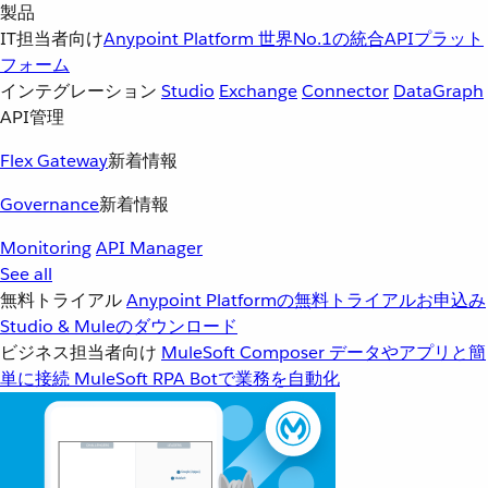
製品
IT担当者向け
Anypoint Platform
世界No.1の統合APIプラット
フォーム
インテグレーション
Studio
Exchange
Connector
DataGraph
API管理
Flex Gateway
新着情報
Governance
新着情報
Monitoring
API Manager
See all
無料トライアル
Anypoint Platformの無料トライアルお申込み
Studio & Muleのダウンロード
ビジネス担当者向け
MuleSoft Composer
データやアプリと簡
単に接続
MuleSoft RPA
Botで業務を自動化