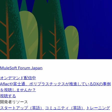
MuleSoft Forum Japan
オンデマンド配信中
Aflacや富士通、ポリプラスチックスが推進しているDXの事例
を視聴しませんか？
視聴する
開発者リソース
スタートアップ（英語）
コミュニティ（英語）
トレーニング