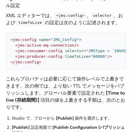
ル設定
XML エディターでは、​
​、​
​、お
<jms:config>
selector
よび ​
​ の設定は次のように記述されます。
timeToLive
<
jms:config
name
=
"JMS_Config"
>
<
jms:active-mq-connection
/>
<
jms:consumer-config
selector
=
"JMSType = `INVOICE
<
jms:producer-config
timeToLive
=
"60000"
/>
</
jms:config
>
これらプロパティは必要に応じて操作レベルで上書きで
きます。次の例では、より短い TTL でメッセージをパブ
リッシュします。グローバル要素で設定された ​
[Time to
live (存続期間)]
​ 項目の値を上書きする手順は、次のとお
りです。
Studio で、フローから ​
[Publish]
​ 操作を選択します。
[Publish]
​ 設定画面で ​
[Publish Configuration (パブリッシュ