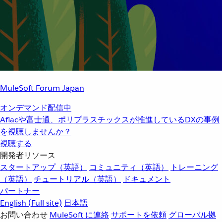
MuleSoft Forum Japan
オンデマンド配信中
Aflacや富士通、ポリプラスチックスが推進しているDXの事例
を視聴しませんか？
視聴する
開発者リソース
スタートアップ（英語）
コミュニティ（英語）
トレーニング
（英語）
チュートリアル（英語）
ドキュメント
パートナー
English
(Full site)
日本語
お問い合わせ
MuleSoft に連絡
サポートを依頼
グローバル拠