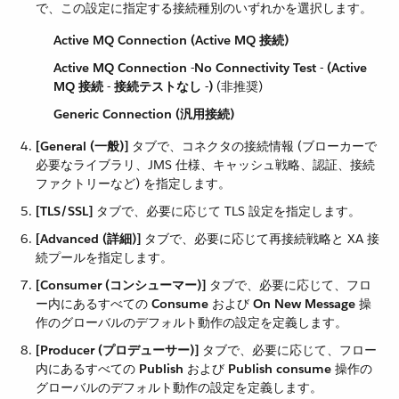
で、この設定に指定する接続種別のいずれかを選択します。
Active MQ Connection (Active MQ 接続)
Active MQ Connection -No Connectivity Test - (Active
MQ 接続 - 接続テストなし -)
​ (非推奨)
Generic Connection (汎用接続)
[General (一般)]
​ タブで、コネクタの接続情報 (ブローカーで
必要なライブラリ、JMS 仕様、キャッシュ戦略、認証、接続
ファクトリーなど) を指定します。
[TLS/SSL]
​ タブで、必要に応じて TLS 設定を指定します。
[Advanced (詳細)]
​ タブで、必要に応じて再接続戦略と XA 接
続プールを指定します。
[Consumer (コンシューマー)]
​ タブで、必要に応じて、フロ
ー内にあるすべての ​
Consume
​ および ​
On New Message
​ 操
作のグローバルのデフォルト動作の設定を定義します。
[Producer (プロデューサー)]
​ タブで、必要に応じて、フロー
内にあるすべての ​
Publish
​ および ​
Publish consume
​ 操作の
グローバルのデフォルト動作の設定を定義します。