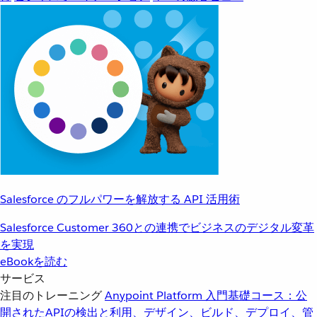
Salesforce のフルパワーを解放する API 活用術
Salesforce Customer 360との連携でビジネスのデジタル変革
を実現
eBookを読む
サービス
注目のトレーニング
Anypoint Platform 入門
基礎コース：公
開されたAPIの検出と利用、デザイン、ビルド、デプロイ、管