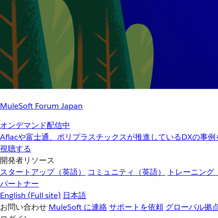
MuleSoft Forum Japan
オンデマンド配信中
Aflacや富士通、ポリプラスチックスが推進しているDXの事
視聴する
開発者リソース
スタートアップ（英語）
コミュニティ（英語）
トレーニング
パートナー
English
(Full site)
日本語
お問い合わせ
MuleSoft に連絡
サポートを依頼
グローバル拠