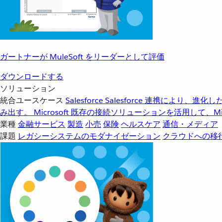
ガートナーが MuleSoft をリーダーとして評価
ダウンロードする
ソリューション
統合ユースケース
Salesforce
Salesforce 連携により、
み出す。
Microsoft
既存の接続ソリューションを活用して、Mic
業種
金融サービス
製造
小売
保険
ヘルスケア
通信・メディア
課題
レガシーシステムのモダナイゼーション
クラウドへの移