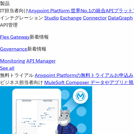
製品
IT担当者向け
Anypoint Platform
世界No.1の統合APIプラッ
インテグレーション
Studio
Exchange
Connector
DataGraph
API管理
Flex Gateway
新着情報
Governance
新着情報
Monitoring
API Manager
See all
無料トライアル
Anypoint Platformの無料トライアルお申込み
ビジネス担当者向け
MuleSoft Composer
データやアプリと簡