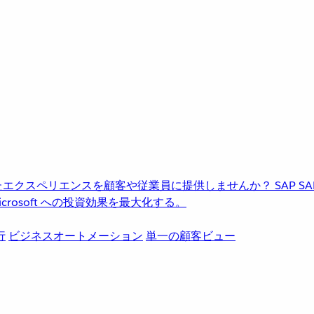
進化したエクスペリエンスを顧客や従業員に提供しませんか？
SAP
S
rosoft への投資効果を最大化する。
行
ビジネスオートメーション
単一の顧客ビュー