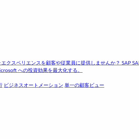
進化したエクスペリエンスを顧客や従業員に提供しませんか？
SAP
S
rosoft への投資効果を最大化する。
行
ビジネスオートメーション
単一の顧客ビュー