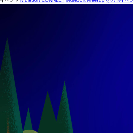
イベント
MuleSoft CONNECT
MuleSoft Meetup
その他イベ