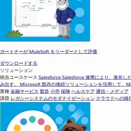
ガートナーが MuleSoft をリーダーとして評価
ダウンロードする
ソリューション
統合ユースケース
Salesforce
Salesforce 連携により、
み出す。
Microsoft
既存の接続ソリューションを活用して、Mic
業種
金融サービス
製造
小売
保険
ヘルスケア
通信・メディア
課題
レガシーシステムのモダナイゼーション
クラウドへの移