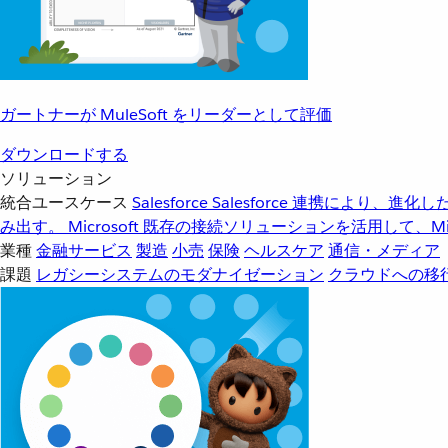
ガートナーが MuleSoft をリーダーとして評価
ダウンロードする
ソリューション
統合ユースケース
Salesforce
Salesforce 連携により、
み出す。
Microsoft
既存の接続ソリューションを活用して、Mic
業種
金融サービス
製造
小売
保険
ヘルスケア
通信・メディア
課題
レガシーシステムのモダナイゼーション
クラウドへの移