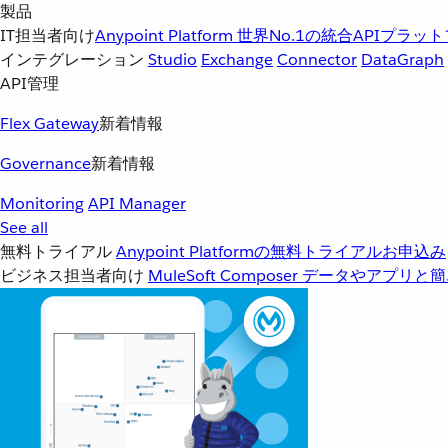
製品
IT担当者向け
Anypoint Platform
世界No.1の統合APIプラッ
インテグレーション
Studio
Exchange
Connector
DataGraph
API管理
Flex Gateway
新着情報
Governance
新着情報
Monitoring
API Manager
See all
無料トライアル
Anypoint Platformの無料トライアルお申込み
ビジネス担当者向け
MuleSoft Composer
データやアプリと簡