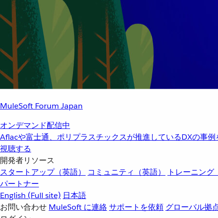
MuleSoft Forum Japan
オンデマンド配信中
Aflacや富士通、ポリプラスチックスが推進しているDXの事
視聴する
開発者リソース
スタートアップ（英語）
コミュニティ（英語）
トレーニング
パートナー
English
(Full site)
日本語
お問い合わせ
MuleSoft に連絡
サポートを依頼
グローバル拠