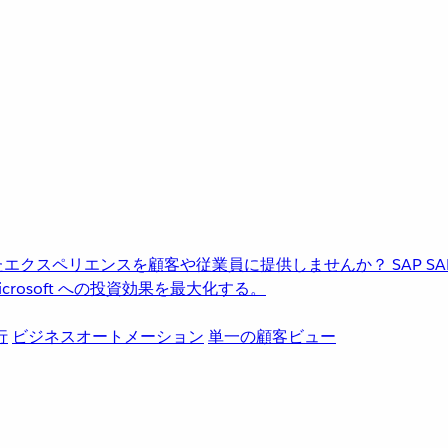
進化したエクスペリエンスを顧客や従業員に提供しませんか？
SAP
S
rosoft への投資効果を最大化する。
行
ビジネスオートメーション
単一の顧客ビュー