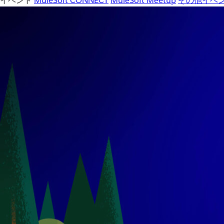
イベント
MuleSoft CONNECT
MuleSoft Meetup
その他イベ