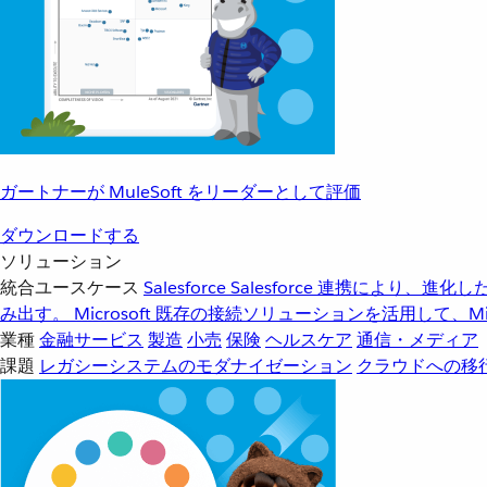
ガートナーが MuleSoft をリーダーとして評価
ダウンロードする
ソリューション
統合ユースケース
Salesforce
Salesforce 連携により、
み出す。
Microsoft
既存の接続ソリューションを活用して、Mic
業種
金融サービス
製造
小売
保険
ヘルスケア
通信・メディア
課題
レガシーシステムのモダナイゼーション
クラウドへの移