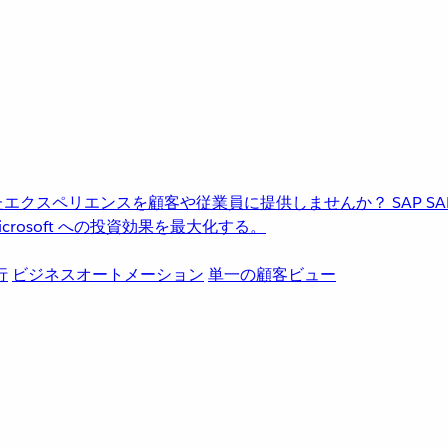
進化したエクスペリエンスを顧客や従業員に提供しませんか？
SAP
S
rosoft への投資効果を最大化する。
行
ビジネスオートメーション
単一の顧客ビュー