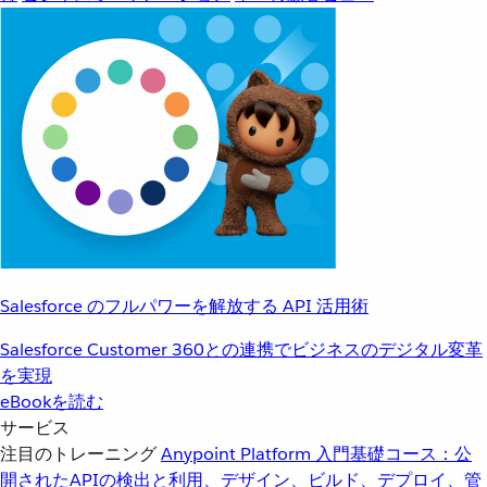
Salesforce のフルパワーを解放する API 活用術
Salesforce Customer 360との連携でビジネスのデジタル変革
を実現
eBookを読む
サービス
注目のトレーニング
Anypoint Platform 入門
基礎コース：公
開されたAPIの検出と利用、デザイン、ビルド、デプロイ、管