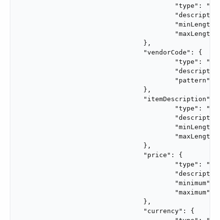
					"type": "string",

					"description": "Purchase order description.",

					"minLength": 1,

					"maxLength": 500

				},

				"vendorCode": {

					"type": "string",

					"description": "Code that identifies the vendor.",

					"pattern": "^[A-Z0-9]{3,10}$"

				},

				"itemDescription": {

					"type": "string",

					"description": "Description of the item purchased in this order.",

					"minLength": 1,

					"maxLength": 200

				},

				"price": {

					"type": "number",

					"description": "Monetary amount of the purchase order.",

					"minimum": 0.01,

					"maximum": 999999.99

				},

				"currency": {
