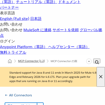
（英語）
チュートリアル（英語）
ドキュメント
パートナー
表示言語
English
(Full site)
日本語
お問い合わせ
お問い合わせ
MuleSoft に連絡
サポートを依頼
グローバル拠
点
ログイン
Anypoint Platform（英語）
ヘルプセンター（英語）
無料トライアル
MCP Connector
(1.2)
MCP Connector の例
Standard support for Java 8 and 11 ends in March 2025 for Mule 4.8
Edge and February 2026 for 4.6 LTS. Plan your upgrade path for
apps that are running on Java 8 or 11 accordingly.
All Connectors