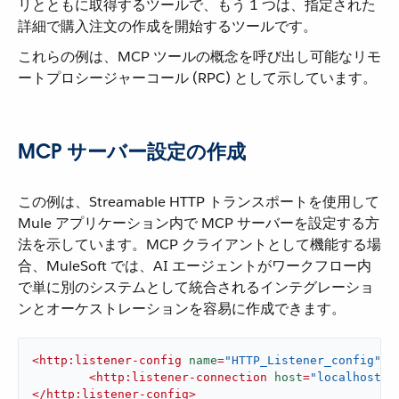
リとともに取得するツールで、もう 1 つは、指定された
詳細で購入注文の作成を開始するツールです。
これらの例は、MCP ツールの概念を呼び出し可能なリモ
ートプロシージャーコール (RPC) として示しています。
MCP サーバー設定の作成
この例は、Streamable HTTP トランスポートを使用して
Mule アプリケーション内で MCP サーバーを設定する方
法を示しています。MCP クライアントとして機能する場
合、MuleSoft では、AI エージェントがワークフロー内
で単に別のシステムとして統合されるインテグレーショ
ンとオーケストレーションを容易に作成できます。
<
http:listener-config
name
=
"HTTP_Listener_config"
d
<
http:listener-connection
host
=
"localhost"
</
http:listener-config
>