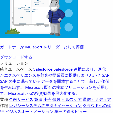
ガートナーが MuleSoft をリーダーとして評価
ダウンロードする
ソリューション
統合ユースケース
Salesforce
Salesforce 連携により、進化し
たエクスペリエンスを顧客や従業員に提供しませんか？
SAP
SAP の中に眠っているデータを開放することで、新しい価値
を生み出す。
Microsoft
既存の接続ソリューションを活用し
て、Microsoft への投資効果を最大化する。
業種
金融サービス
製造
小売
保険
ヘルスケア
通信・メディア
課題
レガシーシステムのモダナイゼーション
クラウドへの移
行
ビジネスオートメーション
単一の顧客ビュー