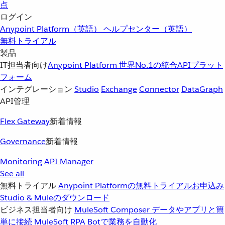
点
ログイン
Anypoint Platform（英語）
ヘルプセンター（英語）
無料トライアル
製品
IT担当者向け
Anypoint Platform
世界No.1の統合APIプラット
フォーム
インテグレーション
Studio
Exchange
Connector
DataGraph
API管理
Flex Gateway
新着情報
Governance
新着情報
Monitoring
API Manager
See all
無料トライアル
Anypoint Platformの無料トライアルお申込み
Studio & Muleのダウンロード
ビジネス担当者向け
MuleSoft Composer
データやアプリと簡
単に接続
MuleSoft RPA
Botで業務を自動化