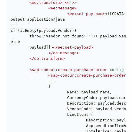
<
ee:transform
>
<<
4
>
>

<
ee:message
>
<
ee:set-payload
>
<![CDATA[%dw
output application/java

---

if (isEmpty(payload.Vendor))

	throw "Vendor not found: " ++ payload.vendorCode

else

	payload]]>
</
ee:set-payload
>
</
ee:message
>
</
ee:transform
>
<
sap-concur:create-purchase-order
config-re
<
sap-concur:create-purchase-order-r
		---

		{

			Name: payload.name,

			CurrencyCode: payload.currency,

			Description: payload.description,

			VendorCode: payload.vendorCode,

			LineItem: {

				Description: payload.itemDescription,

				ApprovedLineItemAmount: payload.price as String,

				TotalPrice: payload.price as String
