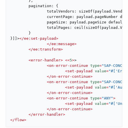
	},

	pagination: {

		totalVendors: sizeOf(payload.Vendor),

		currentPage: payload.pageNumber default 1,

		pageSize: payload.pageSize default 50,

		totalPages: ceil(sizeOf(payload.Vendor) / (payload.pageSize default 50))

	}

}]]>
</
ee:set-payload
>
</
ee:message
>
</
ee:transform
>
<
error-handler
>
<<
5
>
>

<
on-error-continue
type
=
"SAP-CONCUR
<
set-payload
value
=
"#['Erro
</
on-error-continue
>
<
on-error-continue
type
=
"SAP-CONCUR
<
set-payload
value
=
"#['Auth
</
on-error-continue
>
<
on-error-continue
type
=
"ANY"
>
<
set-payload
value
=
"#['Unex
</
on-error-continue
>
</
error-handler
>
</
flow
>