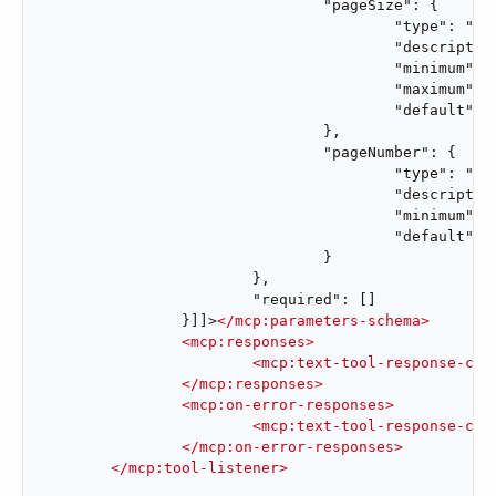
				"pageSize": {

					"type": "integer",

					"description": "Number of vendors to return per page",

					"minimum": 1,

					"maximum": 100,

					"default": 50

				},

				"pageNumber": {

					"type": "integer",

					"description": "Page number to retrieve",

					"minimum": 1,

					"default": 1

				}

			},

			"required": []

		}]]>
</
mcp:parameters-schema
>
<
mcp:responses
>
<
mcp:text-tool-response-con
</
mcp:responses
>
<
mcp:on-error-responses
>
<
mcp:text-tool-response-con
</
mcp:on-error-responses
>
</
mcp:tool-listener
>