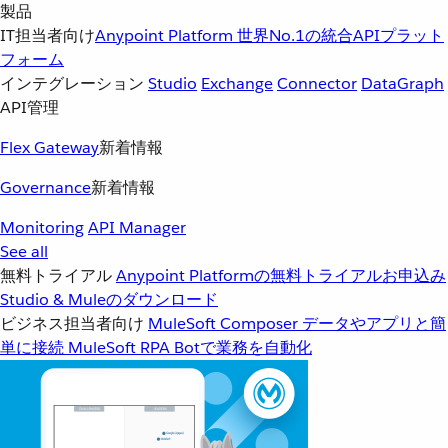
製品
IT担当者向け
Anypoint Platform
世界No.1の統合APIプラット
フォーム
インテグレーション
Studio
Exchange
Connector
DataGraph
API管理
Flex Gateway
新着情報
Governance
新着情報
Monitoring
API Manager
See all
無料トライアル
Anypoint Platformの無料トライアルお申込み
Studio & Muleのダウンロード
ビジネス担当者向け
MuleSoft Composer
データやアプリと簡
単に接続
MuleSoft RPA
Botで業務を自動化