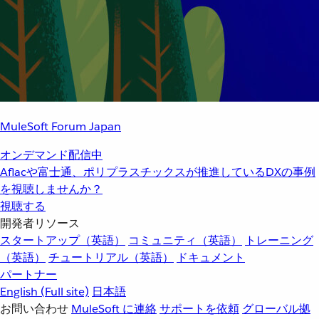
MuleSoft Forum Japan
オンデマンド配信中
Aflacや富士通、ポリプラスチックスが推進しているDXの事例
を視聴しませんか？
視聴する
開発者リソース
スタートアップ（英語）
コミュニティ（英語）
トレーニング
（英語）
チュートリアル（英語）
ドキュメント
パートナー
English
(Full site)
日本語
お問い合わせ
MuleSoft に連絡
サポートを依頼
グローバル拠