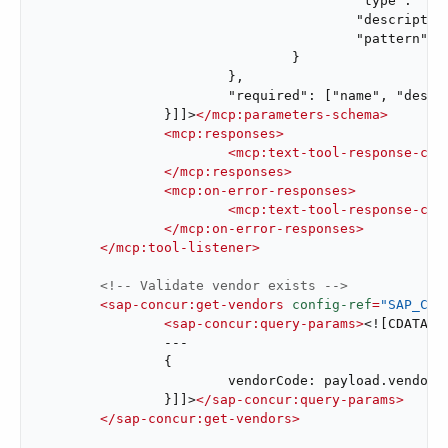
					"type": "string",

					"description": "Currency code for the purchase order monetary amount.",

					"pattern": "^[A-Z]{3}$"

				}

			},

			"required": ["name", "description", "vendorCode", "itemDescription", "price", "currency"]

		}]]>
</
mcp:parameters-schema
>
<
mcp:responses
>
<
mcp:text-tool-response-con
</
mcp:responses
>
<
mcp:on-error-responses
>
<
mcp:text-tool-response-con
</
mcp:on-error-responses
>
</
mcp:tool-listener
>
<!-- Validate vendor exists -->
<
sap-concur:get-vendors
config-ref
=
"SAP_Con
<
sap-concur:query-params
>
<![CDATA[#
		---

		{

			vendorCode: payload.vendorCode

		}]]>
</
sap-concur:query-params
>
</
sap-concur:get-vendors
>