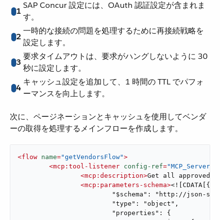
SAP Concur 設定には、OAuth 認証設定が含まれま
1
す。
一時的な接続の問題を処理するために再接続戦略を
2
設定します。
要求タイムアウトは、要求がハングしないように 30
3
秒に設定します。
キャッシュ設定を追加して、1 時間の TTL でパフォ
4
ーマンスを向上します。
次に、ページネーションとキャッシュを使用してベンダ
ーの取得を処理するメインフローを作成します。
<
flow
name
=
"getVendorsFlow"
>
<
mcp:tool-listener
config-ref
=
"MCP_Server"
<
mcp:description
>
Get all approved v
<
mcp:parameters-schema
>
<![CDATA[{ <<
			"$schema": "http://json-schema.org/draft-07/schema#",

			"type": "object",

			"properties": {
