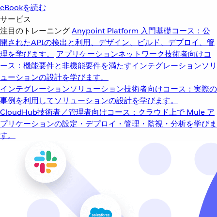
eBookを読む
サービス
注目のトレーニング
Anypoint Platform 入門
基礎コース：公
開されたAPIの検出と利用、デザイン、ビルド、デプロイ、管
理を学びます。
アプリケーションネットワーク
技術者向けコ
ース：機能要件と非機能要件を満たすインテグレーションソリ
ューションの設計を学びます。
インテグレーションソリューション
技術者向けコース：実際の
事例を利用してソリューションの設計を学びます。
CloudHub
技術者／管理者向けコース：クラウド上で Mule ア
プリケーションの設定・デプロイ・管理・監視・分析を学びま
す。