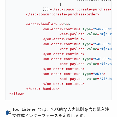
			}

		}]]>
</
sap-concur:create-purchase-or
</
sap-concur:create-purchase-order
>
<
error-handler
>
<<
5
>
>

<
on-error-continue
type
=
"SAP-CONCUR
<
set-payload
value
=
"#['Erro
</
on-error-continue
>
<
on-error-continue
type
=
"SAP-CONCUR
<
set-payload
value
=
"#['Auth
</
on-error-continue
>
<
on-error-continue
type
=
"SAP-CONCUR
<
set-payload
value
=
"#['Vali
</
on-error-continue
>
<
on-error-continue
type
=
"ANY"
>
<
set-payload
value
=
"#['Unex
</
on-error-continue
>
</
error-handler
>
</
flow
>
Tool Listener では、包括的な入力規則を含む購入注
1
文作成インターフェースを定義します。