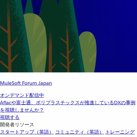
MuleSoft Forum Japan
オンデマンド配信中
Aflacや富士通、ポリプラスチックスが推進しているDXの事例
を視聴しませんか？
視聴する
開発者リソース
スタートアップ（英語）
コミュニティ（英語）
トレーニング