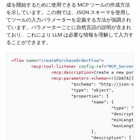
成を開始するために使用できる MCP ツールの作成方法
を示しています。この例では、JSON スキーマを使用し
てツールの入力パラメーターを定義する方法が強調され
ています。パラメーターごとに自然言語の説明が含まれ
ており、これにより LLM は必要な情報を理解して入力す
ることができます。
<
flow
name
=
"createPurchaseOrderFlow"
>
<
mcp:tool-listener
config-ref
=
"MCP_Server"
<
mcp:description
>
Create a new purch
<
mcp:parameters-schema
>
<![CDATA[{ <<
			"$schema": "http://json-schema.org/draft-07/schema#",

			"type": "object",

			"properties": {

				"name": {

					"type": "string",

					"description": "Name for the purchase order.",

					"minLength": 1,

					"maxLength": 100

				},

				"description": {
