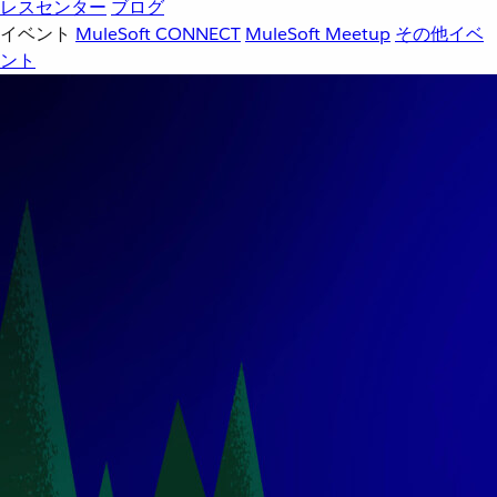
レスセンター
ブログ
イベント
MuleSoft CONNECT
MuleSoft Meetup
その他イベ
ント