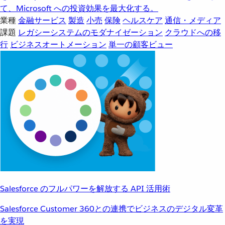
て、Microsoft への投資効果を最大化する。
業種
金融サービス
製造
小売
保険
ヘルスケア
通信・メディア
課題
レガシーシステムのモダナイゼーション
クラウドへの移
行
ビジネスオートメーション
単一の顧客ビュー
Salesforce のフルパワーを解放する API 活用術
Salesforce Customer 360との連携でビジネスのデジタル変革
を実現