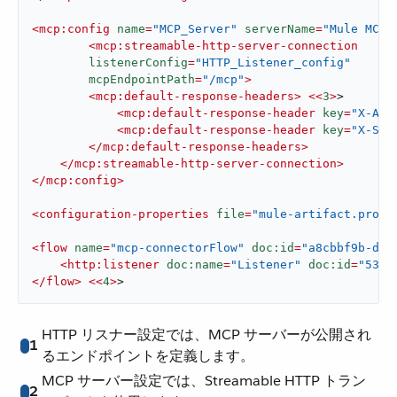
<
mcp:config
name
=
"MCP_Server"
serverName
=
"Mule MCP 
<
mcp:streamable-http-server-connection
listenerConfig
=
"HTTP_Listener_config"
mcpEndpointPath
=
"/mcp"
>
<
mcp:default-response-headers
>
<<
3
>
>

<
mcp:default-response-header
key
=
"X-API
<
mcp:default-response-header
key
=
"X-Ser
</
mcp:default-response-headers
>
</
mcp:streamable-http-server-connection
>
</
mcp:config
>
<
configuration-properties
file
=
"mule-artifact.prope
<
flow
name
=
"mcp-connectorFlow"
doc:id
=
"a8cbbf9b-dfe
<
http:listener
doc:name
=
"Listener"
doc:id
=
"53fb
</
flow
>
<<
4
>
>
HTTP リスナー設定では、MCP サーバーが公開され
1
るエンドポイントを定義します。
MCP サーバー設定では、Streamable HTTP トラン
2