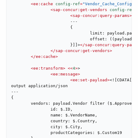
<
ee:cache
config-ref
=
"Vendor_Cache_Config"
<
sap-concur:get-vendors
config-ref
=
<
sap-concur:query-params
>
<!
			---

			{

				limit: payload.pageSize default 50,

				offset: ((payload.pageNumber default 1) - 1) * (payload.pageSize default 50)

			}]]>
</
sap-concur:query-para
</
sap-concur:get-vendors
>
</
ee:cache
>
<
ee:transform
>
<<
4
>
>

<
ee:message
>
<
ee:set-payload
>
<![CDATA[%dw
output application/json

---

{

	vendors: payload.Vendor filter ($.Approved == "true") map {

		id: $.ID,

		name: $.VendorName,

		country: $.Country,

		city: $.City,

		productCategories: $.Custom19
