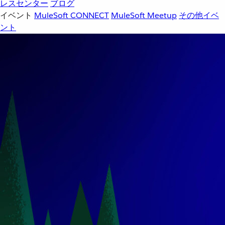
レスセンター
ブログ
イベント
MuleSoft CONNECT
MuleSoft Meetup
その他イベ
ント