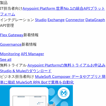
製品
IT担当者向け
Anypoint Platform
世界No.1の統合APIプラット
フォーム
インテグレーション
Studio
Exchange
Connector
DataGraph
API管理
Flex Gateway
新着情報
Governance
新着情報
Monitoring
API Manager
See all
無料トライアル
Anypoint Platformの無料トライアルお申込み
Studio & Muleのダウンロード
ビジネス担当者向け
MuleSoft Composer
データやアプリと簡
単に接続
MuleSoft RPA
Botで業務を自動化