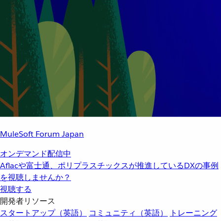
MuleSoft Forum Japan
オンデマンド配信中
Aflacや富士通、ポリプラスチックスが推進しているDXの事例
を視聴しませんか？
視聴する
開発者リソース
スタートアップ（英語）
コミュニティ（英語）
トレーニング