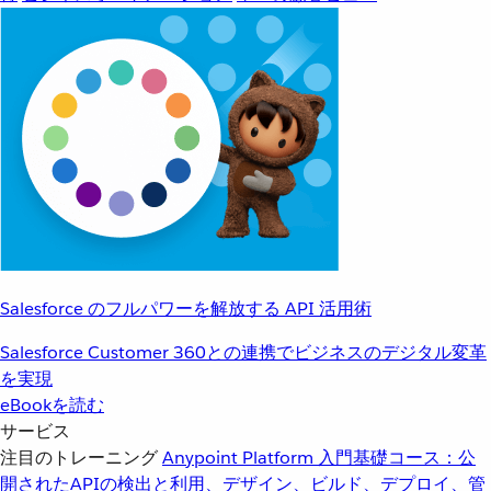
Salesforce のフルパワーを解放する API 活用術
Salesforce Customer 360との連携でビジネスのデジタル変革
を実現
eBookを読む
サービス
注目のトレーニング
Anypoint Platform 入門
基礎コース：公
開されたAPIの検出と利用、デザイン、ビルド、デプロイ、管