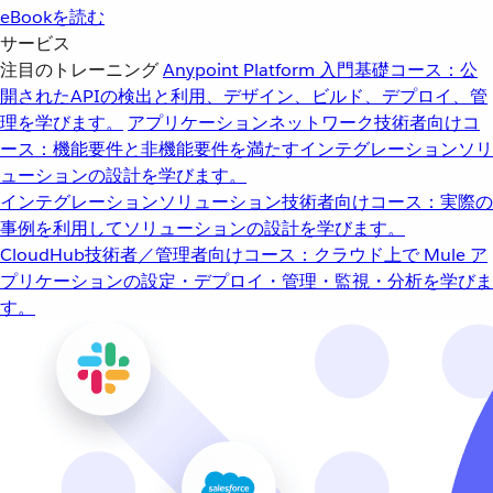
eBookを読む
サービス
注目のトレーニング
Anypoint Platform 入門
基礎コース：公
開されたAPIの検出と利用、デザイン、ビルド、デプロイ、管
理を学びます。
アプリケーションネットワーク
技術者向けコ
ース：機能要件と非機能要件を満たすインテグレーションソリ
ューションの設計を学びます。
インテグレーションソリューション
技術者向けコース：実際の
事例を利用してソリューションの設計を学びます。
CloudHub
技術者／管理者向けコース：クラウド上で Mule ア
プリケーションの設定・デプロイ・管理・監視・分析を学びま
す。