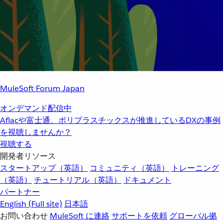
MuleSoft Forum Japan
オンデマンド配信中
Aflacや富士通、ポリプラスチックスが推進しているDXの事例
を視聴しませんか？
視聴する
開発者リソース
スタートアップ（英語）
コミュニティ（英語）
トレーニング
（英語）
チュートリアル（英語）
ドキュメント
パートナー
English
(Full site)
日本語
お問い合わせ
MuleSoft に連絡
サポートを依頼
グローバル拠