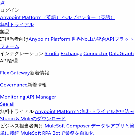
点
ログイン
Anypoint Platform（英語）
ヘルプセンター（英語）
無料トライアル
製品
IT担当者向け
Anypoint Platform
世界No.1の統合APIプラット
フォーム
インテグレーション
Studio
Exchange
Connector
DataGraph
API管理
Flex Gateway
新着情報
Governance
新着情報
Monitoring
API Manager
See all
無料トライアル
Anypoint Platformの無料トライアルお申込み
Studio & Muleのダウンロード
ビジネス担当者向け
MuleSoft Composer
データやアプリと簡
単に接続
MuleSoft RPA
Botで業務を自動化