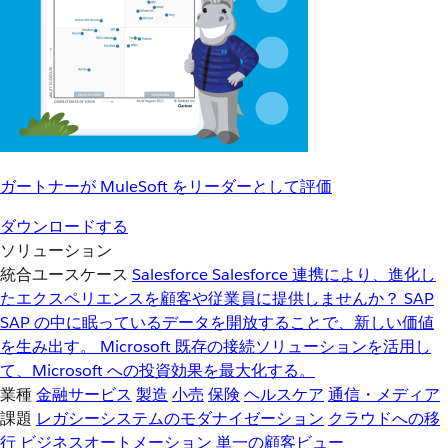
ガートナーが MuleSoft をリーダーとして評価
ダウンロードする
ソリューション
統合ユースケース
Salesforce
Salesforce 連携により、進化し
たエクスペリエンスを顧客や従業員に提供しませんか？
SAP
SAP の中に眠っているデータを開放することで、新しい価値
を生み出す。
Microsoft
既存の接続ソリューションを活用し
て、Microsoft への投資効果を最大化する。
業種
金融サービス
製造
小売
保険
ヘルスケア
通信・メディア
課題
レガシーシステムのモダナイゼーション
クラウドへの移
行
ビジネスオートメーション
単一の顧客ビュー