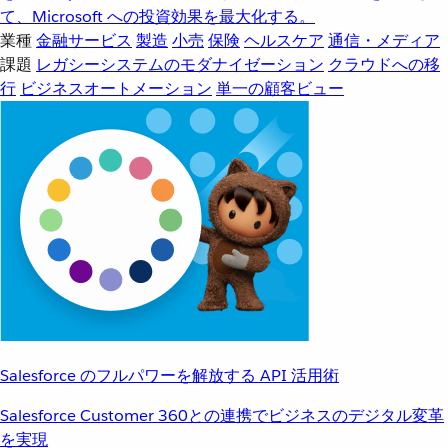
て、Microsoft への投資効果を最大化する。
業種
金融サービス
製造
小売
保険
ヘルスケア
通信・メディア
課題
レガシーシステムのモダナイゼーション
クラウドへの移
行
ビジネスオートメーション
単一の顧客ビュー
Salesforce のフルパワーを解放する API 活用術
Salesforce Customer 360との連携でビジネスのデジタル変革
を実現