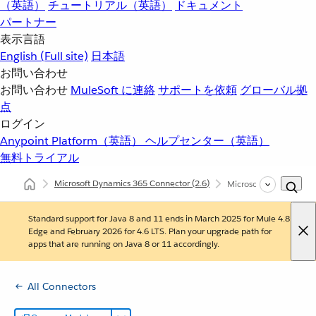
（英語）
チュートリアル（英語）
ドキュメント
パートナー
表示言語
English
(Full site)
日本語
お問い合わせ
お問い合わせ
MuleSoft に連絡
サポートを依頼
グローバル拠
点
ログイン
Anypoint Platform（英語）
ヘルプセンター（英語）
無料トライアル
Microsoft Dynamics 365 Connector
(2.6)
Microsoft Dynami
Standard support for Java 8 and 11 ends in March 2025 for Mule 4.8
Edge and February 2026 for 4.6 LTS. Plan your upgrade path for
apps that are running on Java 8 or 11 accordingly.
All Connectors