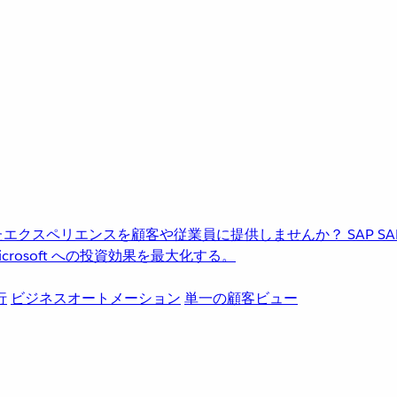
進化したエクスペリエンスを顧客や従業員に提供しませんか？
SAP
S
rosoft への投資効果を最大化する。
行
ビジネスオートメーション
単一の顧客ビュー