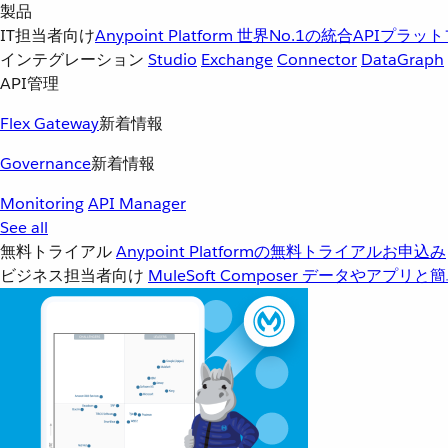
製品
IT担当者向け
Anypoint Platform
世界No.1の統合APIプラッ
インテグレーション
Studio
Exchange
Connector
DataGraph
API管理
Flex Gateway
新着情報
Governance
新着情報
Monitoring
API Manager
See all
無料トライアル
Anypoint Platformの無料トライアルお申込み
ビジネス担当者向け
MuleSoft Composer
データやアプリと簡