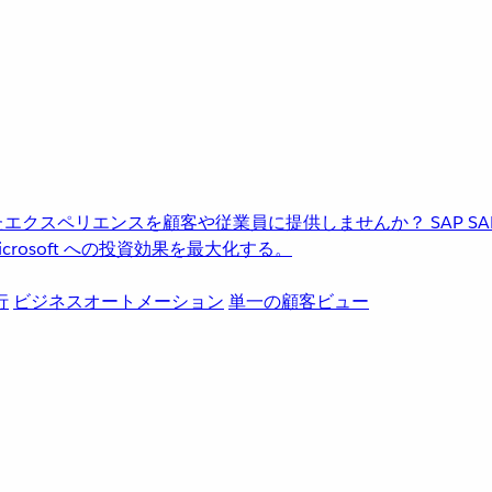
進化したエクスペリエンスを顧客や従業員に提供しませんか？
SAP
S
rosoft への投資効果を最大化する。
行
ビジネスオートメーション
単一の顧客ビュー