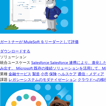
ガートナーが MuleSoft をリーダーとして評価
ダウンロードする
ソリューション
統合ユースケース
Salesforce
Salesforce 連携により、
み出す。
Microsoft
既存の接続ソリューションを活用して、Mic
業種
金融サービス
製造
小売
保険
ヘルスケア
通信・メディア
課題
レガシーシステムのモダナイゼーション
クラウドへの移