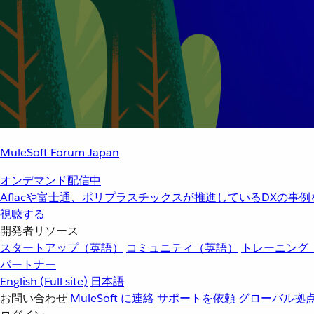
MuleSoft Forum Japan
オンデマンド配信中
Aflacや富士通、ポリプラスチックスが推進しているDXの事
視聴する
開発者リソース
スタートアップ（英語）
コミュニティ（英語）
トレーニング
パートナー
English
(Full site)
日本語
お問い合わせ
MuleSoft に連絡
サポートを依頼
グローバル拠