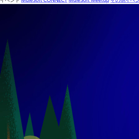
イベント
MuleSoft CONNECT
MuleSoft Meetup
その他イベ