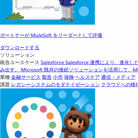
ガートナーが MuleSoft をリーダーとして評価
ダウンロードする
ソリューション
統合ユースケース
Salesforce
Salesforce 連携により、
み出す。
Microsoft
既存の接続ソリューションを活用して、Mic
業種
金融サービス
製造
小売
保険
ヘルスケア
通信・メディア
課題
レガシーシステムのモダナイゼーション
クラウドへの移