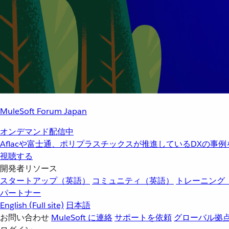
MuleSoft Forum Japan
オンデマンド配信中
Aflacや富士通、ポリプラスチックスが推進しているDXの事
視聴する
開発者リソース
スタートアップ（英語）
コミュニティ（英語）
トレーニング
パートナー
English
(Full site)
日本語
お問い合わせ
MuleSoft に連絡
サポートを依頼
グローバル拠