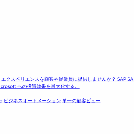
進化したエクスペリエンスを顧客や従業員に提供しませんか？
SAP
S
rosoft への投資効果を最大化する。
行
ビジネスオートメーション
単一の顧客ビュー