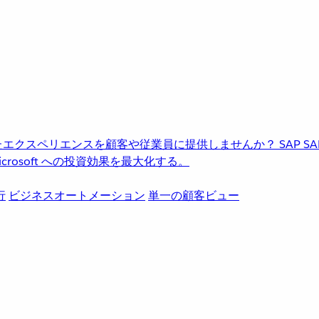
進化したエクスペリエンスを顧客や従業員に提供しませんか？
SAP
S
rosoft への投資効果を最大化する。
行
ビジネスオートメーション
単一の顧客ビュー