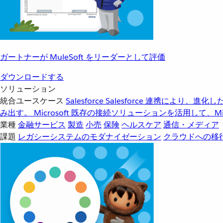
ガートナーが MuleSoft をリーダーとして評価
ダウンロードする
ソリューション
統合ユースケース
Salesforce
Salesforce 連携により、
み出す。
Microsoft
既存の接続ソリューションを活用して、Mic
業種
金融サービス
製造
小売
保険
ヘルスケア
通信・メディア
課題
レガシーシステムのモダナイゼーション
クラウドへの移