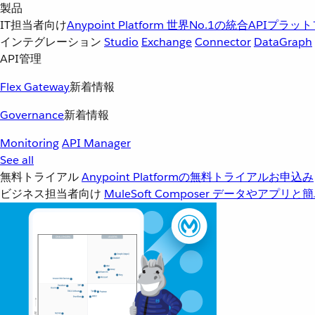
製品
IT担当者向け
Anypoint Platform
世界No.1の統合APIプラッ
インテグレーション
Studio
Exchange
Connector
DataGraph
API管理
Flex Gateway
新着情報
Governance
新着情報
Monitoring
API Manager
See all
無料トライアル
Anypoint Platformの無料トライアルお申込み
ビジネス担当者向け
MuleSoft Composer
データやアプリと簡