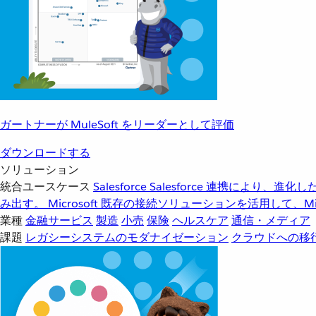
ガートナーが MuleSoft をリーダーとして評価
ダウンロードする
ソリューション
統合ユースケース
Salesforce
Salesforce 連携により、
み出す。
Microsoft
既存の接続ソリューションを活用して、Mic
業種
金融サービス
製造
小売
保険
ヘルスケア
通信・メディア
課題
レガシーシステムのモダナイゼーション
クラウドへの移