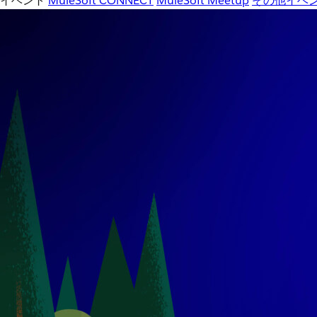
イベント
MuleSoft CONNECT
MuleSoft Meetup
その他イベ