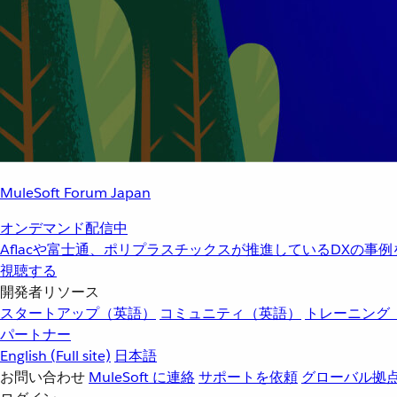
MuleSoft Forum Japan
オンデマンド配信中
Aflacや富士通、ポリプラスチックスが推進しているDXの事
視聴する
開発者リソース
スタートアップ（英語）
コミュニティ（英語）
トレーニング
パートナー
English
(Full site)
日本語
お問い合わせ
MuleSoft に連絡
サポートを依頼
グローバル拠