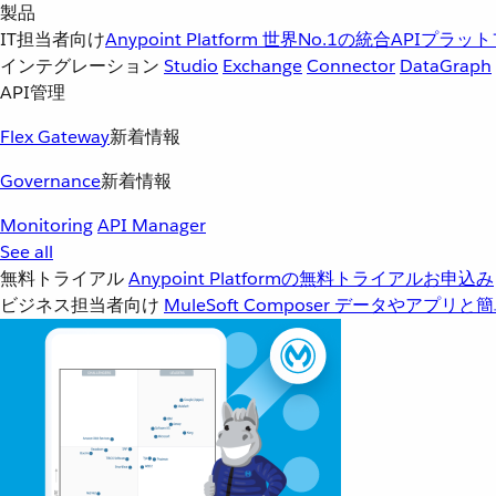
製品
IT担当者向け
Anypoint Platform
世界No.1の統合APIプラッ
インテグレーション
Studio
Exchange
Connector
DataGraph
API管理
Flex Gateway
新着情報
Governance
新着情報
Monitoring
API Manager
See all
無料トライアル
Anypoint Platformの無料トライアルお申込み
ビジネス担当者向け
MuleSoft Composer
データやアプリと簡