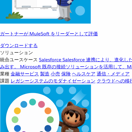
ガートナーが MuleSoft をリーダーとして評価
ダウンロードする
ソリューション
統合ユースケース
Salesforce
Salesforce 連携により、
み出す。
Microsoft
既存の接続ソリューションを活用して、Mic
業種
金融サービス
製造
小売
保険
ヘルスケア
通信・メディア
課題
レガシーシステムのモダナイゼーション
クラウドへの移