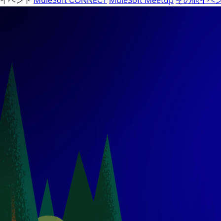
イベント
MuleSoft CONNECT
MuleSoft Meetup
その他イベ