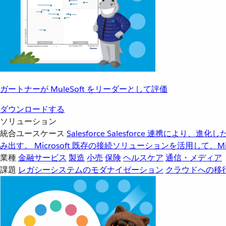
ガートナーが MuleSoft をリーダーとして評価
ダウンロードする
ソリューション
統合ユースケース
Salesforce
Salesforce 連携により、
み出す。
Microsoft
既存の接続ソリューションを活用して、Mic
業種
金融サービス
製造
小売
保険
ヘルスケア
通信・メディア
課題
レガシーシステムのモダナイゼーション
クラウドへの移