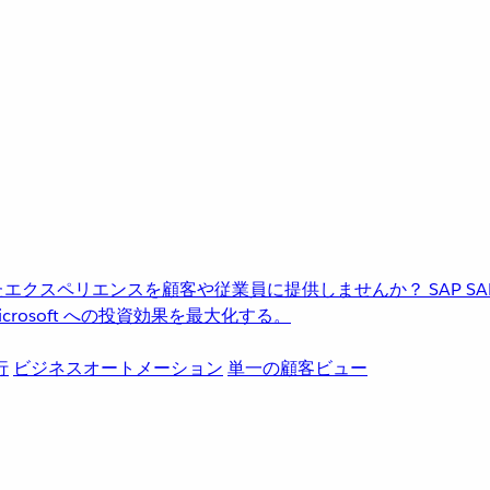
進化したエクスペリエンスを顧客や従業員に提供しませんか？
SAP
S
rosoft への投資効果を最大化する。
行
ビジネスオートメーション
単一の顧客ビュー