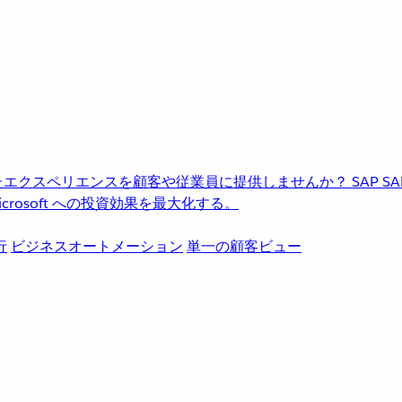
進化したエクスペリエンスを顧客や従業員に提供しませんか？
SAP
S
rosoft への投資効果を最大化する。
行
ビジネスオートメーション
単一の顧客ビュー