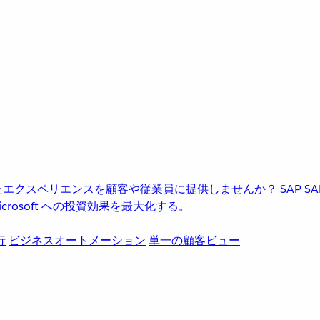
進化したエクスペリエンスを顧客や従業員に提供しませんか？
SAP
S
rosoft への投資効果を最大化する。
行
ビジネスオートメーション
単一の顧客ビュー