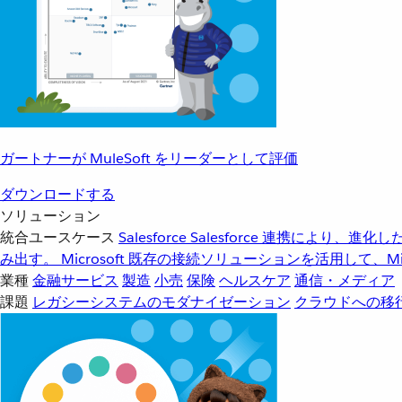
ガートナーが MuleSoft をリーダーとして評価
ダウンロードする
ソリューション
統合ユースケース
Salesforce
Salesforce 連携により、
み出す。
Microsoft
既存の接続ソリューションを活用して、Mic
業種
金融サービス
製造
小売
保険
ヘルスケア
通信・メディア
課題
レガシーシステムのモダナイゼーション
クラウドへの移