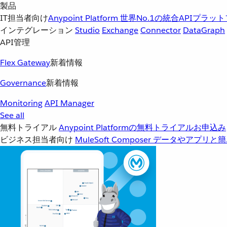
製品
IT担当者向け
Anypoint Platform
世界No.1の統合APIプラッ
インテグレーション
Studio
Exchange
Connector
DataGraph
API管理
Flex Gateway
新着情報
Governance
新着情報
Monitoring
API Manager
See all
無料トライアル
Anypoint Platformの無料トライアルお申込み
ビジネス担当者向け
MuleSoft Composer
データやアプリと簡