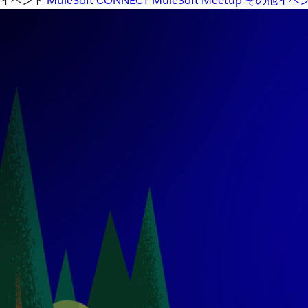
イベント
MuleSoft CONNECT
MuleSoft Meetup
その他イベ