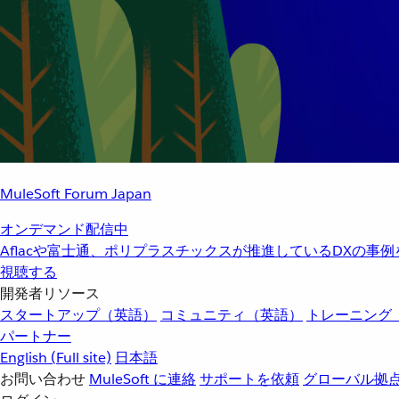
MuleSoft Forum Japan
オンデマンド配信中
Aflacや富士通、ポリプラスチックスが推進しているDXの事
視聴する
開発者リソース
スタートアップ（英語）
コミュニティ（英語）
トレーニング
パートナー
English
(Full site)
日本語
お問い合わせ
MuleSoft に連絡
サポートを依頼
グローバル拠