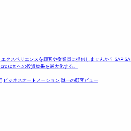
進化したエクスペリエンスを顧客や従業員に提供しませんか？
SAP
S
rosoft への投資効果を最大化する。
行
ビジネスオートメーション
単一の顧客ビュー