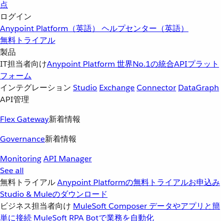
点
ログイン
Anypoint Platform（英語）
ヘルプセンター（英語）
無料トライアル
製品
IT担当者向け
Anypoint Platform
世界No.1の統合APIプラット
フォーム
インテグレーション
Studio
Exchange
Connector
DataGraph
API管理
Flex Gateway
新着情報
Governance
新着情報
Monitoring
API Manager
See all
無料トライアル
Anypoint Platformの無料トライアルお申込み
Studio & Muleのダウンロード
ビジネス担当者向け
MuleSoft Composer
データやアプリと簡
単に接続
MuleSoft RPA
Botで業務を自動化