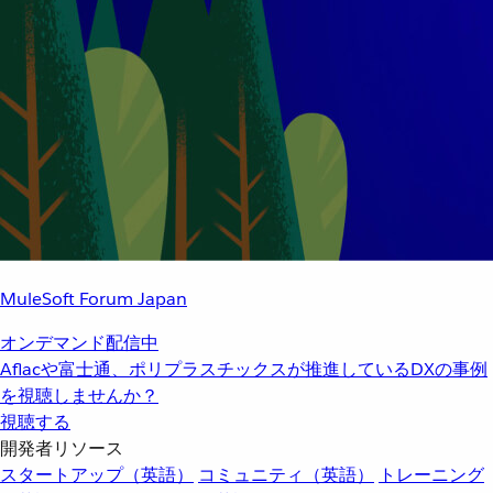
MuleSoft Forum Japan
オンデマンド配信中
Aflacや富士通、ポリプラスチックスが推進しているDXの事例
を視聴しませんか？
視聴する
開発者リソース
スタートアップ（英語）
コミュニティ（英語）
トレーニング