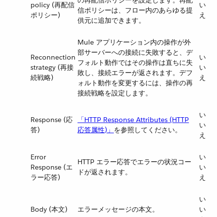
の再配信ポリシーを設定します。再配
policy (再配信
い
信ポリシーは、フロー内のあらゆる提
ポリシー)
え
供元に追加できます。
Mule アプリケーション内の操作が外
部サーバーへの接続に失敗すると、デ
Reconnection
い
フォルト動作ではその操作は直ちに失
strategy (再接
い
敗し、接続エラーが返されます。デフ
続戦略)
え
ォルト動作を変更するには、操作の再
接続戦略を設定します。
い
Response (応
「HTTP Response Attributes (HTTP
い
答)
応答属性)」
​を参照してください。
え
Error
い
HTTP エラー応答でエラーの状況コー
Response (エ
い
ドが返されます。
ラー応答)
え
い
Body (本文)
エラーメッセージの本文。
い