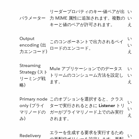
リーダープロパティのキー-値ペアが出
い
パラメーター
力 MIME 属性に追加されます。複数の
い
キーと値のペアが許可されます。
え
Output
い
このコンポーネントで出力されるペイ
encoding (出
い
ロードのエンコード。
力エンコード)
え
Streaming
Mule アプリケーションでのデータス
い
Strategy (スト
トリームのコンシューム方法を設定し
い
リーミング戦
ます。
え
略)
Primary node
このオプションを選択すると、クラス
い
only (プライ
ターで実行されるときに ​
Listener
​ トリ
い
マリノードの
ガーがプライマリノード上でのみ実行
え
み)
されます。
エラーを生成する要求を実行するため
Redelivery
い