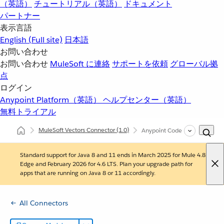
（英語）
チュートリアル（英語）
ドキュメント
パートナー
表示言語
English
(Full site)
日本語
お問い合わせ
お問い合わせ
MuleSoft に連絡
サポートを依頼
グローバル拠
点
ログイン
Anypoint Platform（英語）
ヘルプセンター（英語）
無料トライアル
MuleSoft Vectors Connector
(1.0)
Anypoint Code Builder を使用
Standard support for Java 8 and 11 ends in March 2025 for Mule 4.8
Edge and February 2026 for 4.6 LTS. Plan your upgrade path for
apps that are running on Java 8 or 11 accordingly.
All Connectors