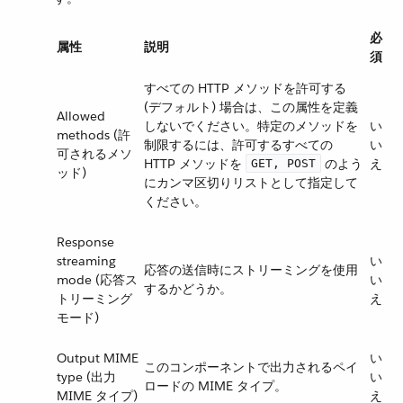
必
属性
説明
須
すべての HTTP メソッドを許可する
(デフォルト) 場合は、この属性を定義
Allowed
しないでください。特定のメソッドを
い
methods (許
制限するには、許可するすべての
い
可されるメソ
HTTP メソッドを ​
​ のよう
え
GET, POST
ッド)
にカンマ区切りリストとして指定して
ください。
Response
streaming
い
応答の送信時にストリーミングを使用
mode (応答ス
い
するかどうか。
トリーミング
え
モード)
Output MIME
い
このコンポーネントで出力されるペイ
type (出力
い
ロードの MIME タイプ。
MIME タイプ)
え