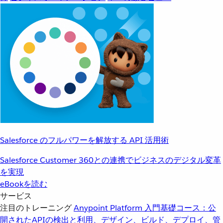
Salesforce のフルパワーを解放する API 活用術
Salesforce Customer 360との連携でビジネスのデジタル変革
を実現
eBookを読む
サービス
注目のトレーニング
Anypoint Platform 入門
基礎コース：公
開されたAPIの検出と利用、デザイン、ビルド、デプロイ、管