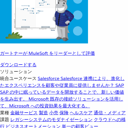
ガートナーが MuleSoft をリーダーとして評価
ダウンロードする
ソリューション
統合ユースケース
Salesforce
Salesforce 連携により、進化し
たエクスペリエンスを顧客や従業員に提供しませんか？
SAP
SAP の中に眠っているデータを開放することで、新しい価値
を生み出す。
Microsoft
既存の接続ソリューションを活用し
て、Microsoft への投資効果を最大化する。
業種
金融サービス
製造
小売
保険
ヘルスケア
通信・メディア
課題
レガシーシステムのモダナイゼーション
クラウドへの移
行
ビジネスオートメーション
単一の顧客ビュー