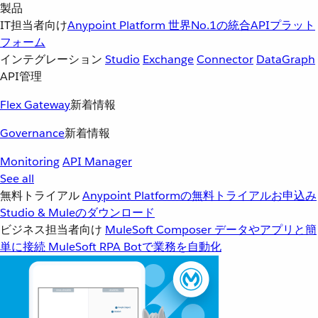
製品
IT担当者向け
Anypoint Platform
世界No.1の統合APIプラット
フォーム
インテグレーション
Studio
Exchange
Connector
DataGraph
API管理
Flex Gateway
新着情報
Governance
新着情報
Monitoring
API Manager
See all
無料トライアル
Anypoint Platformの無料トライアルお申込み
Studio & Muleのダウンロード
ビジネス担当者向け
MuleSoft Composer
データやアプリと簡
単に接続
MuleSoft RPA
Botで業務を自動化