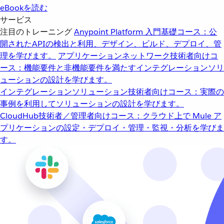
eBookを読む
サービス
注目のトレーニング
Anypoint Platform 入門
基礎コース：公
開されたAPIの検出と利用、デザイン、ビルド、デプロイ、管
理を学びます。
アプリケーションネットワーク
技術者向けコ
ース：機能要件と非機能要件を満たすインテグレーションソリ
ューションの設計を学びます。
インテグレーションソリューション
技術者向けコース：実際の
事例を利用してソリューションの設計を学びます。
CloudHub
技術者／管理者向けコース：クラウド上で Mule ア
プリケーションの設定・デプロイ・管理・監視・分析を学びま
す。