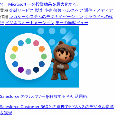
て、Microsoft への投資効果を最大化する。
業種
金融サービス
製造
小売
保険
ヘルスケア
通信・メディア
課題
レガシーシステムのモダナイゼーション
クラウドへの移
行
ビジネスオートメーション
単一の顧客ビュー
Salesforce のフルパワーを解放する API 活用術
Salesforce Customer 360との連携でビジネスのデジタル変革
を実現