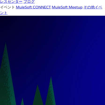
レスセンター
ブログ
イベント
MuleSoft CONNECT
MuleSoft Meetup
その他イベ
ント