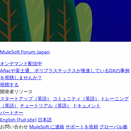
MuleSoft Forum Japan
オンデマンド配信中
Aflacや富士通、ポリプラスチックスが推進しているDXの事例
を視聴しませんか？
視聴する
開発者リソース
スタートアップ（英語）
コミュニティ（英語）
トレーニング
（英語）
チュートリアル（英語）
ドキュメント
パートナー
English
(Full site)
日本語
お問い合わせ
MuleSoft に連絡
サポートを依頼
グローバル拠