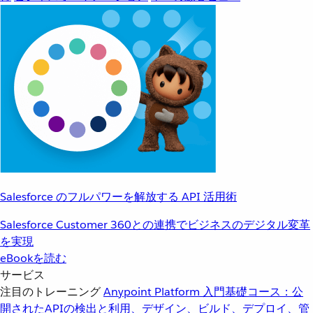
Salesforce のフルパワーを解放する API 活用術
Salesforce Customer 360との連携でビジネスのデジタル変革
を実現
eBookを読む
サービス
注目のトレーニング
Anypoint Platform 入門
基礎コース：公
開されたAPIの検出と利用、デザイン、ビルド、デプロイ、管