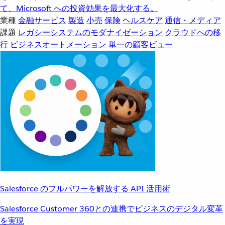
て、Microsoft への投資効果を最大化する。
業種
金融サービス
製造
小売
保険
ヘルスケア
通信・メディア
課題
レガシーシステムのモダナイゼーション
クラウドへの移
行
ビジネスオートメーション
単一の顧客ビュー
Salesforce のフルパワーを解放する API 活用術
Salesforce Customer 360との連携でビジネスのデジタル変革
を実現