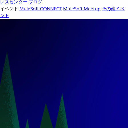
レスセンター
ブログ
イベント
MuleSoft CONNECT
MuleSoft Meetup
その他イベ
ント