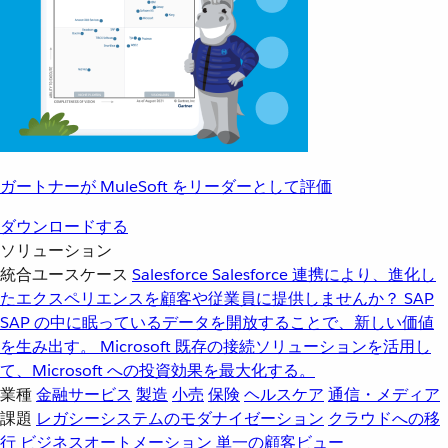
ガートナーが MuleSoft をリーダーとして評価
ダウンロードする
ソリューション
統合ユースケース
Salesforce
Salesforce 連携により、進化し
たエクスペリエンスを顧客や従業員に提供しませんか？
SAP
SAP の中に眠っているデータを開放することで、新しい価値
を生み出す。
Microsoft
既存の接続ソリューションを活用し
て、Microsoft への投資効果を最大化する。
業種
金融サービス
製造
小売
保険
ヘルスケア
通信・メディア
課題
レガシーシステムのモダナイゼーション
クラウドへの移
行
ビジネスオートメーション
単一の顧客ビュー