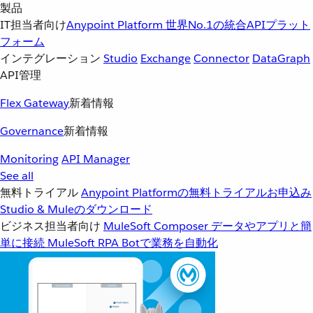
製品
IT担当者向け
Anypoint Platform
世界No.1の統合APIプラット
フォーム
インテグレーション
Studio
Exchange
Connector
DataGraph
API管理
Flex Gateway
新着情報
Governance
新着情報
Monitoring
API Manager
See all
無料トライアル
Anypoint Platformの無料トライアルお申込み
Studio & Muleのダウンロード
ビジネス担当者向け
MuleSoft Composer
データやアプリと簡
単に接続
MuleSoft RPA
Botで業務を自動化