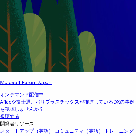
MuleSoft Forum Japan
オンデマンド配信中
Aflacや富士通、ポリプラスチックスが推進しているDXの事例
を視聴しませんか？
視聴する
開発者リソース
スタートアップ（英語）
コミュニティ（英語）
トレーニング