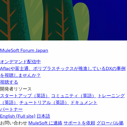
MuleSoft Forum Japan
オンデマンド配信中
Aflacや富士通、ポリプラスチックスが推進しているDXの事例
を視聴しませんか？
視聴する
開発者リソース
スタートアップ（英語）
コミュニティ（英語）
トレーニング
（英語）
チュートリアル（英語）
ドキュメント
パートナー
English
(Full site)
日本語
お問い合わせ
MuleSoft に連絡
サポートを依頼
グローバル拠