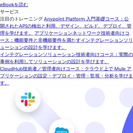
eBookを読む
サービス
注目のトレーニング
Anypoint Platform 入門
基礎コース：公
開されたAPIの検出と利用、デザイン、ビルド、デプロイ、管
理を学びます。
アプリケーションネットワーク
技術者向けコ
ース：機能要件と非機能要件を満たすインテグレーションソリ
ューションの設計を学びます。
インテグレーションソリューション
技術者向けコース：実際の
事例を利用してソリューションの設計を学びます。
CloudHub
技術者／管理者向けコース：クラウド上で Mule ア
プリケーションの設定・デプロイ・管理・監視・分析を学びま
す。