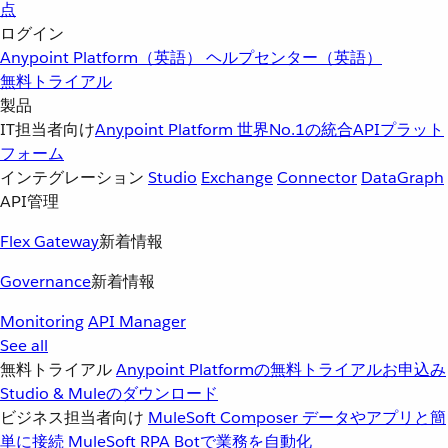
点
ログイン
Anypoint Platform（英語）
ヘルプセンター（英語）
無料トライアル
製品
IT担当者向け
Anypoint Platform
世界No.1の統合APIプラット
フォーム
インテグレーション
Studio
Exchange
Connector
DataGraph
API管理
Flex Gateway
新着情報
Governance
新着情報
Monitoring
API Manager
See all
無料トライアル
Anypoint Platformの無料トライアルお申込み
Studio & Muleのダウンロード
ビジネス担当者向け
MuleSoft Composer
データやアプリと簡
単に接続
MuleSoft RPA
Botで業務を自動化