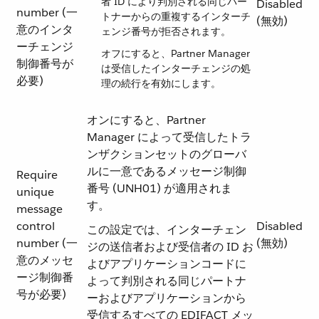
者 ID により判別される同じパー
Disabled
number (一
トナーからの重複するインターチ
(無効)
意のインタ
ェンジ番号が拒否されます。
ーチェンジ
オフにすると、Partner Manager
制御番号が
は受信したインターチェンジの処
必要)
理の続行を有効にします。
オンにすると、Partner
Manager によって受信したトラ
ンザクションセットのグローバ
ルに一意であるメッセージ制御
Require
番号 (UNH01) が適用されま
unique
す。
message
control
Disabled
この設定では、インターチェン
number (一
(無効)
ジの送信者および受信者の ID お
意のメッセ
よびアプリケーションコードに
ージ制御番
よって判別される同じパートナ
号が必要)
ーおよびアプリケーションから
受信するすべての EDIFACT メッ