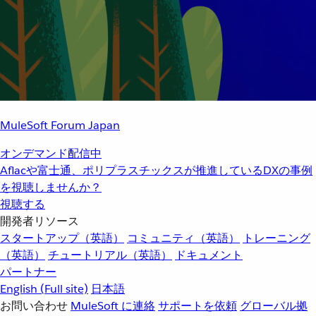
MuleSoft Forum Japan
オンデマンド配信中
Aflacや富士通、ポリプラスチックスが推進しているDXの事例
を視聴しませんか？
視聴する
開発者リソース
スタートアップ（英語）
コミュニティ（英語）
トレーニング
（英語）
チュートリアル（英語）
ドキュメント
パートナー
English
(Full site)
日本語
お問い合わせ
MuleSoft に連絡
サポートを依頼
グローバル拠