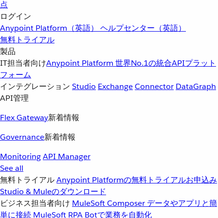
点
ログイン
Anypoint Platform（英語）
ヘルプセンター（英語）
無料トライアル
製品
IT担当者向け
Anypoint Platform
世界No.1の統合APIプラット
フォーム
インテグレーション
Studio
Exchange
Connector
DataGraph
API管理
Flex Gateway
新着情報
Governance
新着情報
Monitoring
API Manager
See all
無料トライアル
Anypoint Platformの無料トライアルお申込み
Studio & Muleのダウンロード
ビジネス担当者向け
MuleSoft Composer
データやアプリと簡
単に接続
MuleSoft RPA
Botで業務を自動化