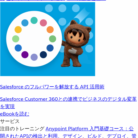
Salesforce のフルパワーを解放する API 活用術
Salesforce Customer 360との連携でビジネスのデジタル変革
を実現
eBookを読む
サービス
注目のトレーニング
Anypoint Platform 入門
基礎コース：公
開されたAPIの検出と利用、デザイン、ビルド、デプロイ、管