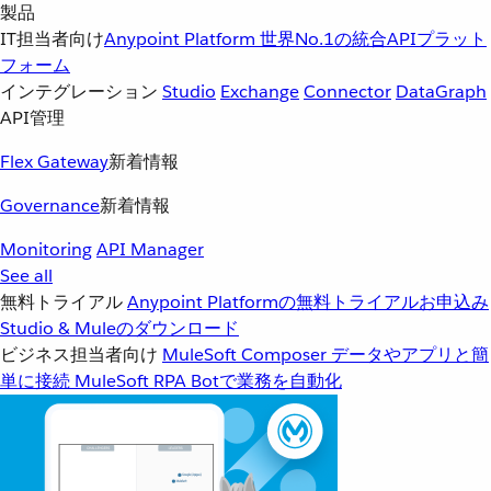
製品
IT担当者向け
Anypoint Platform
世界No.1の統合APIプラット
フォーム
インテグレーション
Studio
Exchange
Connector
DataGraph
API管理
Flex Gateway
新着情報
Governance
新着情報
Monitoring
API Manager
See all
無料トライアル
Anypoint Platformの無料トライアルお申込み
Studio & Muleのダウンロード
ビジネス担当者向け
MuleSoft Composer
データやアプリと簡
単に接続
MuleSoft RPA
Botで業務を自動化