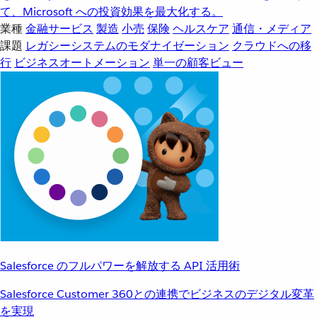
て、Microsoft への投資効果を最大化する。
業種
金融サービス
製造
小売
保険
ヘルスケア
通信・メディア
課題
レガシーシステムのモダナイゼーション
クラウドへの移
行
ビジネスオートメーション
単一の顧客ビュー
Salesforce のフルパワーを解放する API 活用術
Salesforce Customer 360との連携でビジネスのデジタル変革
を実現