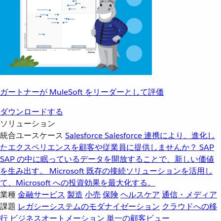
ガートナーが MuleSoft をリーダーとして評価
ダウンロードする
ソリューション
統合ユースケース
Salesforce
Salesforce 連携により、進化し
たエクスペリエンスを顧客や従業員に提供しませんか？
SAP
SAP の中に眠っているデータを開放することで、新しい価値
を生み出す。
Microsoft
既存の接続ソリューションを活用し
て、Microsoft への投資効果を最大化する。
業種
金融サービス
製造
小売
保険
ヘルスケア
通信・メディア
課題
レガシーシステムのモダナイゼーション
クラウドへの移
行
ビジネスオートメーション
単一の顧客ビュー