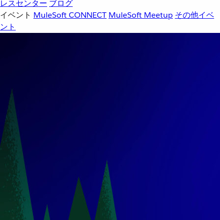
レスセンター
ブログ
イベント
MuleSoft CONNECT
MuleSoft Meetup
その他イベ
ント