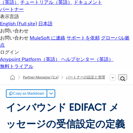
（英語）
チュートリアル（英語）
ドキュメント
パートナー
表示言語
English
(Full site)
日本語
お問い合わせ
お問い合わせ
MuleSoft に連絡
サポートを依頼
グローバル拠
点
ログイン
Anypoint Platform（英語）
ヘルプセンター（英語）
無料トライアル
Partner Manager
(2.x)
パートナーの設定と管理
インバウンド
Copy as Markdown
インバウンド EDIFACT メ
ッセージの受信設定の定義