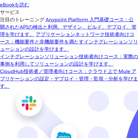
eBookを読む
サービス
注目のトレーニング
Anypoint Platform 入門
基礎コース：公
開されたAPIの検出と利用、デザイン、ビルド、デプロイ、管
理を学びます。
アプリケーションネットワーク
技術者向けコ
ース：機能要件と非機能要件を満たすインテグレーションソリ
ューションの設計を学びます。
インテグレーションソリューション
技術者向けコース：実際の
事例を利用してソリューションの設計を学びます。
CloudHub
技術者／管理者向けコース：クラウド上で Mule ア
プリケーションの設定・デプロイ・管理・監視・分析を学びま
す。