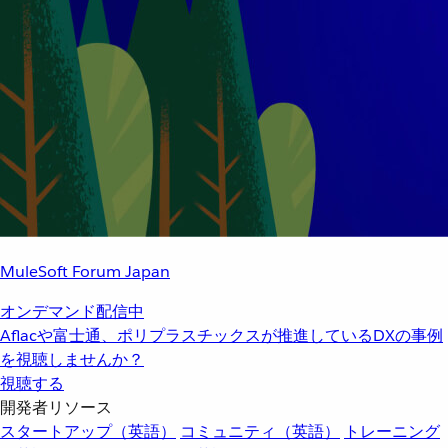
MuleSoft Forum Japan
オンデマンド配信中
Aflacや富士通、ポリプラスチックスが推進しているDXの事例
を視聴しませんか？
視聴する
開発者リソース
スタートアップ（英語）
コミュニティ（英語）
トレーニング