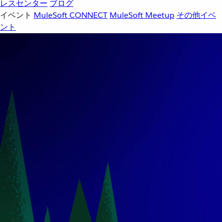
レスセンター
ブログ
イベント
MuleSoft CONNECT
MuleSoft Meetup
その他イベ
ント