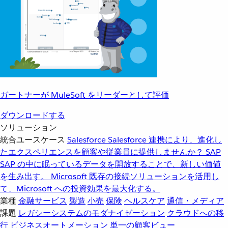
ガートナーが MuleSoft をリーダーとして評価
ダウンロードする
ソリューション
統合ユースケース
Salesforce
Salesforce 連携により、進化し
たエクスペリエンスを顧客や従業員に提供しませんか？
SAP
SAP の中に眠っているデータを開放することで、新しい価値
を生み出す。
Microsoft
既存の接続ソリューションを活用し
て、Microsoft への投資効果を最大化する。
業種
金融サービス
製造
小売
保険
ヘルスケア
通信・メディア
課題
レガシーシステムのモダナイゼーション
クラウドへの移
行
ビジネスオートメーション
単一の顧客ビュー