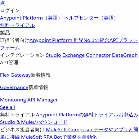
点
ログイン
Anypoint Platform（英語）
ヘルプセンター（英語）
無料トライアル
製品
IT担当者向け
Anypoint Platform
世界No.1の統合APIプラット
フォーム
インテグレーション
Studio
Exchange
Connector
DataGraph
API管理
Flex Gateway
新着情報
Governance
新着情報
Monitoring
API Manager
See all
無料トライアル
Anypoint Platformの無料トライアルお申込み
Studio & Muleのダウンロード
ビジネス担当者向け
MuleSoft Composer
データやアプリと簡
単に接続
MuleSoft RPA
Botで業務を自動化