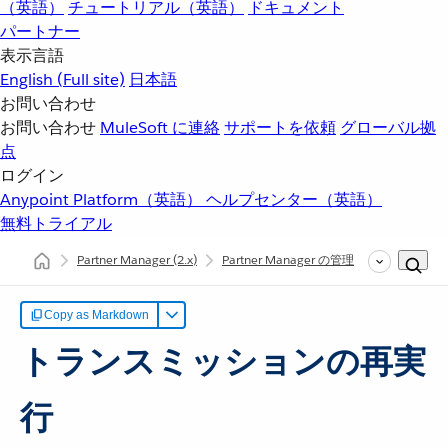
（英語）
チュートリアル（英語）
ドキュメント
パートナー
表示言語
English
(Full site)
日本語
お問い合わせ
お問い合わせ
MuleSoft に連絡
サポートを依頼
グローバル拠
点
ログイン
Anypoint Platform（英語）
ヘルプセンター（英語）
無料トライアル
Partner Manager
(2.x)
Partner Manager の管理
トランスミ
Copy as Markdown
トランスミッションの再実
行