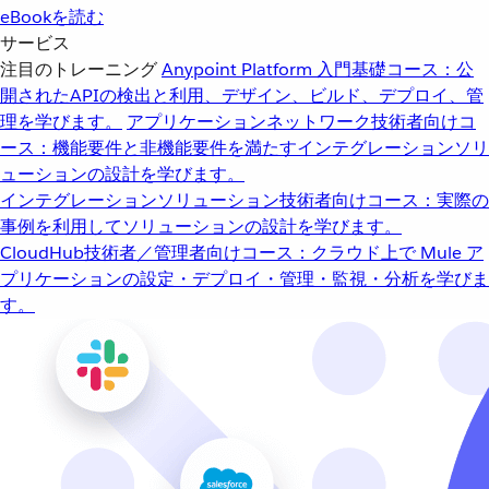
eBookを読む
サービス
注目のトレーニング
Anypoint Platform 入門
基礎コース：公
開されたAPIの検出と利用、デザイン、ビルド、デプロイ、管
理を学びます。
アプリケーションネットワーク
技術者向けコ
ース：機能要件と非機能要件を満たすインテグレーションソリ
ューションの設計を学びます。
インテグレーションソリューション
技術者向けコース：実際の
事例を利用してソリューションの設計を学びます。
CloudHub
技術者／管理者向けコース：クラウド上で Mule ア
プリケーションの設定・デプロイ・管理・監視・分析を学びま
す。