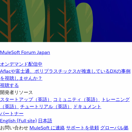
MuleSoft Forum Japan
オンデマンド配信中
Aflacや富士通、ポリプラスチックスが推進しているDXの事例
を視聴しませんか？
視聴する
開発者リソース
スタートアップ（英語）
コミュニティ（英語）
トレーニング
（英語）
チュートリアル（英語）
ドキュメント
パートナー
English
(Full site)
日本語
お問い合わせ
MuleSoft に連絡
サポートを依頼
グローバル拠