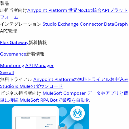
製品
IT担当者向け
Anypoint Platform
世界No.1の統合APIプラット
フォーム
インテグレーション
Studio
Exchange
Connector
DataGraph
API管理
Flex Gateway
新着情報
Governance
新着情報
Monitoring
API Manager
See all
無料トライアル
Anypoint Platformの無料トライアルお申込み
Studio & Muleのダウンロード
ビジネス担当者向け
MuleSoft Composer
データやアプリと簡
単に接続
MuleSoft RPA
Botで業務を自動化