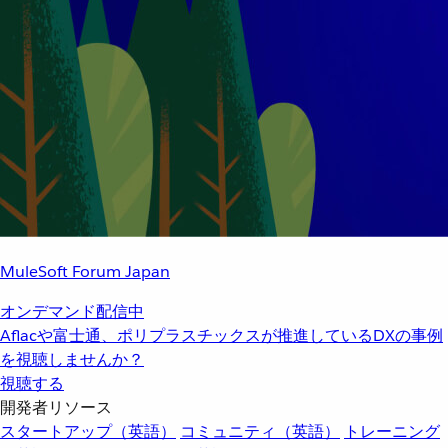
MuleSoft Forum Japan
オンデマンド配信中
Aflacや富士通、ポリプラスチックスが推進しているDXの事例
を視聴しませんか？
視聴する
開発者リソース
スタートアップ（英語）
コミュニティ（英語）
トレーニング