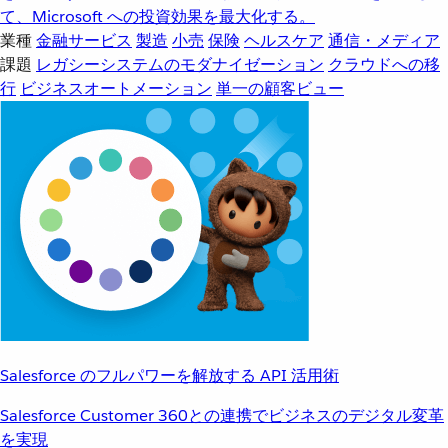
て、Microsoft への投資効果を最大化する。
業種
金融サービス
製造
小売
保険
ヘルスケア
通信・メディア
課題
レガシーシステムのモダナイゼーション
クラウドへの移
行
ビジネスオートメーション
単一の顧客ビュー
Salesforce のフルパワーを解放する API 活用術
Salesforce Customer 360との連携でビジネスのデジタル変革
を実現