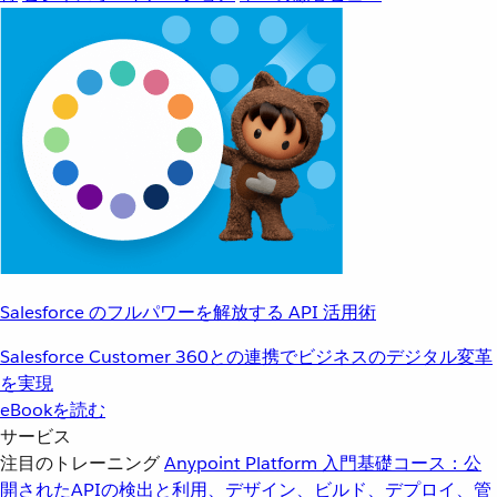
Salesforce のフルパワーを解放する API 活用術
Salesforce Customer 360との連携でビジネスのデジタル変革
を実現
eBookを読む
サービス
注目のトレーニング
Anypoint Platform 入門
基礎コース：公
開されたAPIの検出と利用、デザイン、ビルド、デプロイ、管