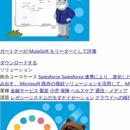
ガートナーが MuleSoft をリーダーとして評価
ダウンロードする
ソリューション
統合ユースケース
Salesforce
Salesforce 連携により、
み出す。
Microsoft
既存の接続ソリューションを活用して、Mic
業種
金融サービス
製造
小売
保険
ヘルスケア
通信・メディア
課題
レガシーシステムのモダナイゼーション
クラウドへの移