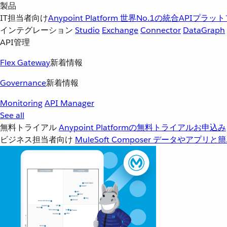
製品
IT担当者向け
Anypoint Platform
世界No.1の統合APIプラッ
インテグレーション
Studio
Exchange
Connector
DataGraph
API管理
Flex Gateway
新着情報
Governance
新着情報
Monitoring
API Manager
See all
無料トライアル
Anypoint Platformの無料トライアルお申込み
ビジネス担当者向け
MuleSoft Composer
データやアプリと簡