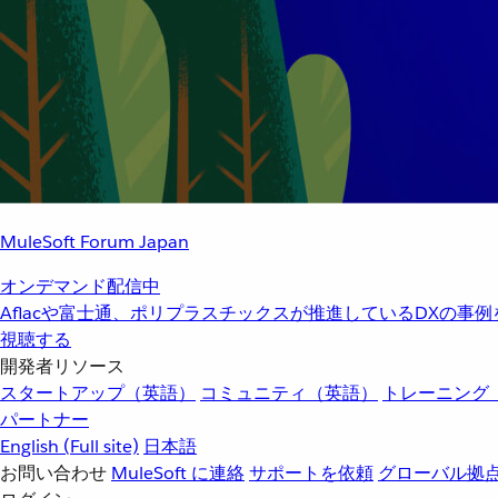
MuleSoft Forum Japan
オンデマンド配信中
Aflacや富士通、ポリプラスチックスが推進しているDXの事
視聴する
開発者リソース
スタートアップ（英語）
コミュニティ（英語）
トレーニング
パートナー
English
(Full site)
日本語
お問い合わせ
MuleSoft に連絡
サポートを依頼
グローバル拠