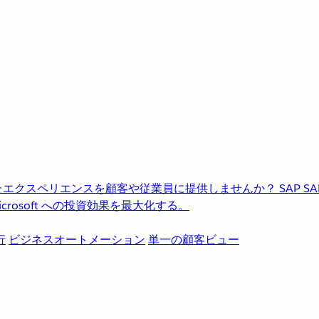
進化したエクスペリエンスを顧客や従業員に提供しませんか？
SAP
S
rosoft への投資効果を最大化する。
行
ビジネスオートメーション
単一の顧客ビュー