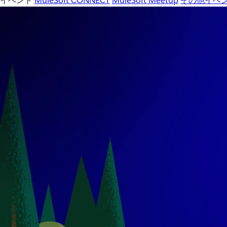
イベント
MuleSoft CONNECT
MuleSoft Meetup
その他イベ