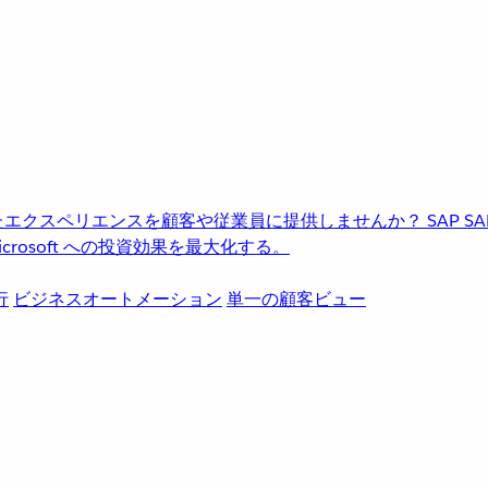
進化したエクスペリエンスを顧客や従業員に提供しませんか？
SAP
S
rosoft への投資効果を最大化する。
行
ビジネスオートメーション
単一の顧客ビュー