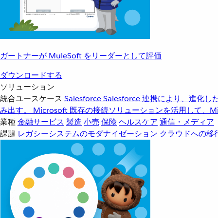
ガートナーが MuleSoft をリーダーとして評価
ダウンロードする
ソリューション
統合ユースケース
Salesforce
Salesforce 連携により、
み出す。
Microsoft
既存の接続ソリューションを活用して、Mic
業種
金融サービス
製造
小売
保険
ヘルスケア
通信・メディア
課題
レガシーシステムのモダナイゼーション
クラウドへの移