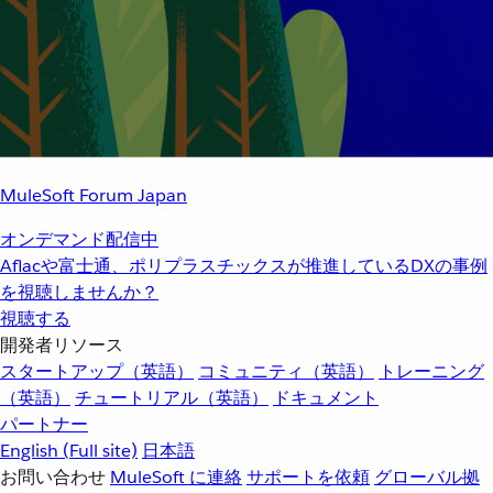
MuleSoft Forum Japan
オンデマンド配信中
Aflacや富士通、ポリプラスチックスが推進しているDXの事例
を視聴しませんか？
視聴する
開発者リソース
スタートアップ（英語）
コミュニティ（英語）
トレーニング
（英語）
チュートリアル（英語）
ドキュメント
パートナー
English
(Full site)
日本語
お問い合わせ
MuleSoft に連絡
サポートを依頼
グローバル拠