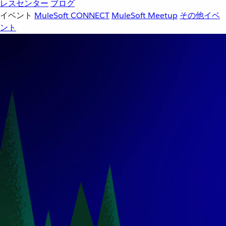
レスセンター
ブログ
イベント
MuleSoft CONNECT
MuleSoft Meetup
その他イベ
ント