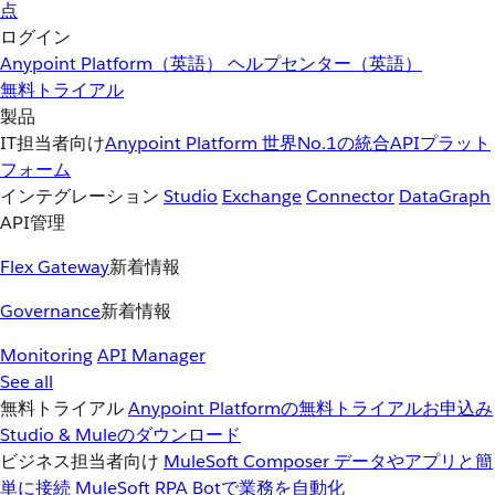
点
ログイン
Anypoint Platform（英語）
ヘルプセンター（英語）
無料トライアル
製品
IT担当者向け
Anypoint Platform
世界No.1の統合APIプラット
フォーム
インテグレーション
Studio
Exchange
Connector
DataGraph
API管理
Flex Gateway
新着情報
Governance
新着情報
Monitoring
API Manager
See all
無料トライアル
Anypoint Platformの無料トライアルお申込み
Studio & Muleのダウンロード
ビジネス担当者向け
MuleSoft Composer
データやアプリと簡
単に接続
MuleSoft RPA
Botで業務を自動化