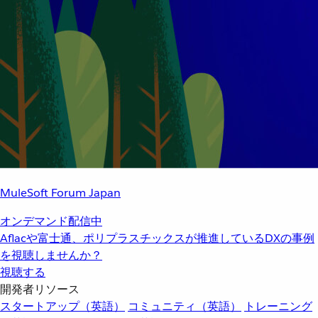
MuleSoft Forum Japan
オンデマンド配信中
Aflacや富士通、ポリプラスチックスが推進しているDXの事例
を視聴しませんか？
視聴する
開発者リソース
スタートアップ（英語）
コミュニティ（英語）
トレーニング