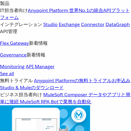
製品
IT担当者向け
Anypoint Platform
世界No.1の統合APIプラット
フォーム
インテグレーション
Studio
Exchange
Connector
DataGraph
API管理
Flex Gateway
新着情報
Governance
新着情報
Monitoring
API Manager
See all
無料トライアル
Anypoint Platformの無料トライアルお申込み
Studio & Muleのダウンロード
ビジネス担当者向け
MuleSoft Composer
データやアプリと簡
単に接続
MuleSoft RPA
Botで業務を自動化