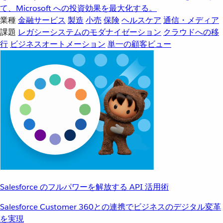
て、Microsoft への投資効果を最大化する。
業種
金融サービス
製造
小売
保険
ヘルスケア
通信・メディア
課題
レガシーシステムのモダナイゼーション
クラウドへの移
行
ビジネスオートメーション
単一の顧客ビュー
Salesforce のフルパワーを解放する API 活用術
Salesforce Customer 360との連携でビジネスのデジタル変革
を実現