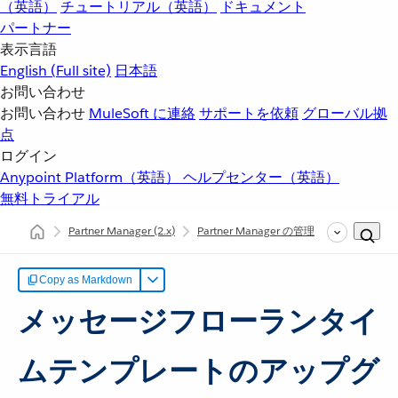
（英語）
チュートリアル（英語）
ドキュメント
パートナー
表示言語
English
(Full site)
日本語
お問い合わせ
お問い合わせ
MuleSoft に連絡
サポートを依頼
グローバル拠
点
ログイン
Anypoint Platform（英語）
ヘルプセンター（英語）
無料トライアル
Partner Manager
(2.x)
Partner Manager の管理
メッセージ
Copy as Markdown
メッセージフローランタイ
ムテンプレートのアップグ