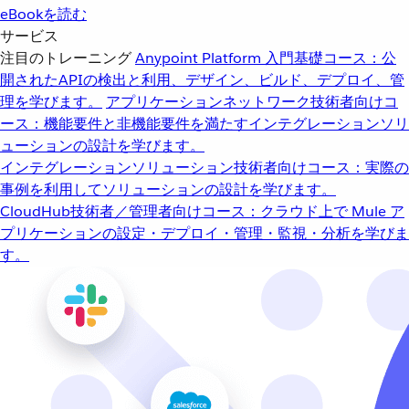
eBookを読む
サービス
注目のトレーニング
Anypoint Platform 入門
基礎コース：公
開されたAPIの検出と利用、デザイン、ビルド、デプロイ、管
理を学びます。
アプリケーションネットワーク
技術者向けコ
ース：機能要件と非機能要件を満たすインテグレーションソリ
ューションの設計を学びます。
インテグレーションソリューション
技術者向けコース：実際の
事例を利用してソリューションの設計を学びます。
CloudHub
技術者／管理者向けコース：クラウド上で Mule ア
プリケーションの設定・デプロイ・管理・監視・分析を学びま
す。