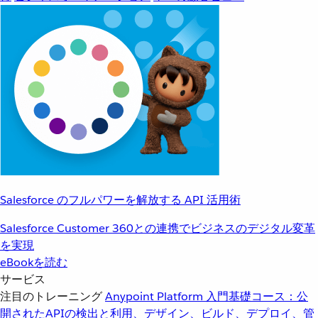
Salesforce のフルパワーを解放する API 活用術
Salesforce Customer 360との連携でビジネスのデジタル変革
を実現
eBookを読む
サービス
注目のトレーニング
Anypoint Platform 入門
基礎コース：公
開されたAPIの検出と利用、デザイン、ビルド、デプロイ、管