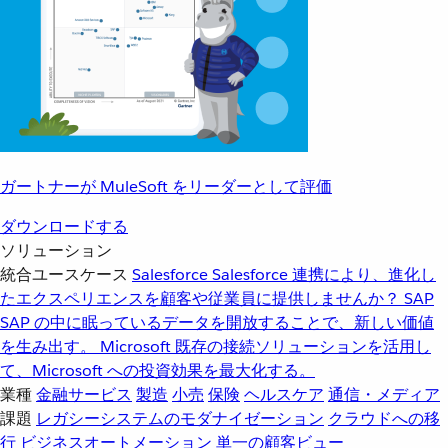
ガートナーが MuleSoft をリーダーとして評価
ダウンロードする
ソリューション
統合ユースケース
Salesforce
Salesforce 連携により、進化し
たエクスペリエンスを顧客や従業員に提供しませんか？
SAP
SAP の中に眠っているデータを開放することで、新しい価値
を生み出す。
Microsoft
既存の接続ソリューションを活用し
て、Microsoft への投資効果を最大化する。
業種
金融サービス
製造
小売
保険
ヘルスケア
通信・メディア
課題
レガシーシステムのモダナイゼーション
クラウドへの移
行
ビジネスオートメーション
単一の顧客ビュー