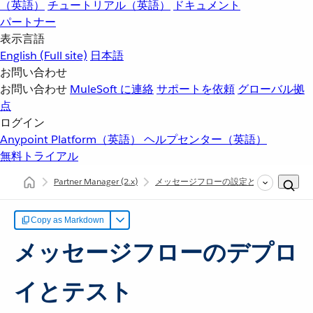
（英語）
チュートリアル（英語）
ドキュメント
パートナー
表示言語
English
(Full site)
日本語
お問い合わせ
お問い合わせ
MuleSoft に連絡
サポートを依頼
グローバル拠
点
ログイン
Anypoint Platform（英語）
ヘルプセンター（英語）
無料トライアル
Partner Manager
(2.x)
メッセージフローの設定と管理
メッ
Copy as Markdown
メッセージフローのデプロ
イとテスト