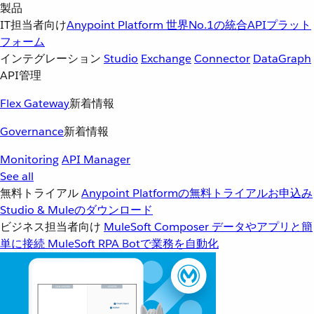
製品
IT担当者向け
Anypoint Platform
世界No.1の統合APIプラット
フォーム
インテグレーション
Studio
Exchange
Connector
DataGraph
API管理
Flex Gateway
新着情報
Governance
新着情報
Monitoring
API Manager
See all
無料トライアル
Anypoint Platformの無料トライアルお申込み
Studio & Muleのダウンロード
ビジネス担当者向け
MuleSoft Composer
データやアプリと簡
単に接続
MuleSoft RPA
Botで業務を自動化