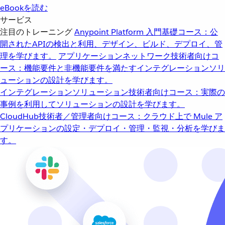
eBookを読む
サービス
注目のトレーニング
Anypoint Platform 入門
基礎コース：公
開されたAPIの検出と利用、デザイン、ビルド、デプロイ、管
理を学びます。
アプリケーションネットワーク
技術者向けコ
ース：機能要件と非機能要件を満たすインテグレーションソリ
ューションの設計を学びます。
インテグレーションソリューション
技術者向けコース：実際の
事例を利用してソリューションの設計を学びます。
CloudHub
技術者／管理者向けコース：クラウド上で Mule ア
プリケーションの設定・デプロイ・管理・監視・分析を学びま
す。