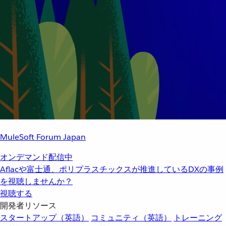
MuleSoft Forum Japan
オンデマンド配信中
Aflacや富士通、ポリプラスチックスが推進しているDXの事例
を視聴しませんか？
視聴する
開発者リソース
スタートアップ（英語）
コミュニティ（英語）
トレーニング