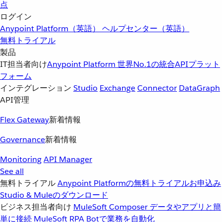
点
ログイン
Anypoint Platform（英語）
ヘルプセンター（英語）
無料トライアル
製品
IT担当者向け
Anypoint Platform
世界No.1の統合APIプラット
フォーム
インテグレーション
Studio
Exchange
Connector
DataGraph
API管理
Flex Gateway
新着情報
Governance
新着情報
Monitoring
API Manager
See all
無料トライアル
Anypoint Platformの無料トライアルお申込み
Studio & Muleのダウンロード
ビジネス担当者向け
MuleSoft Composer
データやアプリと簡
単に接続
MuleSoft RPA
Botで業務を自動化