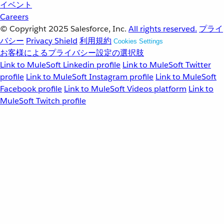
イベント
Careers
© Copyright 2025
Salesforce, Inc.
All rights reserved.
プライ
バシー
Privacy Shield
利用規約
Cookies Settings
お客様によるプライバシー設定の選択肢
Link to MuleSoft Linkedin profile
Link to MuleSoft Twitter
profile
Link to MuleSoft Instagram profile
Link to MuleSoft
Facebook profile
Link to MuleSoft Videos platform
Link to
MuleSoft Twitch profile