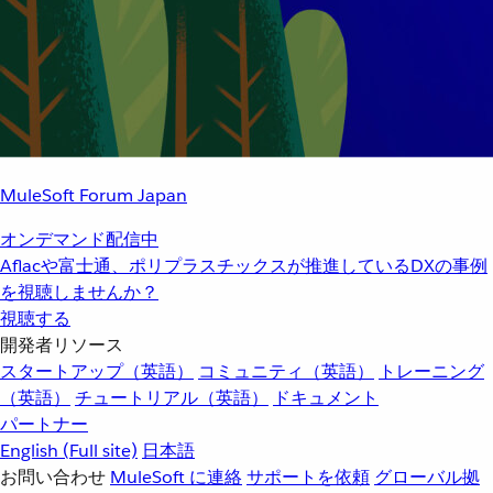
MuleSoft Forum Japan
オンデマンド配信中
Aflacや富士通、ポリプラスチックスが推進しているDXの事例
を視聴しませんか？
視聴する
開発者リソース
スタートアップ（英語）
コミュニティ（英語）
トレーニング
（英語）
チュートリアル（英語）
ドキュメント
パートナー
English
(Full site)
日本語
お問い合わせ
MuleSoft に連絡
サポートを依頼
グローバル拠