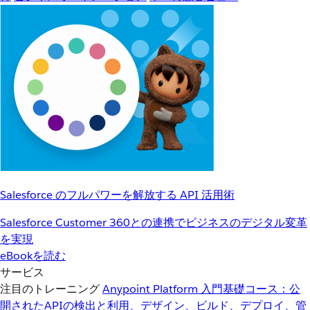
Salesforce のフルパワーを解放する API 活用術
Salesforce Customer 360との連携でビジネスのデジタル変革
を実現
eBookを読む
サービス
注目のトレーニング
Anypoint Platform 入門
基礎コース：公
開されたAPIの検出と利用、デザイン、ビルド、デプロイ、管