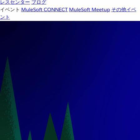
レスセンター
ブログ
イベント
MuleSoft CONNECT
MuleSoft Meetup
その他イベ
ント