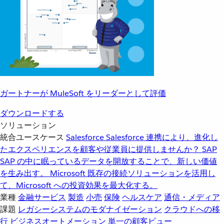
ガートナーが MuleSoft をリーダーとして評価
ダウンロードする
ソリューション
統合ユースケース
Salesforce
Salesforce 連携により、進化し
たエクスペリエンスを顧客や従業員に提供しませんか？
SAP
SAP の中に眠っているデータを開放することで、新しい価値
を生み出す。
Microsoft
既存の接続ソリューションを活用し
て、Microsoft への投資効果を最大化する。
業種
金融サービス
製造
小売
保険
ヘルスケア
通信・メディア
課題
レガシーシステムのモダナイゼーション
クラウドへの移
行
ビジネスオートメーション
単一の顧客ビュー