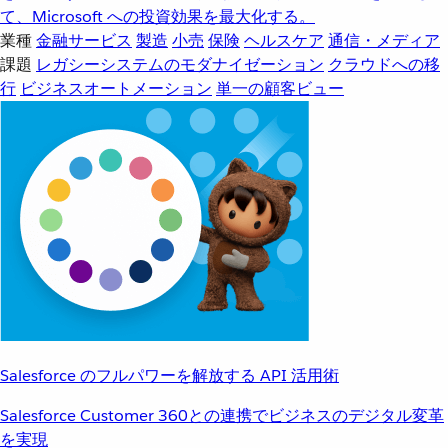
て、Microsoft への投資効果を最大化する。
業種
金融サービス
製造
小売
保険
ヘルスケア
通信・メディア
課題
レガシーシステムのモダナイゼーション
クラウドへの移
行
ビジネスオートメーション
単一の顧客ビュー
Salesforce のフルパワーを解放する API 活用術
Salesforce Customer 360との連携でビジネスのデジタル変革
を実現