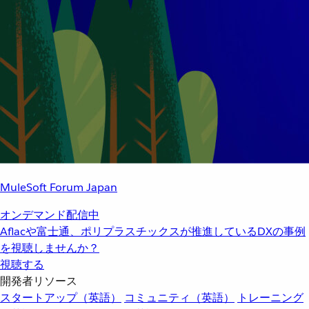
MuleSoft Forum Japan
オンデマンド配信中
Aflacや富士通、ポリプラスチックスが推進しているDXの事例
を視聴しませんか？
視聴する
開発者リソース
スタートアップ（英語）
コミュニティ（英語）
トレーニング