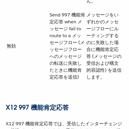
ん。
Send 997 機能肯
メッセージをい
定応答 when メ
ずれかのメッセ
ッセージ fail to
ージフローにル
route to a メッ
ーティングする
セージフロー (メ
のに失敗した場
無効
ッセージフロー
合に機能肯定応
へのメッセージ
答 (メッセージの
の転送に失敗し
受信および構文
たときに機能肯
的容認性) を送信
定応答を送信)
します。
X12 997 機能肯定応答
X12 997 機能肯定応答では、受信したインターチェンジ