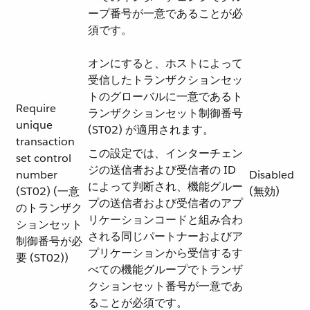
ープ番号が一意であることが必
須です。
オンにすると、ホストによって
受信したトランザクションセッ
トのグローバルに一意であるト
Require
ランザクションセット制御番号
unique
(ST02) が適用されます。
transaction
この設定では、インターチェン
set control
ジの送信者および受信者の ID
number
Disabled
によって判断され、機能グルー
(ST02) (一意
(無効)
プの送信者および受信者のアプ
のトランザク
リケーションコードと組み合わ
ションセット
される同じパートナーおよびア
制御番号が必
プリケーションから受信するす
要 (ST02))
べての機能グループでトランザ
クションセット番号が一意であ
ることが必須です。