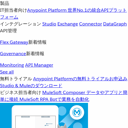
製品
IT担当者向け
Anypoint Platform
世界No.1の統合APIプラット
フォーム
インテグレーション
Studio
Exchange
Connector
DataGraph
API管理
Flex Gateway
新着情報
Governance
新着情報
Monitoring
API Manager
See all
無料トライアル
Anypoint Platformの無料トライアルお申込み
Studio & Muleのダウンロード
ビジネス担当者向け
MuleSoft Composer
データやアプリと簡
単に接続
MuleSoft RPA
Botで業務を自動化