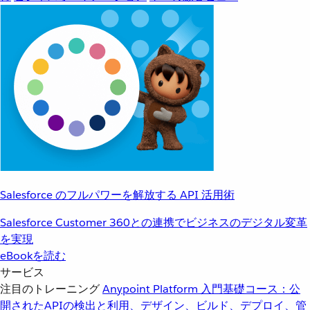
Salesforce のフルパワーを解放する API 活用術
Salesforce Customer 360との連携でビジネスのデジタル変革
を実現
eBookを読む
サービス
注目のトレーニング
Anypoint Platform 入門
基礎コース：公
開されたAPIの検出と利用、デザイン、ビルド、デプロイ、管