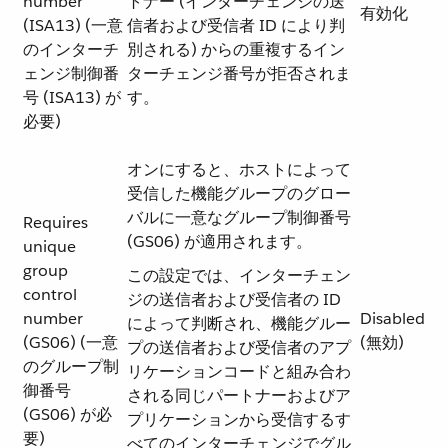
number
トナー (インターチェンジの送
有効化
(ISA13) (一意
信者および受信者 ID により判
のインターチ
別される) からの重複するイン
ェンジ制御番
ターチェンジ番号が拒否されま
号 (ISA13) が
す。
必要)
オンにすると、ホストによって
受信した機能グループのグロー
バルに一意なグループ制御番号
Requires
(GS06) が適用されます。
unique
group
この設定では、インターチェン
control
ジの送信者および受信者の ID
number
Disabled
によって判断され、機能グルー
(GS06) (一意
(無効)
プの送信者および受信者のアプ
のグループ制
リケーションコードと組み合わ
御番号
される同じパートナーおよびア
(GS06) が必
プリケーションから受信するす
要)
べてのインターチェンジでグル