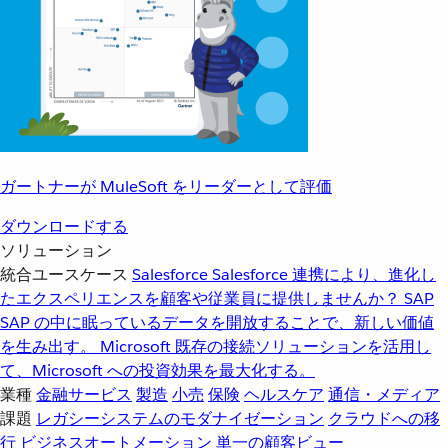
ガートナーが MuleSoft をリーダーとして評価
ダウンロードする
ソリューション
統合ユースケース
Salesforce
Salesforce 連携により、進化し
たエクスペリエンスを顧客や従業員に提供しませんか？
SAP
SAP の中に眠っているデータを開放することで、新しい価値
を生み出す。
Microsoft
既存の接続ソリューションを活用し
て、Microsoft への投資効果を最大化する。
業種
金融サービス
製造
小売
保険
ヘルスケア
通信・メディア
課題
レガシーシステムのモダナイゼーション
クラウドへの移
行
ビジネスオートメーション
単一の顧客ビュー