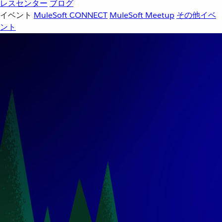
レスセンター
ブログ
イベント
MuleSoft CONNECT
MuleSoft Meetup
その他イベ
ント