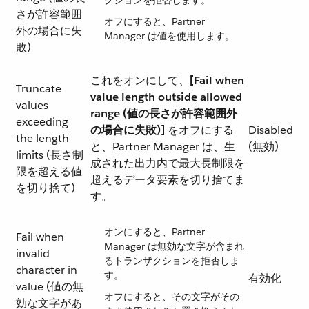
クションを拒否します。
さが許容範囲
オフにすると、Partner
外の場合に失
Manager は値を使用します。
敗)
これをオンにして、​
[Fail when
Truncate
value length outside allowed
values
range (値の長さが許容範囲外
exceeding
の場合に失敗)]
​ をオフにする
Disabled
the length
と、Partner Manager は、生
(無効)
limits (長さ制
成された出力内で最大長制限を
限を超える値
超えるデータ要素を切り捨てま
を切り捨て)
す。
オンにすると、Partner
Fail when
Manager は無効な文字が含まれ
invalid
るトランザクションを拒否しま
character in
す。
有効化
value (値の無
オフにすると、その文字がその
効な文字があ