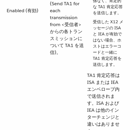
係なく、肯定的
(Send TA1 for
な TA1 肯定応答
Enabled (有効)
each
を送信します。
transmission
受信した X12 メ
from <受信者>
ッセージの ISA
からの各トラン
と IEA が有効で
スミッションに
はない場合、ホ
ついて TA1 を送
ストはエラーコ
信)。
ードと一緒に
TA1 肯定応答を
送信します。
TA1 肯定応答は
ISA または IEA
エンベロープ内
で送信されま
す。ISA および
IEA は他のイン
ターチェンジと
違いはありませ