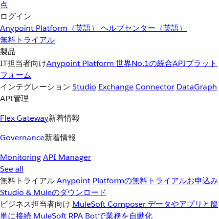
点
ログイン
Anypoint Platform（英語）
ヘルプセンター（英語）
無料トライアル
製品
IT担当者向け
Anypoint Platform
世界No.1の統合APIプラット
フォーム
インテグレーション
Studio
Exchange
Connector
DataGraph
API管理
Flex Gateway
新着情報
Governance
新着情報
Monitoring
API Manager
See all
無料トライアル
Anypoint Platformの無料トライアルお申込み
Studio & Muleのダウンロード
ビジネス担当者向け
MuleSoft Composer
データやアプリと簡
単に接続
MuleSoft RPA
Botで業務を自動化