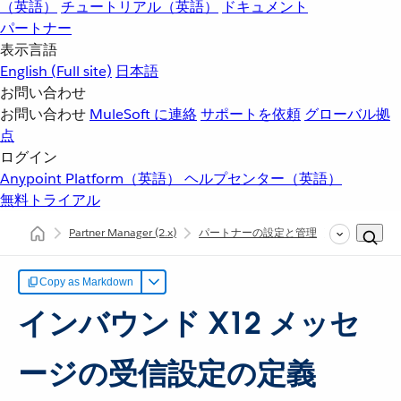
（英語）
チュートリアル（英語）
ドキュメント
パートナー
表示言語
English
(Full site)
日本語
お問い合わせ
お問い合わせ
MuleSoft に連絡
サポートを依頼
グローバル拠
点
ログイン
Anypoint Platform（英語）
ヘルプセンター（英語）
無料トライアル
Partner Manager
(2.x)
パートナーの設定と管理
インバウンド
Copy as Markdown
インバウンド X12 メッセ
ージの受信設定の定義