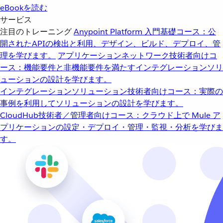
eBookを読む
サービス
注目のトレーニング
Anypoint Platform 入門
基礎コース：公
開されたAPIの検出と利用、デザイン、ビルド、デプロイ、管
理を学びます。
アプリケーションネットワーク
技術者向けコ
ース：機能要件と非機能要件を満たすインテグレーションソリ
ューションの設計を学びます。
インテグレーションソリューション
技術者向けコース：実際の
事例を利用してソリューションの設計を学びます。
CloudHub
技術者／管理者向けコース：クラウド上で Mule ア
プリケーションの設定・デプロイ・管理・監視・分析を学びま
す。