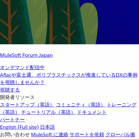
MuleSoft Forum Japan
オンデマンド配信中
Aflacや富士通、ポリプラスチックスが推進しているDXの事例
を視聴しませんか？
視聴する
開発者リソース
スタートアップ（英語）
コミュニティ（英語）
トレーニング
（英語）
チュートリアル（英語）
ドキュメント
パートナー
English
(Full site)
日本語
お問い合わせ
MuleSoft に連絡
サポートを依頼
グローバル拠