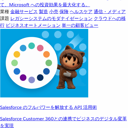
て、Microsoft への投資効果を最大化する。
業種
金融サービス
製造
小売
保険
ヘルスケア
通信・メディア
課題
レガシーシステムのモダナイゼーション
クラウドへの移
行
ビジネスオートメーション
単一の顧客ビュー
Salesforce のフルパワーを解放する API 活用術
Salesforce Customer 360との連携でビジネスのデジタル変革
を実現