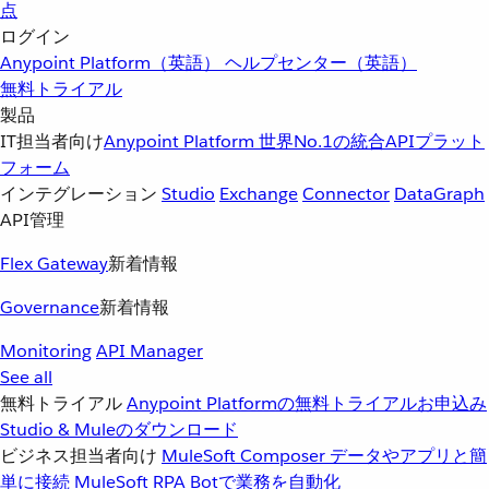
点
ログイン
Anypoint Platform（英語）
ヘルプセンター（英語）
無料トライアル
製品
IT担当者向け
Anypoint Platform
世界No.1の統合APIプラット
フォーム
インテグレーション
Studio
Exchange
Connector
DataGraph
API管理
Flex Gateway
新着情報
Governance
新着情報
Monitoring
API Manager
See all
無料トライアル
Anypoint Platformの無料トライアルお申込み
Studio & Muleのダウンロード
ビジネス担当者向け
MuleSoft Composer
データやアプリと簡
単に接続
MuleSoft RPA
Botで業務を自動化