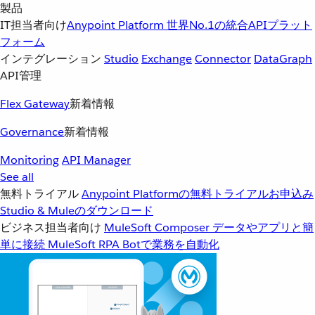
製品
IT担当者向け
Anypoint Platform
世界No.1の統合APIプラット
フォーム
インテグレーション
Studio
Exchange
Connector
DataGraph
API管理
Flex Gateway
新着情報
Governance
新着情報
Monitoring
API Manager
See all
無料トライアル
Anypoint Platformの無料トライアルお申込み
Studio & Muleのダウンロード
ビジネス担当者向け
MuleSoft Composer
データやアプリと簡
単に接続
MuleSoft RPA
Botで業務を自動化