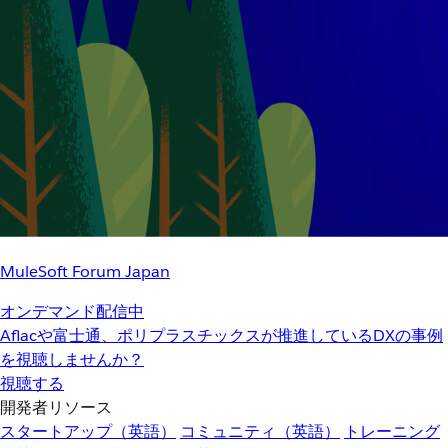
MuleSoft Forum Japan
オンデマンド配信中
Aflacや富士通、ポリプラスチックスが推進しているDXの事例
を視聴しませんか？
視聴する
開発者リソース
スタートアップ（英語）
コミュニティ（英語）
トレーニング