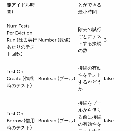
能アイドル時
とができる
間)
最小時間
Num Tests
除去の試行
Per Eviction
ごとにテス
Run (除去実行
Number (数値)
3
トする接続
あたりのテス
の数
ト回数)
接続の有効
Test On
性をテスト
Create (作成
Boolean (ブール)
false
するかどう
時のテスト)
か
接続をプー
ルから借り
Test On
る前に接続
Borrow (借用
Boolean (ブール)
false
の有効性を
時のテスト)