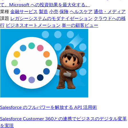
て、Microsoft への投資効果を最大化する。
業種
金融サービス
製造
小売
保険
ヘルスケア
通信・メディア
課題
レガシーシステムのモダナイゼーション
クラウドへの移
行
ビジネスオートメーション
単一の顧客ビュー
Salesforce のフルパワーを解放する API 活用術
Salesforce Customer 360との連携でビジネスのデジタル変革
を実現