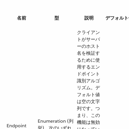
名前
型
説明
デフォルト
クライアン
トがサーバ
ーのホスト
名を検証す
るために使
用するエン
ドポイント
識別アルゴ
リズム。デ
フォルト値
は空の文字
列です。つ
まり、この
Enumeration (列
機能は無効
Endpoint
挙)。次のいずれ