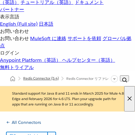
（英語）
チュートリアル（英語）
ドキュメント
パートナー
表示言語
English
(Full site)
日本語
お問い合わせ
お問い合わせ
MuleSoft に連絡
サポートを依頼
グローバル拠
点
ログイン
Anypoint Platform（英語）
ヘルプセンター（英語）
無料トライアル
Redis Connector
(5.4)
Redis Connector リファレンス
Standard support for Java 8 and 11 ends in March 2025 for Mule 4.8
Edge and February 2026 for 4.6 LTS. Plan your upgrade path for
apps that are running on Java 8 or 11 accordingly.
All Connectors