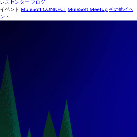
レスセンター
ブログ
イベント
MuleSoft CONNECT
MuleSoft Meetup
その他イベ
ント