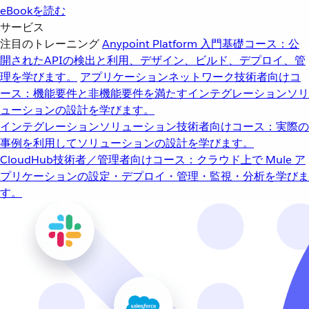
eBookを読む
サービス
注目のトレーニング
Anypoint Platform 入門
基礎コース：公
開されたAPIの検出と利用、デザイン、ビルド、デプロイ、管
理を学びます。
アプリケーションネットワーク
技術者向けコ
ース：機能要件と非機能要件を満たすインテグレーションソリ
ューションの設計を学びます。
インテグレーションソリューション
技術者向けコース：実際の
事例を利用してソリューションの設計を学びます。
CloudHub
技術者／管理者向けコース：クラウド上で Mule ア
プリケーションの設定・デプロイ・管理・監視・分析を学びま
す。