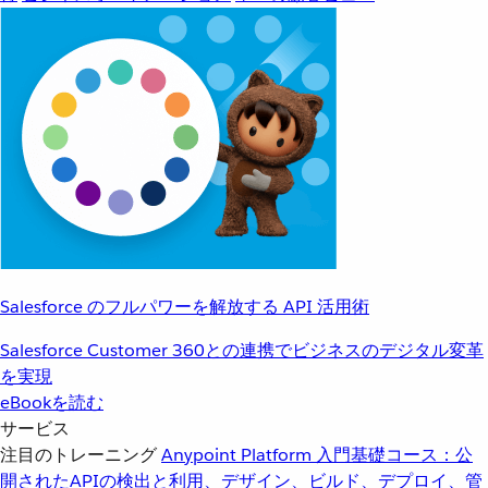
Salesforce のフルパワーを解放する API 活用術
Salesforce Customer 360との連携でビジネスのデジタル変革
を実現
eBookを読む
サービス
注目のトレーニング
Anypoint Platform 入門
基礎コース：公
開されたAPIの検出と利用、デザイン、ビルド、デプロイ、管