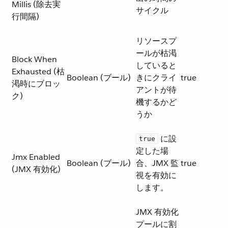
Millis (除去実
サイクル
行間隔)
リソースプ
ールが枯渇
Block When
していると
Exhausted (枯
Boolean (ブール)
きにクライ
true
渇時にブロッ
アントが待
ク)
機するかど
うか
​ に設
true
定した場
Jmx Enabled
Boolean (ブール)
合、JMX 監
true
(JMX 有効化)
視を有効に
します。
JMX 有効化
プールに割