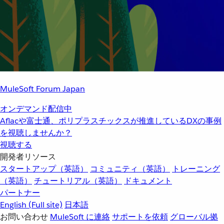
MuleSoft Forum Japan
オンデマンド配信中
Aflacや富士通、ポリプラスチックスが推進しているDXの事例
を視聴しませんか？
視聴する
開発者リソース
スタートアップ（英語）
コミュニティ（英語）
トレーニング
（英語）
チュートリアル（英語）
ドキュメント
パートナー
English
(Full site)
日本語
お問い合わせ
MuleSoft に連絡
サポートを依頼
グローバル拠