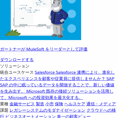
ガートナーが MuleSoft をリーダーとして評価
ダウンロードする
ソリューション
統合ユースケース
Salesforce
Salesforce 連携により、進化し
たエクスペリエンスを顧客や従業員に提供しませんか？
SAP
SAP の中に眠っているデータを開放することで、新しい価値
を生み出す。
Microsoft
既存の接続ソリューションを活用し
て、Microsoft への投資効果を最大化する。
業種
金融サービス
製造
小売
保険
ヘルスケア
通信・メディア
課題
レガシーシステムのモダナイゼーション
クラウドへの移
行
ビジネスオートメーション
単一の顧客ビュー