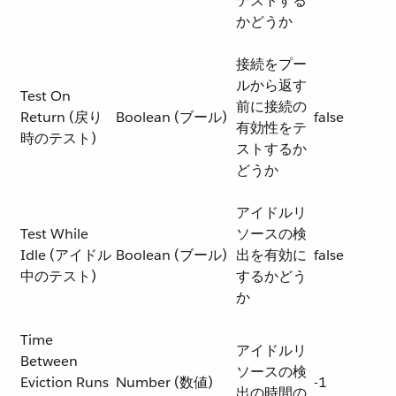
テストする
かどうか
接続をプー
ルから返す
Test On
前に接続の
Return (戻り
Boolean (ブール)
false
有効性をテ
時のテスト)
ストするか
どうか
アイドルリ
Test While
ソースの検
Idle (アイドル
Boolean (ブール)
出を有効に
false
中のテスト)
するかどう
か
Time
アイドルリ
Between
ソースの検
Eviction Runs
Number (数値)
-1
出の時間の