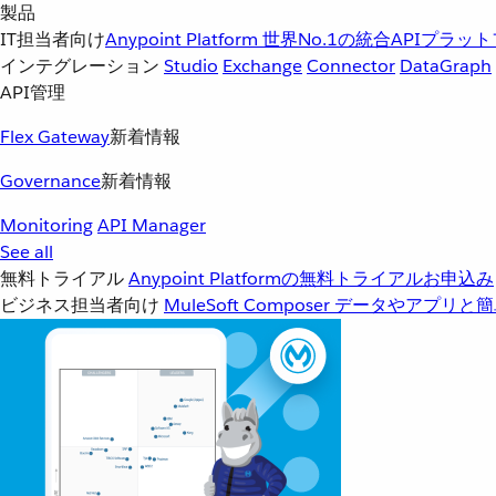
製品
IT担当者向け
Anypoint Platform
世界No.1の統合APIプラッ
インテグレーション
Studio
Exchange
Connector
DataGraph
API管理
Flex Gateway
新着情報
Governance
新着情報
Monitoring
API Manager
See all
無料トライアル
Anypoint Platformの無料トライアルお申込み
ビジネス担当者向け
MuleSoft Composer
データやアプリと簡