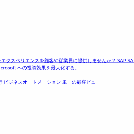
進化したエクスペリエンスを顧客や従業員に提供しませんか？
SAP
S
rosoft への投資効果を最大化する。
行
ビジネスオートメーション
単一の顧客ビュー