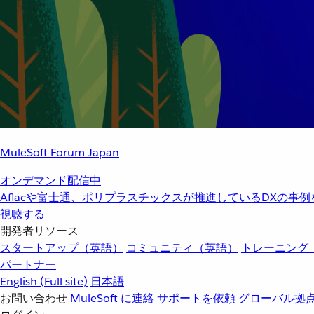
MuleSoft Forum Japan
オンデマンド配信中
Aflacや富士通、ポリプラスチックスが推進しているDXの事
視聴する
開発者リソース
スタートアップ（英語）
コミュニティ（英語）
トレーニング
パートナー
English
(Full site)
日本語
お問い合わせ
MuleSoft に連絡
サポートを依頼
グローバル拠