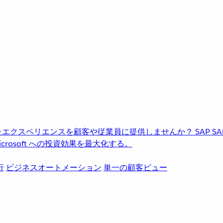
進化したエクスペリエンスを顧客や従業員に提供しませんか？
SAP
S
rosoft への投資効果を最大化する。
行
ビジネスオートメーション
単一の顧客ビュー