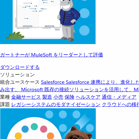
ガートナーが MuleSoft をリーダーとして評価
ダウンロードする
ソリューション
統合ユースケース
Salesforce
Salesforce 連携により、
み出す。
Microsoft
既存の接続ソリューションを活用して、Mic
業種
金融サービス
製造
小売
保険
ヘルスケア
通信・メディア
課題
レガシーシステムのモダナイゼーション
クラウドへの移