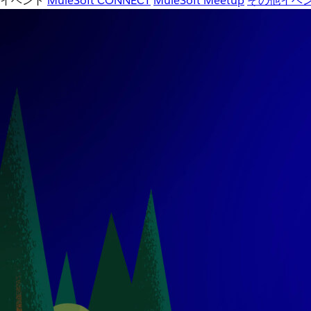
イベント
MuleSoft CONNECT
MuleSoft Meetup
その他イベ