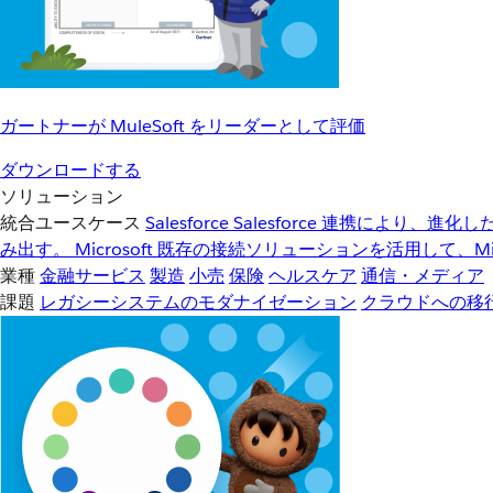
ガートナーが MuleSoft をリーダーとして評価
ダウンロードする
ソリューション
統合ユースケース
Salesforce
Salesforce 連携により、
み出す。
Microsoft
既存の接続ソリューションを活用して、Mic
業種
金融サービス
製造
小売
保険
ヘルスケア
通信・メディア
課題
レガシーシステムのモダナイゼーション
クラウドへの移