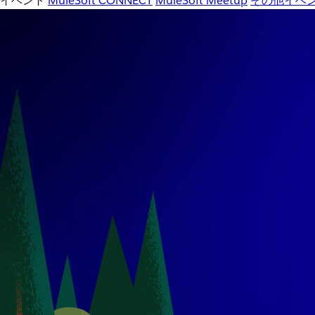
イベント
MuleSoft CONNECT
MuleSoft Meetup
その他イベ