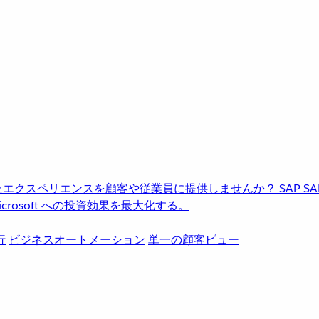
進化したエクスペリエンスを顧客や従業員に提供しませんか？
SAP
S
rosoft への投資効果を最大化する。
行
ビジネスオートメーション
単一の顧客ビュー