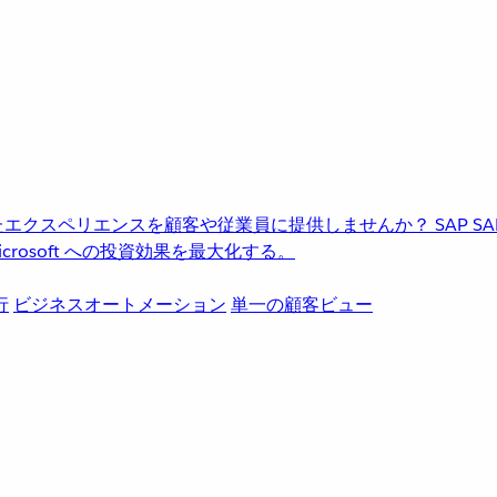
進化したエクスペリエンスを顧客や従業員に提供しませんか？
SAP
S
rosoft への投資効果を最大化する。
行
ビジネスオートメーション
単一の顧客ビュー