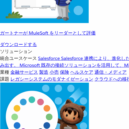
ガートナーが MuleSoft をリーダーとして評価
ダウンロードする
ソリューション
統合ユースケース
Salesforce
Salesforce 連携により、
み出す。
Microsoft
既存の接続ソリューションを活用して、Mic
業種
金融サービス
製造
小売
保険
ヘルスケア
通信・メディア
課題
レガシーシステムのモダナイゼーション
クラウドへの移