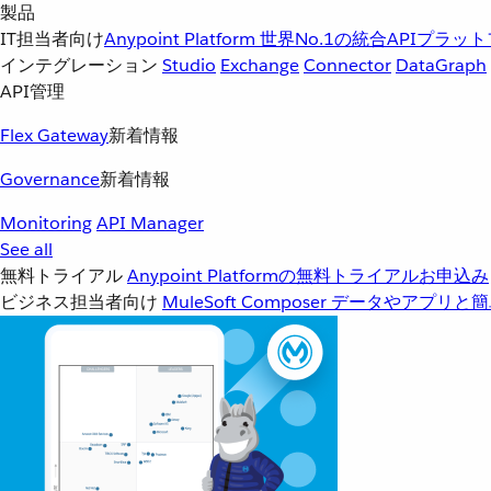
製品
IT担当者向け
Anypoint Platform
世界No.1の統合APIプラッ
インテグレーション
Studio
Exchange
Connector
DataGraph
API管理
Flex Gateway
新着情報
Governance
新着情報
Monitoring
API Manager
See all
無料トライアル
Anypoint Platformの無料トライアルお申込み
ビジネス担当者向け
MuleSoft Composer
データやアプリと簡