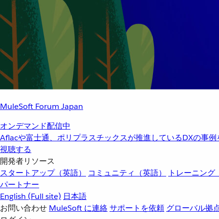
MuleSoft Forum Japan
オンデマンド配信中
Aflacや富士通、ポリプラスチックスが推進しているDXの事
視聴する
開発者リソース
スタートアップ（英語）
コミュニティ（英語）
トレーニング
パートナー
English
(Full site)
日本語
お問い合わせ
MuleSoft に連絡
サポートを依頼
グローバル拠