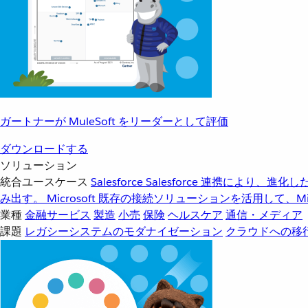
ガートナーが MuleSoft をリーダーとして評価
ダウンロードする
ソリューション
統合ユースケース
Salesforce
Salesforce 連携により、
み出す。
Microsoft
既存の接続ソリューションを活用して、Mic
業種
金融サービス
製造
小売
保険
ヘルスケア
通信・メディア
課題
レガシーシステムのモダナイゼーション
クラウドへの移