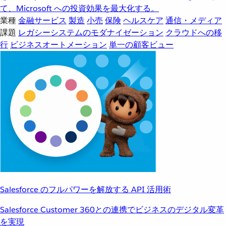
て、Microsoft への投資効果を最大化する。
業種
金融サービス
製造
小売
保険
ヘルスケア
通信・メディア
課題
レガシーシステムのモダナイゼーション
クラウドへの移
行
ビジネスオートメーション
単一の顧客ビュー
Salesforce のフルパワーを解放する API 活用術
Salesforce Customer 360との連携でビジネスのデジタル変革
を実現