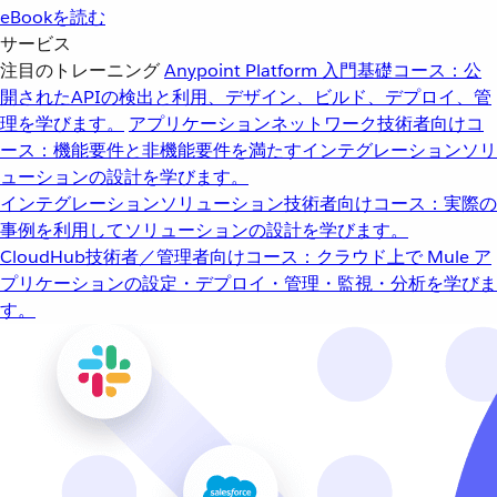
eBookを読む
サービス
注目のトレーニング
Anypoint Platform 入門
基礎コース：公
開されたAPIの検出と利用、デザイン、ビルド、デプロイ、管
理を学びます。
アプリケーションネットワーク
技術者向けコ
ース：機能要件と非機能要件を満たすインテグレーションソリ
ューションの設計を学びます。
インテグレーションソリューション
技術者向けコース：実際の
事例を利用してソリューションの設計を学びます。
CloudHub
技術者／管理者向けコース：クラウド上で Mule ア
プリケーションの設定・デプロイ・管理・監視・分析を学びま
す。