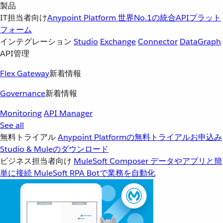
製品
IT担当者向け
Anypoint Platform
世界No.1の統合APIプラット
フォーム
インテグレーション
Studio
Exchange
Connector
DataGraph
API管理
Flex Gateway
新着情報
Governance
新着情報
Monitoring
API Manager
See all
無料トライアル
Anypoint Platformの無料トライアルお申込み
Studio & Muleのダウンロード
ビジネス担当者向け
MuleSoft Composer
データやアプリと簡
単に接続
MuleSoft RPA
Botで業務を自動化