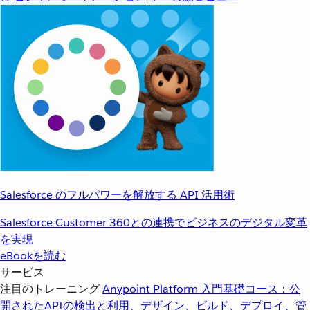
Salesforce のフルパワーを解放する API 活用術
Salesforce Customer 360との連携でビジネスのデジタル変革
を実現
eBookを読む
サービス
注目のトレーニング
Anypoint Platform 入門
基礎コース：公
開されたAPIの検出と利用、デザイン、ビルド、デプロイ、管