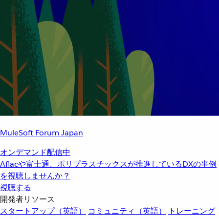
MuleSoft Forum Japan
オンデマンド配信中
Aflacや富士通、ポリプラスチックスが推進しているDXの事例
を視聴しませんか？
視聴する
開発者リソース
スタートアップ（英語）
コミュニティ（英語）
トレーニング