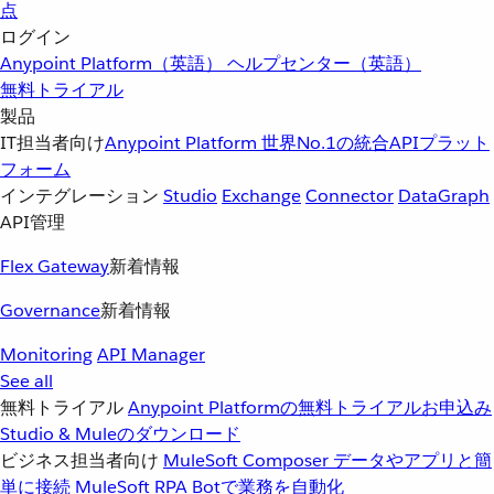
点
ログイン
Anypoint Platform（英語）
ヘルプセンター（英語）
無料トライアル
製品
IT担当者向け
Anypoint Platform
世界No.1の統合APIプラット
フォーム
インテグレーション
Studio
Exchange
Connector
DataGraph
API管理
Flex Gateway
新着情報
Governance
新着情報
Monitoring
API Manager
See all
無料トライアル
Anypoint Platformの無料トライアルお申込み
Studio & Muleのダウンロード
ビジネス担当者向け
MuleSoft Composer
データやアプリと簡
単に接続
MuleSoft RPA
Botで業務を自動化