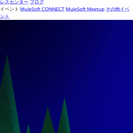
レスセンター
ブログ
イベント
MuleSoft CONNECT
MuleSoft Meetup
その他イベ
ント