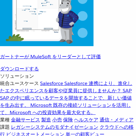
ガートナーが MuleSoft をリーダーとして評価
ダウンロードする
ソリューション
統合ユースケース
Salesforce
Salesforce 連携により、進化し
たエクスペリエンスを顧客や従業員に提供しませんか？
SAP
SAP の中に眠っているデータを開放することで、新しい価値
を生み出す。
Microsoft
既存の接続ソリューションを活用し
て、Microsoft への投資効果を最大化する。
業種
金融サービス
製造
小売
保険
ヘルスケア
通信・メディア
課題
レガシーシステムのモダナイゼーション
クラウドへの移
行
ビジネスオートメーション
単一の顧客ビュー