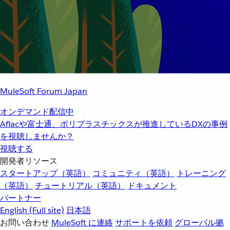
MuleSoft Forum Japan
オンデマンド配信中
Aflacや富士通、ポリプラスチックスが推進しているDXの事例
を視聴しませんか？
視聴する
開発者リソース
スタートアップ（英語）
コミュニティ（英語）
トレーニング
（英語）
チュートリアル（英語）
ドキュメント
パートナー
English
(Full site)
日本語
お問い合わせ
MuleSoft に連絡
サポートを依頼
グローバル拠