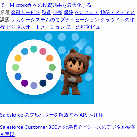
て、Microsoft への投資効果を最大化する。
業種
金融サービス
製造
小売
保険
ヘルスケア
通信・メディア
課題
レガシーシステムのモダナイゼーション
クラウドへの移
行
ビジネスオートメーション
単一の顧客ビュー
Salesforce のフルパワーを解放する API 活用術
Salesforce Customer 360との連携でビジネスのデジタル変革
を実現