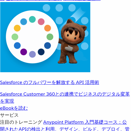
Salesforce のフルパワーを解放する API 活用術
Salesforce Customer 360との連携でビジネスのデジタル変革
を実現
eBookを読む
サービス
注目のトレーニング
Anypoint Platform 入門
基礎コース：公
開されたAPIの検出と利用、デザイン、ビルド、デプロイ、管