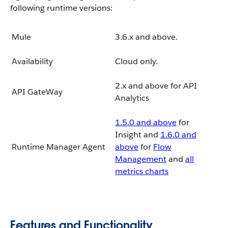
following runtime versions:
Mule
3.6.x and above.
Availability
Cloud only.
2.x and above for API
API GateWay
Analytics
1.5.0 and above
for
Insight and
1.6.0 and
Runtime Manager Agent
above
for
Flow
Management
and
all
metrics charts
Features and Functionality