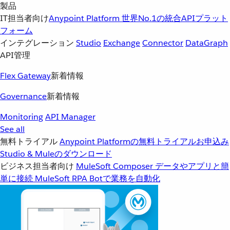
製品
IT担当者向け
Anypoint Platform
世界No.1の統合APIプラット
フォーム
インテグレーション
Studio
Exchange
Connector
DataGraph
API管理
Flex Gateway
新着情報
Governance
新着情報
Monitoring
API Manager
See all
無料トライアル
Anypoint Platformの無料トライアルお申込み
Studio & Muleのダウンロード
ビジネス担当者向け
MuleSoft Composer
データやアプリと簡
単に接続
MuleSoft RPA
Botで業務を自動化