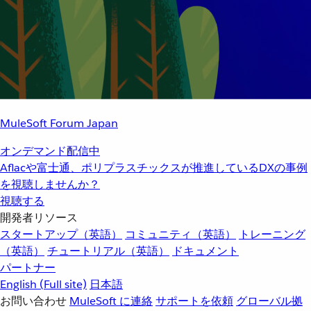
MuleSoft Forum Japan
オンデマンド配信中
Aflacや富士通、ポリプラスチックスが推進しているDXの事例
を視聴しませんか？
視聴する
開発者リソース
スタートアップ（英語）
コミュニティ（英語）
トレーニング
（英語）
チュートリアル（英語）
ドキュメント
パートナー
English
(Full site)
日本語
お問い合わせ
MuleSoft に連絡
サポートを依頼
グローバル拠