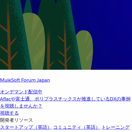
MuleSoft Forum Japan
オンデマンド配信中
Aflacや富士通、ポリプラスチックスが推進しているDXの事例
を視聴しませんか？
視聴する
開発者リソース
スタートアップ（英語）
コミュニティ（英語）
トレーニング