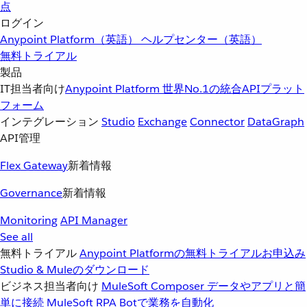
点
ログイン
Anypoint Platform（英語）
ヘルプセンター（英語）
無料トライアル
製品
IT担当者向け
Anypoint Platform
世界No.1の統合APIプラット
フォーム
インテグレーション
Studio
Exchange
Connector
DataGraph
API管理
Flex Gateway
新着情報
Governance
新着情報
Monitoring
API Manager
See all
無料トライアル
Anypoint Platformの無料トライアルお申込み
Studio & Muleのダウンロード
ビジネス担当者向け
MuleSoft Composer
データやアプリと簡
単に接続
MuleSoft RPA
Botで業務を自動化