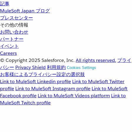
記事
MuleSoft Japan ブログ
プレスセンター
その他の情報
お問い合わせ
パートナー
イベント
Careers
© Copyright 2025
Salesforce, Inc.
All rights reserved.
プライ
バシー
Privacy Shield
利用規約
Cookies Settings
お客様によるプライバシー設定の選択肢
Link to MuleSoft Linkedin profile
Link to MuleSoft Twitter
profile
Link to MuleSoft Instagram profile
Link to MuleSoft
Facebook profile
Link to MuleSoft Videos platform
Link to
MuleSoft Twitch profile