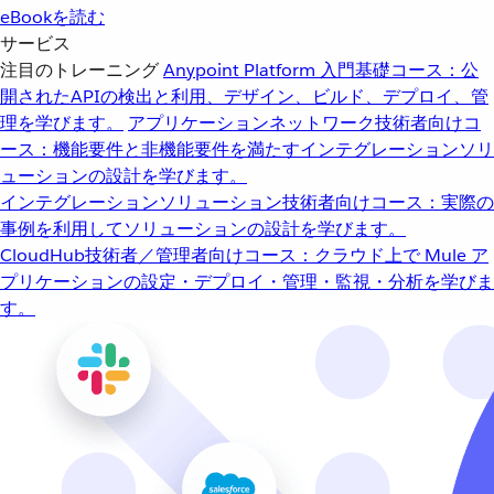
eBookを読む
サービス
注目のトレーニング
Anypoint Platform 入門
基礎コース：公
開されたAPIの検出と利用、デザイン、ビルド、デプロイ、管
理を学びます。
アプリケーションネットワーク
技術者向けコ
ース：機能要件と非機能要件を満たすインテグレーションソリ
ューションの設計を学びます。
インテグレーションソリューション
技術者向けコース：実際の
事例を利用してソリューションの設計を学びます。
CloudHub
技術者／管理者向けコース：クラウド上で Mule ア
プリケーションの設定・デプロイ・管理・監視・分析を学びま
す。