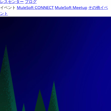
レスセンター
ブログ
イベント
MuleSoft CONNECT
MuleSoft Meetup
その他イベ
ント