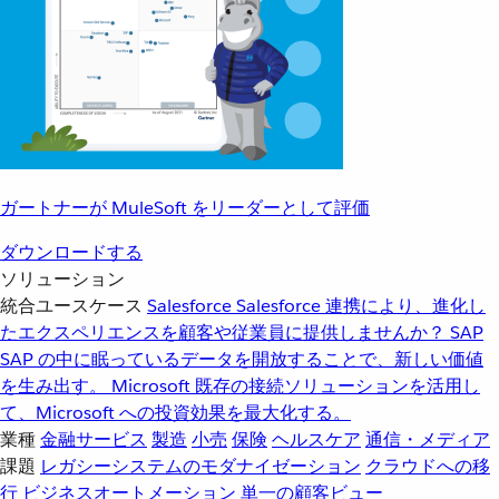
ガートナーが MuleSoft をリーダーとして評価
ダウンロードする
ソリューション
統合ユースケース
Salesforce
Salesforce 連携により、進化し
たエクスペリエンスを顧客や従業員に提供しませんか？
SAP
SAP の中に眠っているデータを開放することで、新しい価値
を生み出す。
Microsoft
既存の接続ソリューションを活用し
て、Microsoft への投資効果を最大化する。
業種
金融サービス
製造
小売
保険
ヘルスケア
通信・メディア
課題
レガシーシステムのモダナイゼーション
クラウドへの移
行
ビジネスオートメーション
単一の顧客ビュー