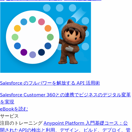
Salesforce のフルパワーを解放する API 活用術
Salesforce Customer 360との連携でビジネスのデジタル変革
を実現
eBookを読む
サービス
注目のトレーニング
Anypoint Platform 入門
基礎コース：公
開されたAPIの検出と利用、デザイン、ビルド、デプロイ、管