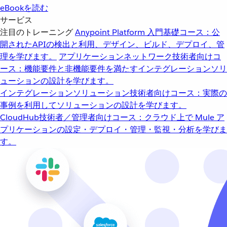
eBookを読む
サービス
注目のトレーニング
Anypoint Platform 入門
基礎コース：公
開されたAPIの検出と利用、デザイン、ビルド、デプロイ、管
理を学びます。
アプリケーションネットワーク
技術者向けコ
ース：機能要件と非機能要件を満たすインテグレーションソリ
ューションの設計を学びます。
インテグレーションソリューション
技術者向けコース：実際の
事例を利用してソリューションの設計を学びます。
CloudHub
技術者／管理者向けコース：クラウド上で Mule ア
プリケーションの設定・デプロイ・管理・監視・分析を学びま
す。