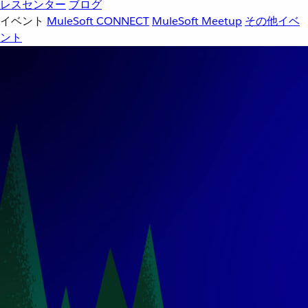
レスセンター
ブログ
イベント
MuleSoft CONNECT
MuleSoft Meetup
その他イベ
ント