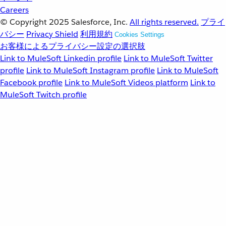
Careers
© Copyright 2025
Salesforce, Inc.
All rights reserved.
プライ
バシー
Privacy Shield
利用規約
Cookies Settings
お客様によるプライバシー設定の選択肢
Link to MuleSoft Linkedin profile
Link to MuleSoft Twitter
profile
Link to MuleSoft Instagram profile
Link to MuleSoft
Facebook profile
Link to MuleSoft Videos platform
Link to
MuleSoft Twitch profile