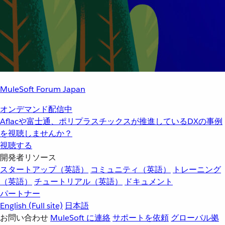
MuleSoft Forum Japan
オンデマンド配信中
Aflacや富士通、ポリプラスチックスが推進しているDXの事例
を視聴しませんか？
視聴する
開発者リソース
スタートアップ（英語）
コミュニティ（英語）
トレーニング
（英語）
チュートリアル（英語）
ドキュメント
パートナー
English
(Full site)
日本語
お問い合わせ
MuleSoft に連絡
サポートを依頼
グローバル拠