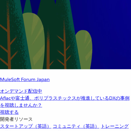
MuleSoft Forum Japan
オンデマンド配信中
Aflacや富士通、ポリプラスチックスが推進しているDXの事例
を視聴しませんか？
視聴する
開発者リソース
スタートアップ（英語）
コミュニティ（英語）
トレーニング