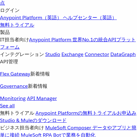
点
ログイン
Anypoint Platform（英語）
ヘルプセンター（英語）
無料トライアル
製品
IT担当者向け
Anypoint Platform
世界No.1の統合APIプラット
フォーム
インテグレーション
Studio
Exchange
Connector
DataGraph
API管理
Flex Gateway
新着情報
Governance
新着情報
Monitoring
API Manager
See all
無料トライアル
Anypoint Platformの無料トライアルお申込み
Studio & Muleのダウンロード
ビジネス担当者向け
MuleSoft Composer
データやアプリと簡
単に接続
MuleSoft RPA
Botで業務を自動化