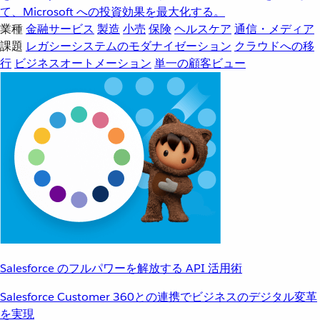
て、Microsoft への投資効果を最大化する。
業種
金融サービス
製造
小売
保険
ヘルスケア
通信・メディア
課題
レガシーシステムのモダナイゼーション
クラウドへの移
行
ビジネスオートメーション
単一の顧客ビュー
Salesforce のフルパワーを解放する API 活用術
Salesforce Customer 360との連携でビジネスのデジタル変革
を実現