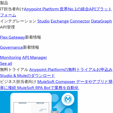
製品
IT担当者向け
Anypoint Platform
世界No.1の統合APIプラット
フォーム
インテグレーション
Studio
Exchange
Connector
DataGraph
API管理
Flex Gateway
新着情報
Governance
新着情報
Monitoring
API Manager
See all
無料トライアル
Anypoint Platformの無料トライアルお申込み
Studio & Muleのダウンロード
ビジネス担当者向け
MuleSoft Composer
データやアプリと簡
単に接続
MuleSoft RPA
Botで業務を自動化