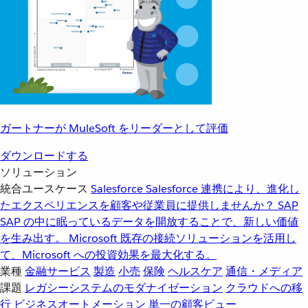
ガートナーが MuleSoft をリーダーとして評価
ダウンロードする
ソリューション
統合ユースケース
Salesforce
Salesforce 連携により、進化し
たエクスペリエンスを顧客や従業員に提供しませんか？
SAP
SAP の中に眠っているデータを開放することで、新しい価値
を生み出す。
Microsoft
既存の接続ソリューションを活用し
て、Microsoft への投資効果を最大化する。
業種
金融サービス
製造
小売
保険
ヘルスケア
通信・メディア
課題
レガシーシステムのモダナイゼーション
クラウドへの移
行
ビジネスオートメーション
単一の顧客ビュー