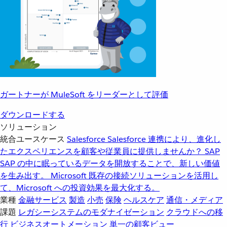
ガートナーが MuleSoft をリーダーとして評価
ダウンロードする
ソリューション
統合ユースケース
Salesforce
Salesforce 連携により、進化し
たエクスペリエンスを顧客や従業員に提供しませんか？
SAP
SAP の中に眠っているデータを開放することで、新しい価値
を生み出す。
Microsoft
既存の接続ソリューションを活用し
て、Microsoft への投資効果を最大化する。
業種
金融サービス
製造
小売
保険
ヘルスケア
通信・メディア
課題
レガシーシステムのモダナイゼーション
クラウドへの移
行
ビジネスオートメーション
単一の顧客ビュー