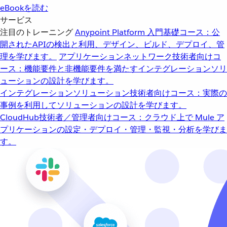
eBookを読む
サービス
注目のトレーニング
Anypoint Platform 入門
基礎コース：公
開されたAPIの検出と利用、デザイン、ビルド、デプロイ、管
理を学びます。
アプリケーションネットワーク
技術者向けコ
ース：機能要件と非機能要件を満たすインテグレーションソリ
ューションの設計を学びます。
インテグレーションソリューション
技術者向けコース：実際の
事例を利用してソリューションの設計を学びます。
CloudHub
技術者／管理者向けコース：クラウド上で Mule ア
プリケーションの設定・デプロイ・管理・監視・分析を学びま
す。