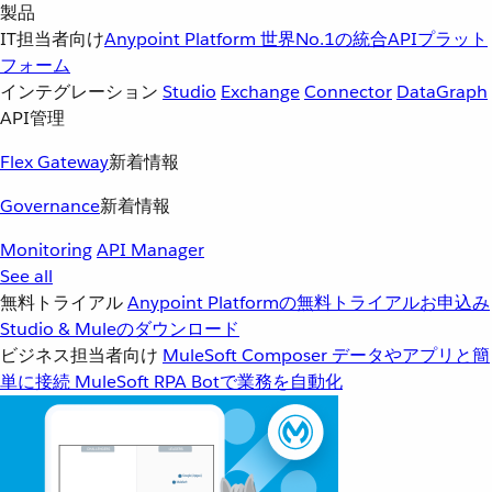
製品
IT担当者向け
Anypoint Platform
世界No.1の統合APIプラット
フォーム
インテグレーション
Studio
Exchange
Connector
DataGraph
API管理
Flex Gateway
新着情報
Governance
新着情報
Monitoring
API Manager
See all
無料トライアル
Anypoint Platformの無料トライアルお申込み
Studio & Muleのダウンロード
ビジネス担当者向け
MuleSoft Composer
データやアプリと簡
単に接続
MuleSoft RPA
Botで業務を自動化