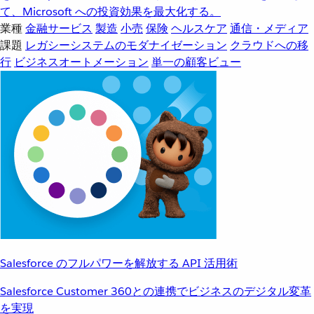
て、Microsoft への投資効果を最大化する。
業種
金融サービス
製造
小売
保険
ヘルスケア
通信・メディア
課題
レガシーシステムのモダナイゼーション
クラウドへの移
行
ビジネスオートメーション
単一の顧客ビュー
Salesforce のフルパワーを解放する API 活用術
Salesforce Customer 360との連携でビジネスのデジタル変革
を実現