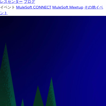
レスセンター
ブログ
イベント
MuleSoft CONNECT
MuleSoft Meetup
その他イベ
ント