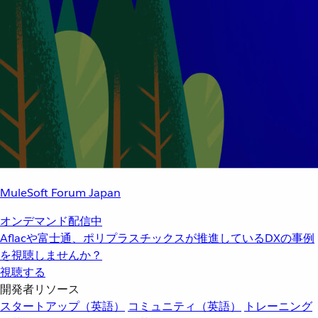
MuleSoft Forum Japan
オンデマンド配信中
Aflacや富士通、ポリプラスチックスが推進しているDXの事例
を視聴しませんか？
視聴する
開発者リソース
スタートアップ（英語）
コミュニティ（英語）
トレーニング