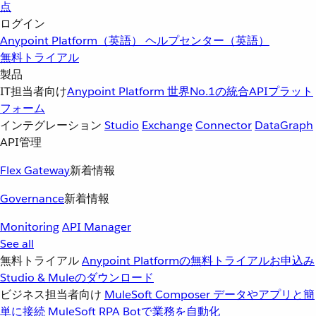
点
ログイン
Anypoint Platform（英語）
ヘルプセンター（英語）
無料トライアル
製品
IT担当者向け
Anypoint Platform
世界No.1の統合APIプラット
フォーム
インテグレーション
Studio
Exchange
Connector
DataGraph
API管理
Flex Gateway
新着情報
Governance
新着情報
Monitoring
API Manager
See all
無料トライアル
Anypoint Platformの無料トライアルお申込み
Studio & Muleのダウンロード
ビジネス担当者向け
MuleSoft Composer
データやアプリと簡
単に接続
MuleSoft RPA
Botで業務を自動化