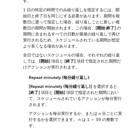
す。
1 日の特定の時間でのみ繰り返しを指定するには、開
始日と終了日を同じにする必要があります。期間を複
数日に渡って指定した場合、繰り返しごとに新しい複
数日の期間が開始されます。この場合、​
[開始-終了]
​ の
期間に含まれるすべての日数が最後の繰り返しで再び
実行されるため、スケジュールされている期間が想定
より長くなる場合があります。
全日ではないスケジュールの場合、それぞれの繰り返
しでは、​
[開始]
​ 項目と ​
[終了]
​ 項目で指定された期間だ
けアクションが実行されます。
Repeat minutely (毎分繰り返し)
​:
[Repeat minutely (毎分繰り返し)]
​ を選択すると、​
[終了]
​ 項目と ​
[開始]
​ 項目で指定された期間におい
て、スケジュールされているアクションが毎分実行
されます。
アクションを毎分実行するか、または ​
n
​ 分ごとに実
行するかを選択できます。
n
​ は 1 ～ 59 の整数で
す。