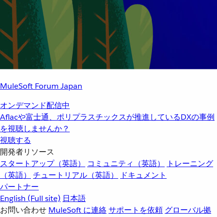
MuleSoft Forum Japan
オンデマンド配信中
Aflacや富士通、ポリプラスチックスが推進しているDXの事例
を視聴しませんか？
視聴する
開発者リソース
スタートアップ（英語）
コミュニティ（英語）
トレーニング
（英語）
チュートリアル（英語）
ドキュメント
パートナー
English
(Full site)
日本語
お問い合わせ
MuleSoft に連絡
サポートを依頼
グローバル拠