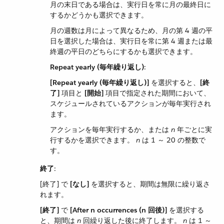
月の末日である場合は、実行日を常に月の最終日に
するかどうかも選択できます。
月の週数は月によって異なるため、月の第 4 週の平
日を選択した場合は、実行日を常に第 4 週または最
終週の平日のどちらにするかも選択できます。
Repeat yearly (毎年繰り返し)
​:
[Repeat yearly (毎年繰り返し)]
​ を選択すると、​
[終
了]
​ 項目と ​
[開始]
​ 項目で指定された期間において、
スケジュールされているアクションが毎年実行され
ます。
アクションを毎年実行するか、または ​
n
​ 年ごとに実
行するかを選択できます。
n
​ は 1 ～ 20 の整数で
す。
終了
​:
[終了] で ​
[なし]
​ を選択すると、期間は無限に繰り返さ
れます。
[終了]
で
[After n occurrences (n 回後)]
​ を選択する
と、期間は ​
n
​ 回繰り返した後に終了します。
n
​ は 1 ～