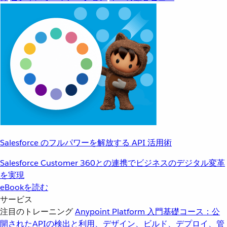
Salesforce のフルパワーを解放する API 活用術
Salesforce Customer 360との連携でビジネスのデジタル変革
を実現
eBookを読む
サービス
注目のトレーニング
Anypoint Platform 入門
基礎コース：公
開されたAPIの検出と利用、デザイン、ビルド、デプロイ、管