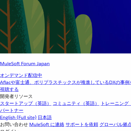
MuleSoft Forum Japan
オンデマンド配信中
Aflacや富士通、ポリプラスチックスが推進しているDXの事
視聴する
開発者リソース
スタートアップ（英語）
コミュニティ（英語）
トレーニング
パートナー
English
(Full site)
日本語
お問い合わせ
MuleSoft に連絡
サポートを依頼
グローバル拠