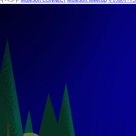
イベント
MuleSoft CONNECT
MuleSoft Meetup
その他イベ