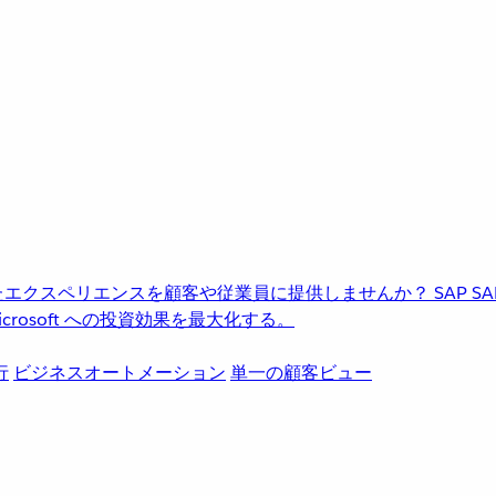
進化したエクスペリエンスを顧客や従業員に提供しませんか？
SAP
S
rosoft への投資効果を最大化する。
行
ビジネスオートメーション
単一の顧客ビュー