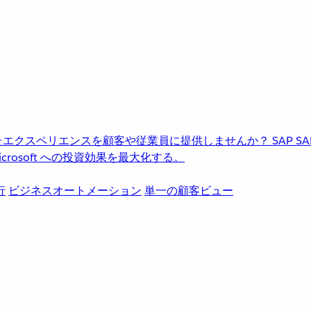
進化したエクスペリエンスを顧客や従業員に提供しませんか？
SAP
S
rosoft への投資効果を最大化する。
行
ビジネスオートメーション
単一の顧客ビュー