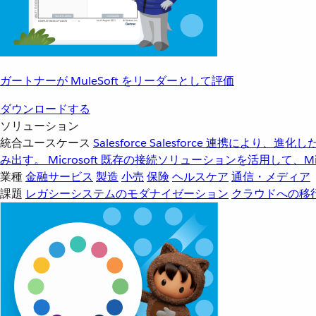
ガートナーが MuleSoft をリーダーとして評価
ダウンロードする
ソリューション
統合ユースケース
Salesforce
Salesforce 連携により、
み出す。
Microsoft
既存の接続ソリューションを活用して、Mic
業種
金融サービス
製造
小売
保険
ヘルスケア
通信・メディア
課題
レガシーシステムのモダナイゼーション
クラウドへの移