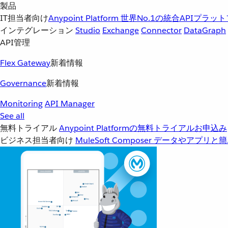
製品
IT担当者向け
Anypoint Platform
世界No.1の統合APIプラッ
インテグレーション
Studio
Exchange
Connector
DataGraph
API管理
Flex Gateway
新着情報
Governance
新着情報
Monitoring
API Manager
See all
無料トライアル
Anypoint Platformの無料トライアルお申込み
ビジネス担当者向け
MuleSoft Composer
データやアプリと簡