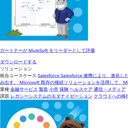
ガートナーが MuleSoft をリーダーとして評価
ダウンロードする
ソリューション
統合ユースケース
Salesforce
Salesforce 連携により、
み出す。
Microsoft
既存の接続ソリューションを活用して、Mic
業種
金融サービス
製造
小売
保険
ヘルスケア
通信・メディア
課題
レガシーシステムのモダナイゼーション
クラウドへの移