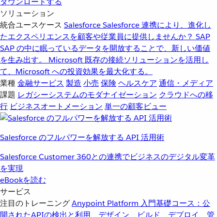
ダウンロードする
ソリューション
統合ユースケース
Salesforce
Salesforce 連携により、進化し
たエクスペリエンスを顧客や従業員に提供しませんか？
SAP
SAP の中に眠っているデータを開放することで、新しい価値
を生み出す。
Microsoft
既存の接続ソリューションを活用し
て、Microsoft への投資効果を最大化する。
業種
金融サービス
製造
小売
保険
ヘルスケア
通信・メディア
課題
レガシーシステムのモダナイゼーション
クラウドへの移
行
ビジネスオートメーション
単一の顧客ビュー
Salesforce のフルパワーを解放する API 活用術
Salesforce Customer 360との連携でビジネスのデジタル変革
を実現
eBookを読む
サービス
注目のトレーニング
Anypoint Platform 入門
基礎コース：公
開されたAPIの検出と利用、デザイン、ビルド、デプロイ、管