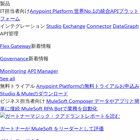
製品
IT担当者向け
Anypoint Platform
世界No.1の統合APIプラット
フォーム
インテグレーション
Studio
Exchange
Connector
DataGraph
API管理
Flex Gateway
新着情報
Governance
新着情報
Monitoring
API Manager
See all
無料トライアル
Anypoint Platformの無料トライアルお申込み
Studio & Muleのダウンロード
ビジネス担当者向け
MuleSoft Composer
データやアプリと簡
単に接続
MuleSoft RPA
Botで業務を自動化
ガートナーが MuleSoft をリーダーとして評価