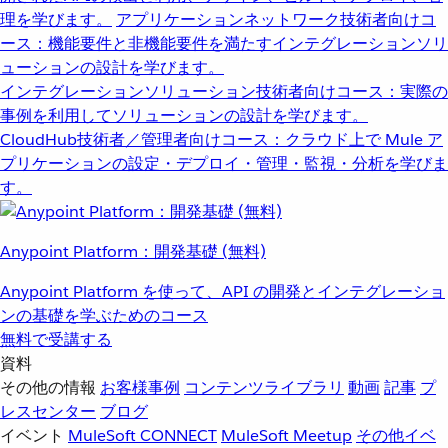
理を学びます。
アプリケーションネットワーク
技術者向けコ
ース：機能要件と非機能要件を満たすインテグレーションソリ
ューションの設計を学びます。
インテグレーションソリューション
技術者向けコース：実際の
事例を利用してソリューションの設計を学びます。
CloudHub
技術者／管理者向けコース：クラウド上で Mule ア
プリケーションの設定・デプロイ・管理・監視・分析を学びま
す。
Anypoint Platform：開発基礎 (無料)
Anypoint Platform を使って、API の開発とインテグレーショ
ンの基礎を学ぶためのコース
無料で受講する
資料
その他の情報
お客様事例
コンテンツライブラリ
動画
記事
プ
レスセンター
ブログ
イベント
MuleSoft CONNECT
MuleSoft Meetup
その他イベ