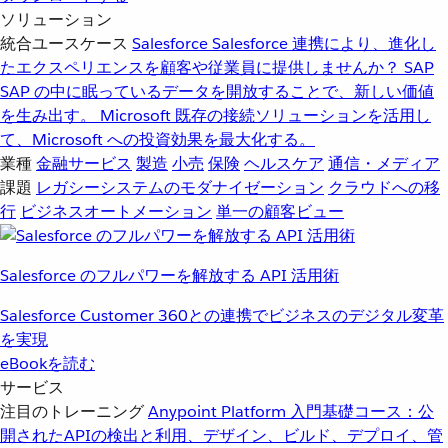
ソリューション
統合ユースケース
Salesforce
Salesforce 連携により、進化し
たエクスペリエンスを顧客や従業員に提供しませんか？
SAP
SAP の中に眠っているデータを開放することで、新しい価値
を生み出す。
Microsoft
既存の接続ソリューションを活用し
て、Microsoft への投資効果を最大化する。
業種
金融サービス
製造
小売
保険
ヘルスケア
通信・メディア
課題
レガシーシステムのモダナイゼーション
クラウドへの移
行
ビジネスオートメーション
単一の顧客ビュー
Salesforce のフルパワーを解放する API 活用術
Salesforce Customer 360との連携でビジネスのデジタル変革
を実現
eBookを読む
サービス
注目のトレーニング
Anypoint Platform 入門
基礎コース：公
開されたAPIの検出と利用、デザイン、ビルド、デプロイ、管