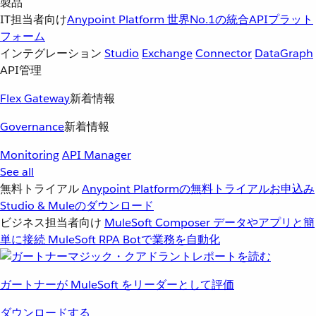
製品
IT担当者向け
Anypoint Platform
世界No.1の統合APIプラット
フォーム
インテグレーション
Studio
Exchange
Connector
DataGraph
API管理
Flex Gateway
新着情報
Governance
新着情報
Monitoring
API Manager
See all
無料トライアル
Anypoint Platformの無料トライアルお申込み
Studio & Muleのダウンロード
ビジネス担当者向け
MuleSoft Composer
データやアプリと簡
単に接続
MuleSoft RPA
Botで業務を自動化
ガートナーが MuleSoft をリーダーとして評価
ダウンロードする