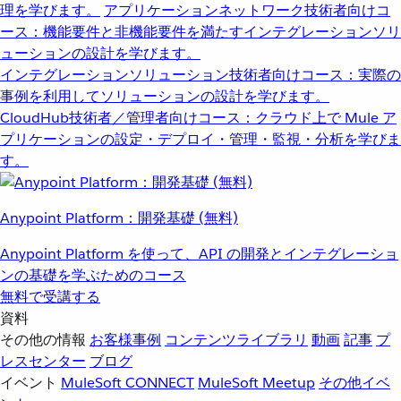
理を学びます。
アプリケーションネットワーク
技術者向けコ
ース：機能要件と非機能要件を満たすインテグレーションソリ
ューションの設計を学びます。
インテグレーションソリューション
技術者向けコース：実際の
事例を利用してソリューションの設計を学びます。
CloudHub
技術者／管理者向けコース：クラウド上で Mule ア
プリケーションの設定・デプロイ・管理・監視・分析を学びま
す。
Anypoint Platform：開発基礎 (無料)
Anypoint Platform を使って、API の開発とインテグレーショ
ンの基礎を学ぶためのコース
無料で受講する
資料
その他の情報
お客様事例
コンテンツライブラリ
動画
記事
プ
レスセンター
ブログ
イベント
MuleSoft CONNECT
MuleSoft Meetup
その他イベ