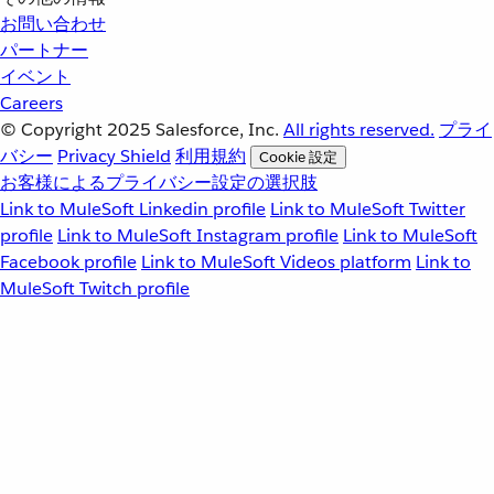
お問い合わせ
パートナー
イベント
Careers
© Copyright 2025
Salesforce, Inc.
All rights reserved.
プライ
バシー
Privacy Shield
利用規約
Cookie 設定
お客様によるプライバシー設定の選択肢
Link to MuleSoft Linkedin profile
Link to MuleSoft Twitter
profile
Link to MuleSoft Instagram profile
Link to MuleSoft
Facebook profile
Link to MuleSoft Videos platform
Link to
MuleSoft Twitch profile