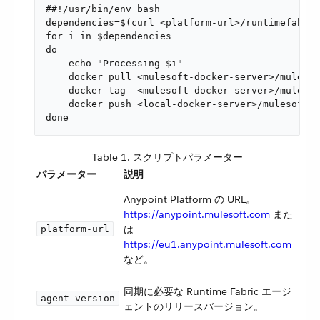
##!/usr/bin/env bash

dependencies=$(curl <platform-url>/runtimefabric
for i in $dependencies

do

    echo "Processing $i"

    docker pull <mulesoft-docker-server>/mulesof
    docker tag  <mulesoft-docker-server>/mulesof
    docker push <local-docker-server>/mulesoft/$
done
Table 1. スクリプトパラメーター
パラメーター
説明
Anypoint Platform の URL。​
https://anypoint.mulesoft.com
また
は
platform-url
https://eu1.anypoint.mulesoft.com
など。
同期に必要な Runtime Fabric エージ
agent-version
ェントのリリースバージョン。