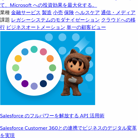
て、Microsoft への投資効果を最大化する。
業種
金融サービス
製造
小売
保険
ヘルスケア
通信・メディア
課題
レガシーシステムのモダナイゼーション
クラウドへの移
行
ビジネスオートメーション
単一の顧客ビュー
Salesforce のフルパワーを解放する API 活用術
Salesforce Customer 360との連携でビジネスのデジタル変革
を実現