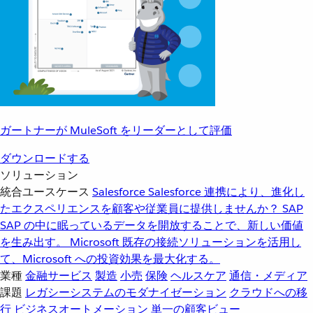
ガートナーが MuleSoft をリーダーとして評価
ダウンロードする
ソリューション
統合ユースケース
Salesforce
Salesforce 連携により、進化し
たエクスペリエンスを顧客や従業員に提供しませんか？
SAP
SAP の中に眠っているデータを開放することで、新しい価値
を生み出す。
Microsoft
既存の接続ソリューションを活用し
て、Microsoft への投資効果を最大化する。
業種
金融サービス
製造
小売
保険
ヘルスケア
通信・メディア
課題
レガシーシステムのモダナイゼーション
クラウドへの移
行
ビジネスオートメーション
単一の顧客ビュー