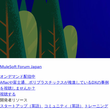
MuleSoft Forum Japan
オンデマンド配信中
Aflacや富士通、ポリプラスチックスが推進しているDXの事例
を視聴しませんか？
視聴する
開発者リソース
スタートアップ（英語）
コミュニティ（英語）
トレーニング