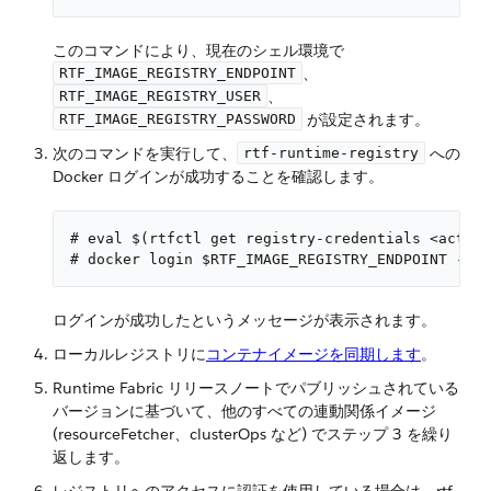
このコマンドにより、現在のシェル環境で ​
​、​
RTF_IMAGE_REGISTRY_ENDPOINT
​、​
RTF_IMAGE_REGISTRY_USER
​ が設定されます。
RTF_IMAGE_REGISTRY_PASSWORD
次のコマンドを実行して、​
​ への
rtf-runtime-registry
Docker ログインが成功することを確認します。
# eval $(rtfctl get registry-credentials <activa
# docker login $RTF_IMAGE_REGISTRY_ENDPOINT --us
ログインが成功したというメッセージが表示されます。
ローカルレジストリに​
コンテナイメージを同期します
​。
Runtime Fabric リリースノートでパブリッシュされている
バージョンに基づいて、他のすべての連動関係イメージ
(resourceFetcher、clusterOps など) でステップ 3 を繰り
返します。