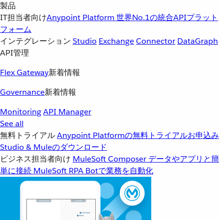
製品
IT担当者向け
Anypoint Platform
世界No.1の統合APIプラット
フォーム
インテグレーション
Studio
Exchange
Connector
DataGraph
API管理
Flex Gateway
新着情報
Governance
新着情報
Monitoring
API Manager
See all
無料トライアル
Anypoint Platformの無料トライアルお申込み
Studio & Muleのダウンロード
ビジネス担当者向け
MuleSoft Composer
データやアプリと簡
単に接続
MuleSoft RPA
Botで業務を自動化