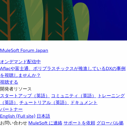
MuleSoft Forum Japan
オンデマンド配信中
Aflacや富士通、ポリプラスチックスが推進しているDXの事例
を視聴しませんか？
視聴する
開発者リソース
スタートアップ（英語）
コミュニティ（英語）
トレーニング
（英語）
チュートリアル（英語）
ドキュメント
パートナー
English
(Full site)
日本語
お問い合わせ
MuleSoft に連絡
サポートを依頼
グローバル拠