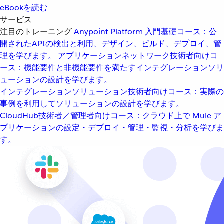
eBookを読む
サービス
注目のトレーニング
Anypoint Platform 入門
基礎コース：公
開されたAPIの検出と利用、デザイン、ビルド、デプロイ、管
理を学びます。
アプリケーションネットワーク
技術者向けコ
ース：機能要件と非機能要件を満たすインテグレーションソリ
ューションの設計を学びます。
インテグレーションソリューション
技術者向けコース：実際の
事例を利用してソリューションの設計を学びます。
CloudHub
技術者／管理者向けコース：クラウド上で Mule ア
プリケーションの設定・デプロイ・管理・監視・分析を学びま
す。