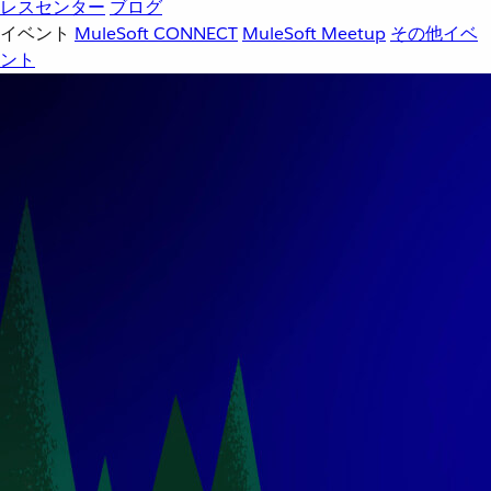
レスセンター
ブログ
イベント
MuleSoft CONNECT
MuleSoft Meetup
その他イベ
ント