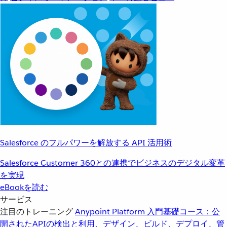
Salesforce のフルパワーを解放する API 活用術
Salesforce Customer 360との連携でビジネスのデジタル変革
を実現
eBookを読む
サービス
注目のトレーニング
Anypoint Platform 入門
基礎コース：公
開されたAPIの検出と利用、デザイン、ビルド、デプロイ、管