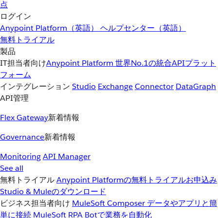
点
ログイン
Anypoint Platform（英語）
ヘルプセンター（英語）
無料トライアル
製品
IT担当者向け
Anypoint Platform
世界No.1の統合APIプラット
フォーム
インテグレーション
Studio
Exchange
Connector
DataGraph
API管理
Flex Gateway
新着情報
Governance
新着情報
Monitoring
API Manager
See all
無料トライアル
Anypoint Platformの無料トライアルお申込み
Studio & Muleのダウンロード
ビジネス担当者向け
MuleSoft Composer
データやアプリと簡
単に接続
MuleSoft RPA
Botで業務を自動化