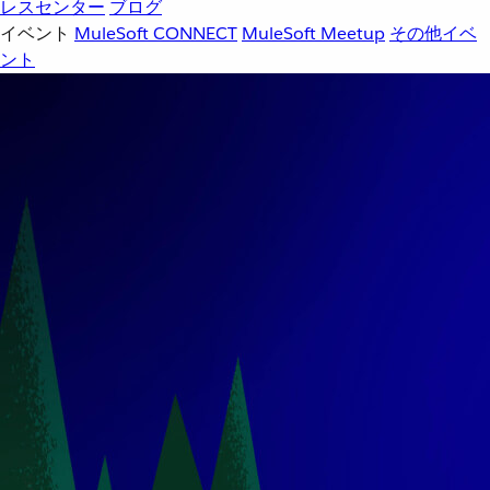
レスセンター
ブログ
イベント
MuleSoft CONNECT
MuleSoft Meetup
その他イベ
ント