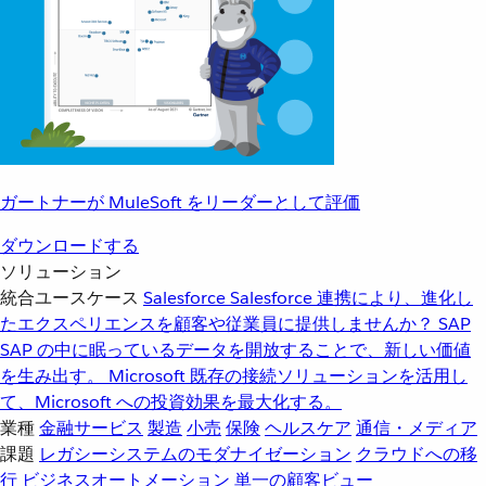
ガートナーが MuleSoft をリーダーとして評価
ダウンロードする
ソリューション
統合ユースケース
Salesforce
Salesforce 連携により、進化し
たエクスペリエンスを顧客や従業員に提供しませんか？
SAP
SAP の中に眠っているデータを開放することで、新しい価値
を生み出す。
Microsoft
既存の接続ソリューションを活用し
て、Microsoft への投資効果を最大化する。
業種
金融サービス
製造
小売
保険
ヘルスケア
通信・メディア
課題
レガシーシステムのモダナイゼーション
クラウドへの移
行
ビジネスオートメーション
単一の顧客ビュー