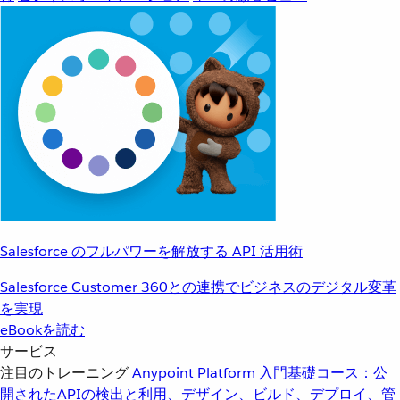
Salesforce のフルパワーを解放する API 活用術
Salesforce Customer 360との連携でビジネスのデジタル変革
を実現
eBookを読む
サービス
注目のトレーニング
Anypoint Platform 入門
基礎コース：公
開されたAPIの検出と利用、デザイン、ビルド、デプロイ、管