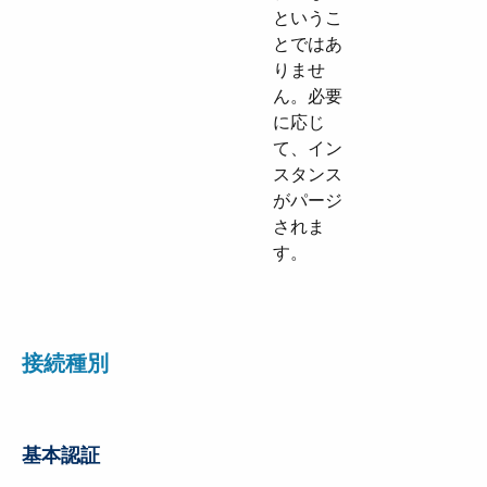
というこ
とではあ
りませ
ん。必要
に応じ
て、イン
スタンス
がパージ
されま
す。
接続種別
基本認証