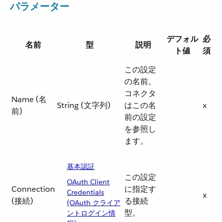
パラメーター
デフォル
必
名前
型
説明
ト値
須
この設定
の名前。
コネクタ
Name (名
String (文字列)
はこの名
x
前)
前の設定
を参照し
ます。
基本認証
この設定
OAuth Client
Connection
に指定す
Credentials
x
(接続)
る接続
(OAuth クライア
型。
ントログイン情