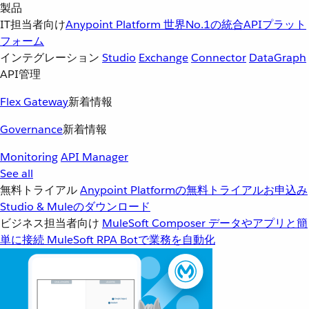
製品
IT担当者向け
Anypoint Platform
世界No.1の統合APIプラット
フォーム
インテグレーション
Studio
Exchange
Connector
DataGraph
API管理
Flex Gateway
新着情報
Governance
新着情報
Monitoring
API Manager
See all
無料トライアル
Anypoint Platformの無料トライアルお申込み
Studio & Muleのダウンロード
ビジネス担当者向け
MuleSoft Composer
データやアプリと簡
単に接続
MuleSoft RPA
Botで業務を自動化