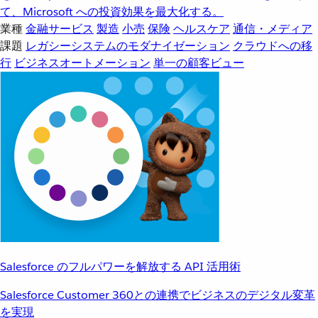
て、Microsoft への投資効果を最大化する。
業種
金融サービス
製造
小売
保険
ヘルスケア
通信・メディア
課題
レガシーシステムのモダナイゼーション
クラウドへの移
行
ビジネスオートメーション
単一の顧客ビュー
Salesforce のフルパワーを解放する API 活用術
Salesforce Customer 360との連携でビジネスのデジタル変革
を実現