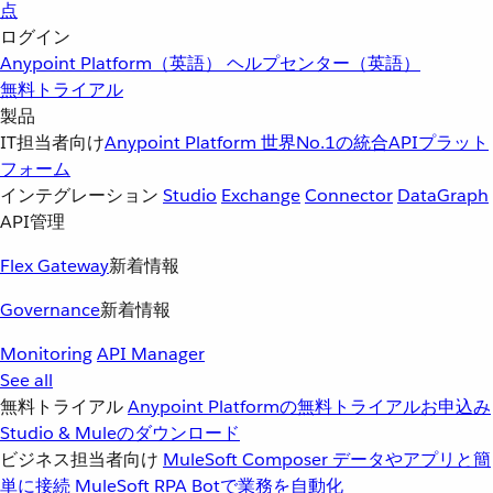
点
ログイン
Anypoint Platform（英語）
ヘルプセンター（英語）
無料トライアル
製品
IT担当者向け
Anypoint Platform
世界No.1の統合APIプラット
フォーム
インテグレーション
Studio
Exchange
Connector
DataGraph
API管理
Flex Gateway
新着情報
Governance
新着情報
Monitoring
API Manager
See all
無料トライアル
Anypoint Platformの無料トライアルお申込み
Studio & Muleのダウンロード
ビジネス担当者向け
MuleSoft Composer
データやアプリと簡
単に接続
MuleSoft RPA
Botで業務を自動化