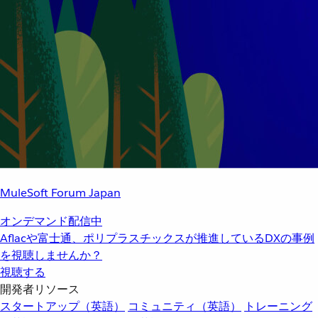
MuleSoft Forum Japan
オンデマンド配信中
Aflacや富士通、ポリプラスチックスが推進しているDXの事例
を視聴しませんか？
視聴する
開発者リソース
スタートアップ（英語）
コミュニティ（英語）
トレーニング