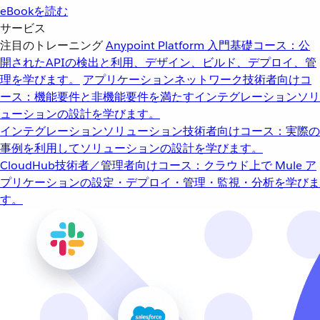
eBookを読む
サービス
注目のトレーニング
Anypoint Platform 入門
基礎コース：公
開されたAPIの検出と利用、デザイン、ビルド、デプロイ、管
理を学びます。
アプリケーションネットワーク
技術者向けコ
ース：機能要件と非機能要件を満たすインテグレーションソリ
ューションの設計を学びます。
インテグレーションソリューション
技術者向けコース：実際の
事例を利用してソリューションの設計を学びます。
CloudHub
技術者／管理者向けコース：クラウド上で Mule ア
プリケーションの設定・デプロイ・管理・監視・分析を学びま
す。