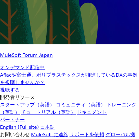
MuleSoft Forum Japan
オンデマンド配信中
Aflacや富士通、ポリプラスチックスが推進しているDXの事例
を視聴しませんか？
視聴する
開発者リソース
スタートアップ（英語）
コミュニティ（英語）
トレーニング
（英語）
チュートリアル（英語）
ドキュメント
パートナー
English
(Full site)
日本語
お問い合わせ
MuleSoft に連絡
サポートを依頼
グローバル拠