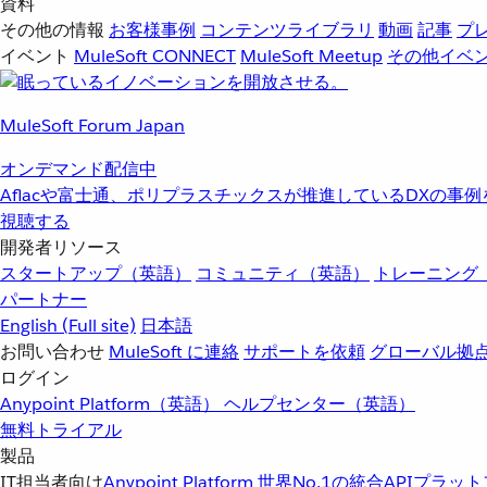
資料
その他の情報
お客様事例
コンテンツライブラリ
動画
記事
プ
イベント
MuleSoft CONNECT
MuleSoft Meetup
その他イベ
MuleSoft Forum Japan
オンデマンド配信中
Aflacや富士通、ポリプラスチックスが推進しているDXの事
視聴する
開発者リソース
スタートアップ（英語）
コミュニティ（英語）
トレーニング
パートナー
English
(Full site)
日本語
お問い合わせ
MuleSoft に連絡
サポートを依頼
グローバル拠
ログイン
Anypoint Platform（英語）
ヘルプセンター（英語）
無料トライアル
製品
IT担当者向け
Anypoint Platform
世界No.1の統合APIプラッ