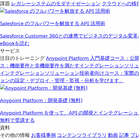
課題
レガシーシステムのモダナイゼーション
クラウドへの移
Salesforce のフルパワーを解放する API 活用術
Salesforce Customer 360との連携でビジネスのデジタル変
eBookを読む
サービス
注目のトレーニング
Anypoint Platform 入門
基礎コース：公開
ス：機能要件と非機能要件を満たすインテグレーションソリュ
インテグレーションソリューション
技術者向けコース：実際の
ョンの設定・デプロイ・管理・監視・分析を学びます。
Anypoint Platform：開発基礎 (無料)
Anypoint Platform を使って、API の開発とインテグ
無料で受講する
資料
その他の情報
お客様事例
コンテンツライブラリ
動画
記事
プ