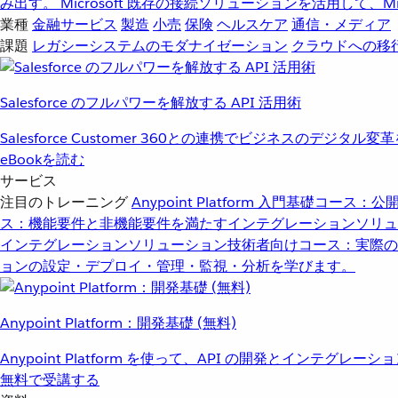
み出す。
Microsoft
既存の接続ソリューションを活用して、Mic
業種
金融サービス
製造
小売
保険
ヘルスケア
通信・メディア
課題
レガシーシステムのモダナイゼーション
クラウドへの移
Salesforce のフルパワーを解放する API 活用術
Salesforce Customer 360との連携でビジネスのデジタル変
eBookを読む
サービス
注目のトレーニング
Anypoint Platform 入門
基礎コース：公開
ス：機能要件と非機能要件を満たすインテグレーションソリュ
インテグレーションソリューション
技術者向けコース：実際の
ョンの設定・デプロイ・管理・監視・分析を学びます。
Anypoint Platform：開発基礎 (無料)
Anypoint Platform を使って、API の開発とインテグ
無料で受講する