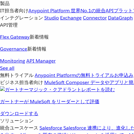
製品
IT担当者向け
Anypoint Platform
世界No.1の統合APIプラッ
インテグレーション
Studio
Exchange
Connector
DataGraph
API管理
Flex Gateway
新着情報
Governance
新着情報
Monitoring
API Manager
See all
無料トライアル
Anypoint Platformの無料トライアルお申込み
ビジネス担当者向け
MuleSoft Composer
データやアプリと簡
ガートナーが MuleSoft をリーダーとして評価
ダウンロードする
ソリューション
統合ユースケース
Salesforce
Salesforce 連携により、