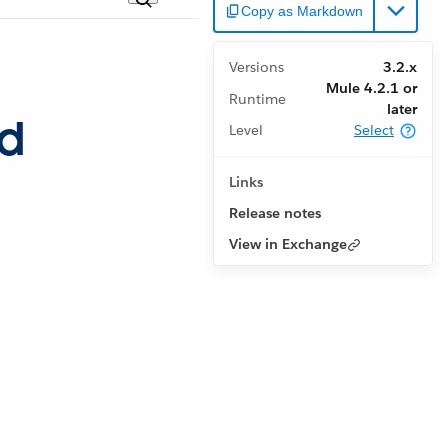
Copy as Markdown
Versions
3.2.x
Mule 4.2.1 or
Runtime
later
ud
Level
Select
Links
Release notes
View in Exchange