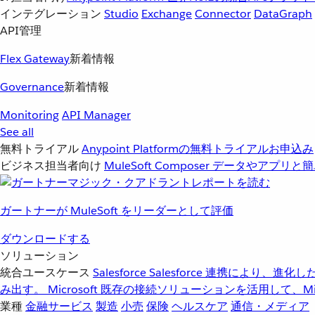
インテグレーション
Studio
Exchange
Connector
DataGraph
API管理
Flex Gateway
新着情報
Governance
新着情報
Monitoring
API Manager
See all
無料トライアル
Anypoint Platformの無料トライアルお申込み
ビジネス担当者向け
MuleSoft Composer
データやアプリと簡
ガートナーが MuleSoft をリーダーとして評価
ダウンロードする
ソリューション
統合ユースケース
Salesforce
Salesforce 連携により、
み出す。
Microsoft
既存の接続ソリューションを活用して、Mic
業種
金融サービス
製造
小売
保険
ヘルスケア
通信・メディア