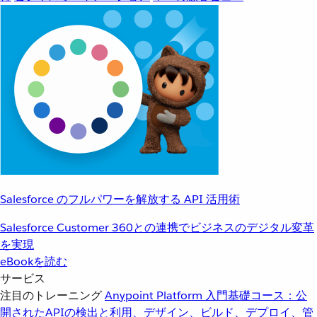
Salesforce のフルパワーを解放する API 活用術
Salesforce Customer 360との連携でビジネスのデジタル変革
を実現
eBookを読む
サービス
注目のトレーニング
Anypoint Platform 入門
基礎コース：公
開されたAPIの検出と利用、デザイン、ビルド、デプロイ、管