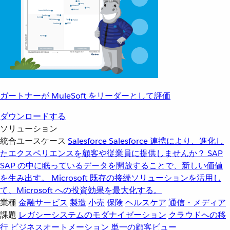
ガートナーが MuleSoft をリーダーとして評価
ダウンロードする
ソリューション
統合ユースケース
Salesforce
Salesforce 連携により、進化し
たエクスペリエンスを顧客や従業員に提供しませんか？
SAP
SAP の中に眠っているデータを開放することで、新しい価値
を生み出す。
Microsoft
既存の接続ソリューションを活用し
て、Microsoft への投資効果を最大化する。
業種
金融サービス
製造
小売
保険
ヘルスケア
通信・メディア
課題
レガシーシステムのモダナイゼーション
クラウドへの移
行
ビジネスオートメーション
単一の顧客ビュー