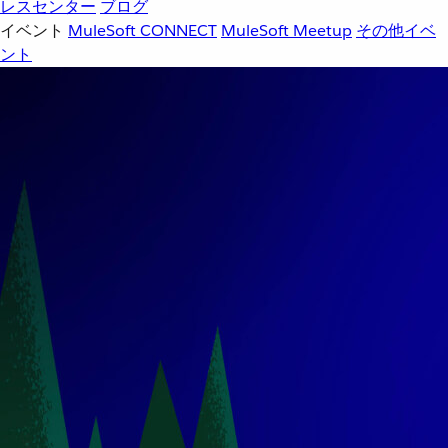
レスセンター
ブログ
イベント
MuleSoft CONNECT
MuleSoft Meetup
その他イベ
ント