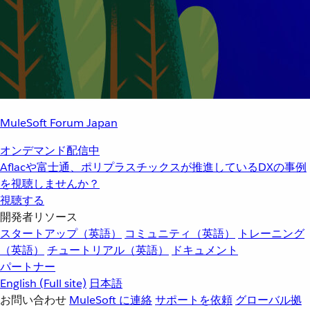
MuleSoft Forum Japan
オンデマンド配信中
Aflacや富士通、ポリプラスチックスが推進しているDXの事例
を視聴しませんか？
視聴する
開発者リソース
スタートアップ（英語）
コミュニティ（英語）
トレーニング
（英語）
チュートリアル（英語）
ドキュメント
パートナー
English
(Full site)
日本語
お問い合わせ
MuleSoft に連絡
サポートを依頼
グローバル拠