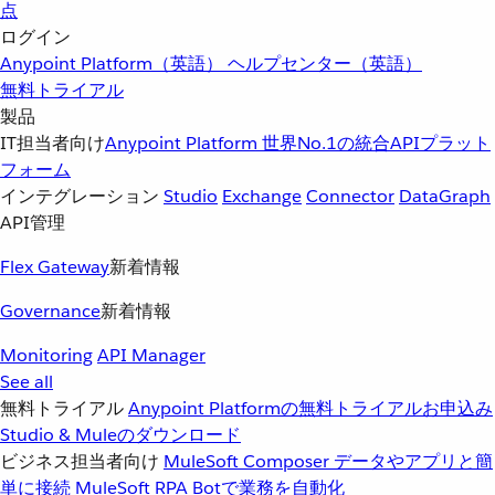
点
ログイン
Anypoint Platform（英語）
ヘルプセンター（英語）
無料トライアル
製品
IT担当者向け
Anypoint Platform
世界No.1の統合APIプラット
フォーム
インテグレーション
Studio
Exchange
Connector
DataGraph
API管理
Flex Gateway
新着情報
Governance
新着情報
Monitoring
API Manager
See all
無料トライアル
Anypoint Platformの無料トライアルお申込み
Studio & Muleのダウンロード
ビジネス担当者向け
MuleSoft Composer
データやアプリと簡
単に接続
MuleSoft RPA
Botで業務を自動化