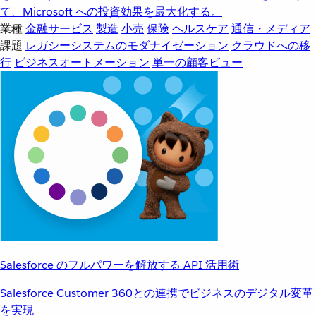
て、Microsoft への投資効果を最大化する。
業種
金融サービス
製造
小売
保険
ヘルスケア
通信・メディア
課題
レガシーシステムのモダナイゼーション
クラウドへの移
行
ビジネスオートメーション
単一の顧客ビュー
Salesforce のフルパワーを解放する API 活用術
Salesforce Customer 360との連携でビジネスのデジタル変革
を実現