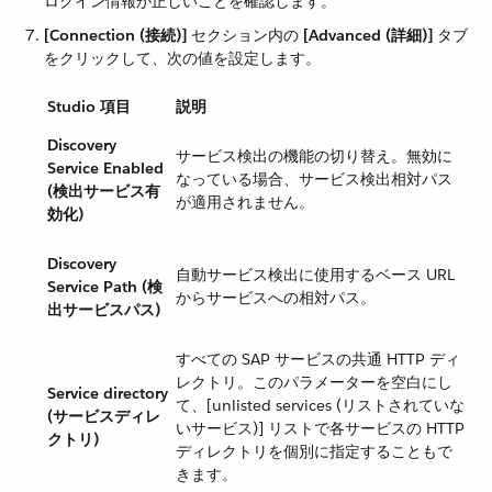
ログイン情報が正しいことを確認します。
[Connection (接続)]
​ セクション内の ​
[Advanced (詳細)]
​ タブ
をクリックして、次の値を設定します。
Studio 項目
説明
Discovery
サービス検出の機能の切り替え。無効に
Service Enabled
なっている場合、サービス検出相対パス
(検出サービス有
が適用されません。
効化)
Discovery
自動サービス検出に使用するベース URL
Service Path (検
からサービスへの相対パス。
出サービスパス)
すべての SAP サービスの共通 HTTP ディ
レクトリ。このパラメーターを空白にし
Service directory
て、[unlisted services (リストされていな
(サービスディレ
いサービス)] リストで各サービスの HTTP
クトリ)
ディレクトリを個別に指定することもで
きます。