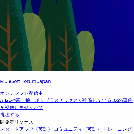
MuleSoft Forum Japan
オンデマンド配信中
Aflacや富士通、ポリプラスチックスが推進しているDXの事例
を視聴しませんか？
視聴する
開発者リソース
スタートアップ（英語）
コミュニティ（英語）
トレーニング