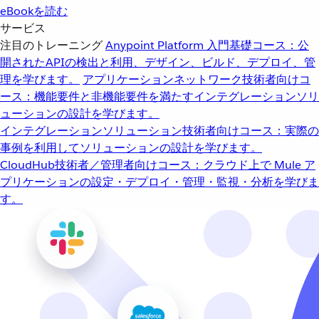
eBookを読む
サービス
注目のトレーニング
Anypoint Platform 入門
基礎コース：公
開されたAPIの検出と利用、デザイン、ビルド、デプロイ、管
理を学びます。
アプリケーションネットワーク
技術者向けコ
ース：機能要件と非機能要件を満たすインテグレーションソリ
ューションの設計を学びます。
インテグレーションソリューション
技術者向けコース：実際の
事例を利用してソリューションの設計を学びます。
CloudHub
技術者／管理者向けコース：クラウド上で Mule ア
プリケーションの設定・デプロイ・管理・監視・分析を学びま
す。