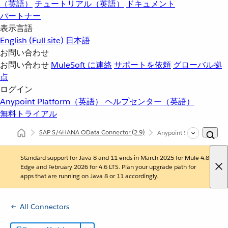
（英語）
チュートリアル（英語）
ドキュメント
パートナー
表示言語
English
(Full site)
日本語
お問い合わせ
お問い合わせ
MuleSoft に連絡
サポートを依頼
グローバル拠
点
ログイン
Anypoint Platform（英語）
ヘルプセンター（英語）
無料トライアル
SAP S/4HANA OData Connector
(2.9)
Anypoint Studio を使用
Standard support for Java 8 and 11 ends in March 2025 for Mule 4.8
Edge and February 2026 for 4.6 LTS. Plan your upgrade path for
apps that are running on Java 8 or 11 accordingly.
All Connectors