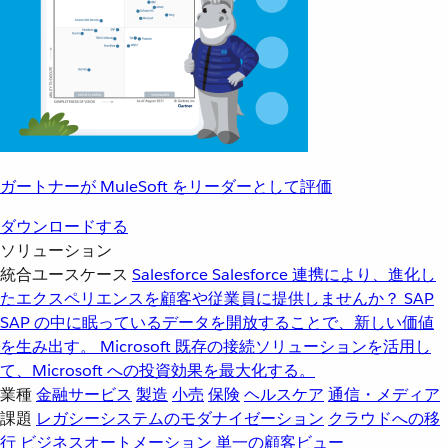
ガートナーが MuleSoft をリーダーとして評価
ダウンロードする
ソリューション
統合ユースケース
Salesforce
Salesforce 連携により、進化し
たエクスペリエンスを顧客や従業員に提供しませんか？
SAP
SAP の中に眠っているデータを開放することで、新しい価値
を生み出す。
Microsoft
既存の接続ソリューションを活用し
て、Microsoft への投資効果を最大化する。
業種
金融サービス
製造
小売
保険
ヘルスケア
通信・メディア
課題
レガシーシステムのモダナイゼーション
クラウドへの移
行
ビジネスオートメーション
単一の顧客ビュー