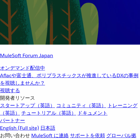
MuleSoft Forum Japan
オンデマンド配信中
Aflacや富士通、ポリプラスチックスが推進しているDXの事例
を視聴しませんか？
視聴する
開発者リソース
スタートアップ（英語）
コミュニティ（英語）
トレーニング
（英語）
チュートリアル（英語）
ドキュメント
パートナー
English
(Full site)
日本語
お問い合わせ
MuleSoft に連絡
サポートを依頼
グローバル拠