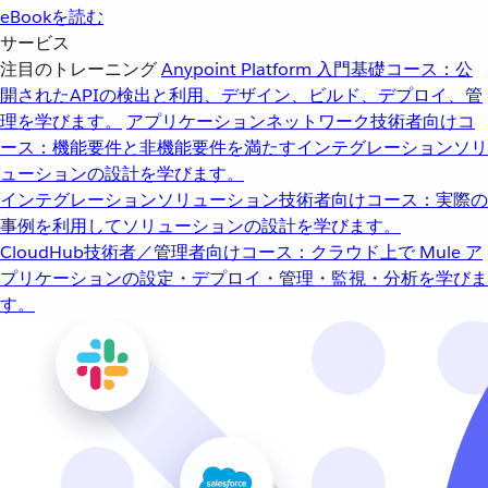
eBookを読む
サービス
注目のトレーニング
Anypoint Platform 入門
基礎コース：公
開されたAPIの検出と利用、デザイン、ビルド、デプロイ、管
理を学びます。
アプリケーションネットワーク
技術者向けコ
ース：機能要件と非機能要件を満たすインテグレーションソリ
ューションの設計を学びます。
インテグレーションソリューション
技術者向けコース：実際の
事例を利用してソリューションの設計を学びます。
CloudHub
技術者／管理者向けコース：クラウド上で Mule ア
プリケーションの設定・デプロイ・管理・監視・分析を学びま
す。