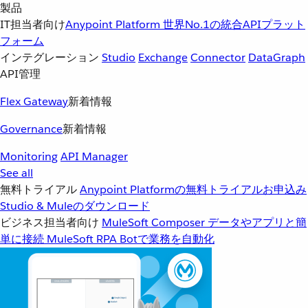
製品
IT担当者向け
Anypoint Platform
世界No.1の統合APIプラット
フォーム
インテグレーション
Studio
Exchange
Connector
DataGraph
API管理
Flex Gateway
新着情報
Governance
新着情報
Monitoring
API Manager
See all
無料トライアル
Anypoint Platformの無料トライアルお申込み
Studio & Muleのダウンロード
ビジネス担当者向け
MuleSoft Composer
データやアプリと簡
単に接続
MuleSoft RPA
Botで業務を自動化