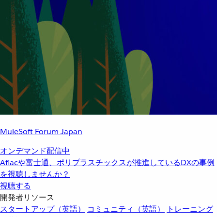
MuleSoft Forum Japan
オンデマンド配信中
Aflacや富士通、ポリプラスチックスが推進しているDXの事例
を視聴しませんか？
視聴する
開発者リソース
スタートアップ（英語）
コミュニティ（英語）
トレーニング