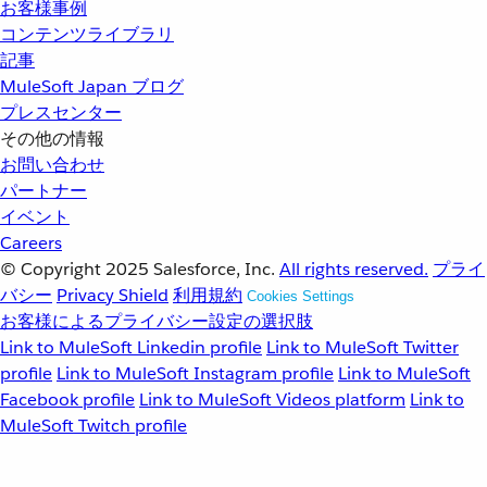
お客様事例
コンテンツライブラリ
記事
MuleSoft Japan ブログ
プレスセンター
その他の情報
お問い合わせ
パートナー
イベント
Careers
© Copyright 2025
Salesforce, Inc.
All rights reserved.
プライ
バシー
Privacy Shield
利用規約
Cookies Settings
お客様によるプライバシー設定の選択肢
Link to MuleSoft Linkedin profile
Link to MuleSoft Twitter
profile
Link to MuleSoft Instagram profile
Link to MuleSoft
Facebook profile
Link to MuleSoft Videos platform
Link to
MuleSoft Twitch profile