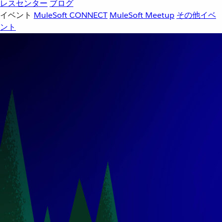
レスセンター
ブログ
イベント
MuleSoft CONNECT
MuleSoft Meetup
その他イベ
ント