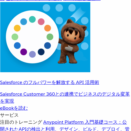
Salesforce のフルパワーを解放する API 活用術
Salesforce Customer 360との連携でビジネスのデジタル変革
を実現
eBookを読む
サービス
注目のトレーニング
Anypoint Platform 入門
基礎コース：公
開されたAPIの検出と利用、デザイン、ビルド、デプロイ、管