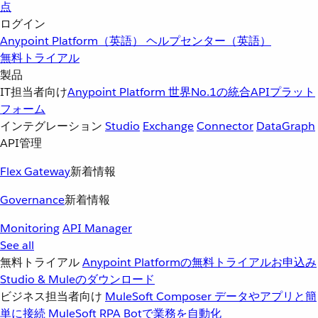
点
ログイン
Anypoint Platform（英語）
ヘルプセンター（英語）
無料トライアル
製品
IT担当者向け
Anypoint Platform
世界No.1の統合APIプラット
フォーム
インテグレーション
Studio
Exchange
Connector
DataGraph
API管理
Flex Gateway
新着情報
Governance
新着情報
Monitoring
API Manager
See all
無料トライアル
Anypoint Platformの無料トライアルお申込み
Studio & Muleのダウンロード
ビジネス担当者向け
MuleSoft Composer
データやアプリと簡
単に接続
MuleSoft RPA
Botで業務を自動化