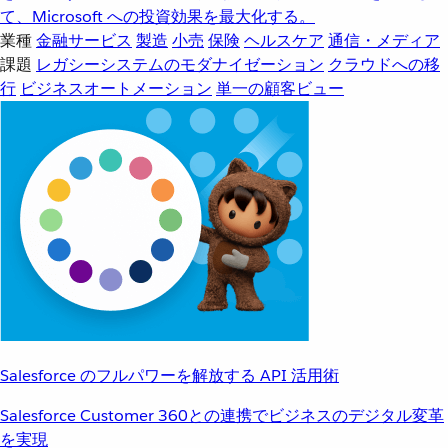
て、Microsoft への投資効果を最大化する。
業種
金融サービス
製造
小売
保険
ヘルスケア
通信・メディア
課題
レガシーシステムのモダナイゼーション
クラウドへの移
行
ビジネスオートメーション
単一の顧客ビュー
Salesforce のフルパワーを解放する API 活用術
Salesforce Customer 360との連携でビジネスのデジタル変革
を実現