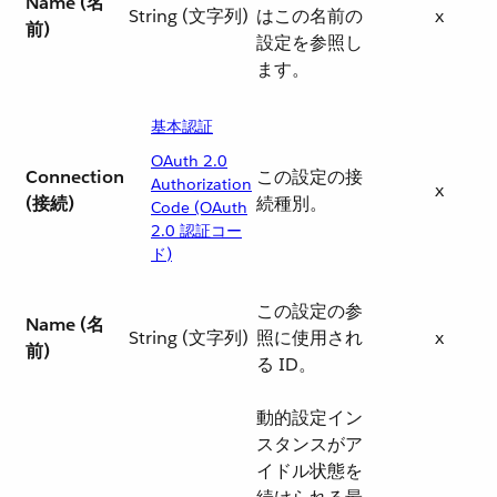
Name (名
String (文字列)
はこの名前の
x
前)
設定を参照し
ます。
基本認証
OAuth 2.0
Connection
この設定の接
Authorization
x
(接続)
続種別。
Code (OAuth
2.0 認証コー
ド)
この設定の参
Name (名
String (文字列)
照に使用され
x
前)
る ID。
動的設定イン
スタンスがア
イドル状態を