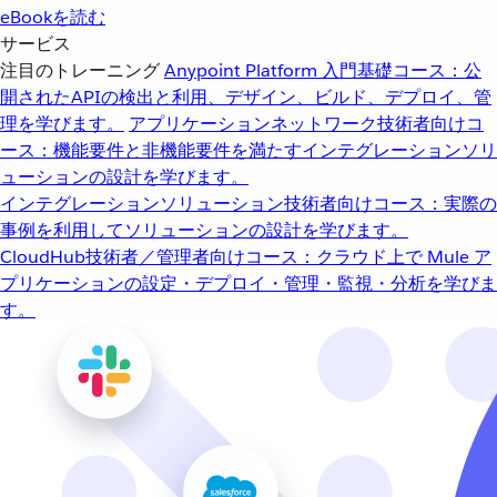
eBookを読む
サービス
注目のトレーニング
Anypoint Platform 入門
基礎コース：公
開されたAPIの検出と利用、デザイン、ビルド、デプロイ、管
理を学びます。
アプリケーションネットワーク
技術者向けコ
ース：機能要件と非機能要件を満たすインテグレーションソリ
ューションの設計を学びます。
インテグレーションソリューション
技術者向けコース：実際の
事例を利用してソリューションの設計を学びます。
CloudHub
技術者／管理者向けコース：クラウド上で Mule ア
プリケーションの設定・デプロイ・管理・監視・分析を学びま
す。