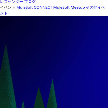
レスセンター
ブログ
イベント
MuleSoft CONNECT
MuleSoft Meetup
その他イベ
ント