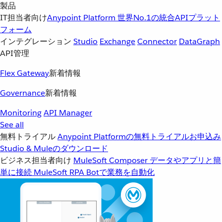
製品
IT担当者向け
Anypoint Platform
世界No.1の統合APIプラット
フォーム
インテグレーション
Studio
Exchange
Connector
DataGraph
API管理
Flex Gateway
新着情報
Governance
新着情報
Monitoring
API Manager
See all
無料トライアル
Anypoint Platformの無料トライアルお申込み
Studio & Muleのダウンロード
ビジネス担当者向け
MuleSoft Composer
データやアプリと簡
単に接続
MuleSoft RPA
Botで業務を自動化