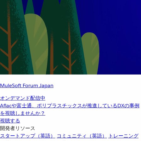
MuleSoft Forum Japan
オンデマンド配信中
Aflacや富士通、ポリプラスチックスが推進しているDXの事例
を視聴しませんか？
視聴する
開発者リソース
スタートアップ（英語）
コミュニティ（英語）
トレーニング