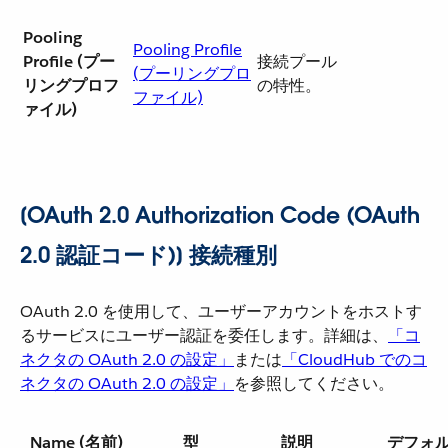
Pooling
Pooling Profile
Profile (プー
接続プール
(プーリングプロ
リングプロフ
の特性。
ファイル)
ァイル)
[OAuth 2.0 Authorization Code (OAuth
2.0 認証コード)] 接続種別
OAuth 2.0 を使用して、ユーザーアカウントをホストす
るサービスにユーザー認証を委任します。詳細は、​
「コ
ネクタの OAuth 2.0 の設定」
​または​
「CloudHub でのコ
ネクタの OAuth 2.0 の設定」
​を参照してください。
Name (名前)
型
説明
デフォ