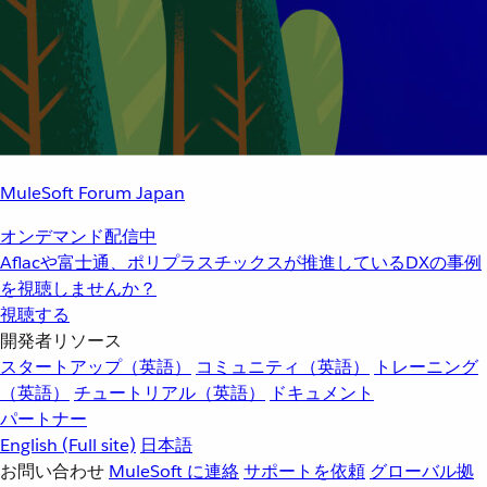
MuleSoft Forum Japan
オンデマンド配信中
Aflacや富士通、ポリプラスチックスが推進しているDXの事例
を視聴しませんか？
視聴する
開発者リソース
スタートアップ（英語）
コミュニティ（英語）
トレーニング
（英語）
チュートリアル（英語）
ドキュメント
パートナー
English
(Full site)
日本語
お問い合わせ
MuleSoft に連絡
サポートを依頼
グローバル拠