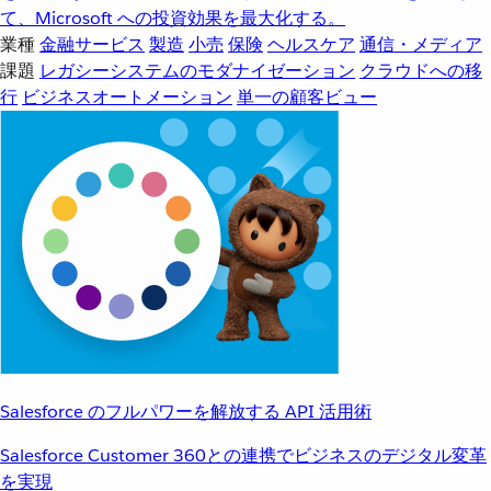
て、Microsoft への投資効果を最大化する。
業種
金融サービス
製造
小売
保険
ヘルスケア
通信・メディア
課題
レガシーシステムのモダナイゼーション
クラウドへの移
行
ビジネスオートメーション
単一の顧客ビュー
Salesforce のフルパワーを解放する API 活用術
Salesforce Customer 360との連携でビジネスのデジタル変革
を実現