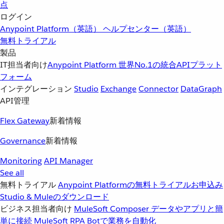
点
ログイン
Anypoint Platform（英語）
ヘルプセンター（英語）
無料トライアル
製品
IT担当者向け
Anypoint Platform
世界No.1の統合APIプラット
フォーム
インテグレーション
Studio
Exchange
Connector
DataGraph
API管理
Flex Gateway
新着情報
Governance
新着情報
Monitoring
API Manager
See all
無料トライアル
Anypoint Platformの無料トライアルお申込み
Studio & Muleのダウンロード
ビジネス担当者向け
MuleSoft Composer
データやアプリと簡
単に接続
MuleSoft RPA
Botで業務を自動化