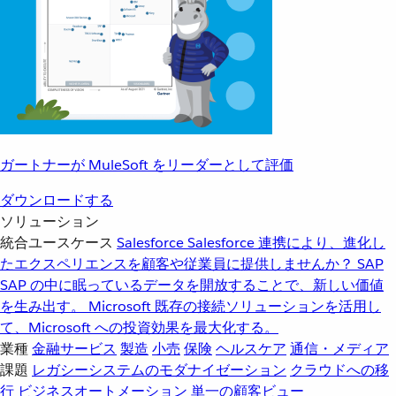
ガートナーが MuleSoft をリーダーとして評価
ダウンロードする
ソリューション
統合ユースケース
Salesforce
Salesforce 連携により、進化し
たエクスペリエンスを顧客や従業員に提供しませんか？
SAP
SAP の中に眠っているデータを開放することで、新しい価値
を生み出す。
Microsoft
既存の接続ソリューションを活用し
て、Microsoft への投資効果を最大化する。
業種
金融サービス
製造
小売
保険
ヘルスケア
通信・メディア
課題
レガシーシステムのモダナイゼーション
クラウドへの移
行
ビジネスオートメーション
単一の顧客ビュー