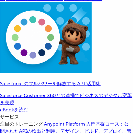
Salesforce のフルパワーを解放する API 活用術
Salesforce Customer 360との連携でビジネスのデジタル変革
を実現
eBookを読む
サービス
注目のトレーニング
Anypoint Platform 入門
基礎コース：公
開されたAPIの検出と利用、デザイン、ビルド、デプロイ、管