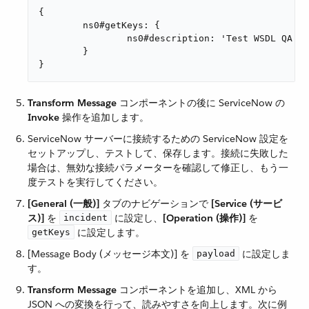
{

	ns0#getKeys: {

		ns0#description: 'Test WSDL QA'

	}

}
Transform Message
​ コンポーネントの後に ServiceNow の ​
Invoke
​ 操作を追加します。
ServiceNow サーバーに接続するための ServiceNow 設定を
セットアップし、テストして、保存します。接続に失敗した
場合は、無効な接続パラメーターを確認して修正し、もう一
度テストを実行してください。
[General (一般)]
​ タブのナビゲーションで ​
[Service (サービ
ス)]
​ を ​
​ に設定し、​
[Operation (操作)]
​ を ​
incident
​ に設定します。
getKeys
[Message Body (メッセージ本文)] を ​
​ に設定しま
payload
す。
Transform Message
​ コンポーネントを追加し、XML から
JSON への変換を行って、読みやすさを向上します。次に例