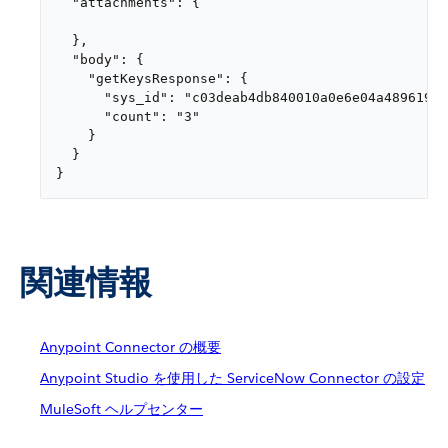
  "attachments": {

  },

  "body": {

    "getKeysResponse": {

      "sys_id": "c03deab4db840010a0e6e04a48961999
      "count": "3"

    }

  }

}
関連情報
Anypoint Connector の概要
Anypoint Studio を使用した ServiceNow Connector の設定
MuleSoft ヘルプセンター