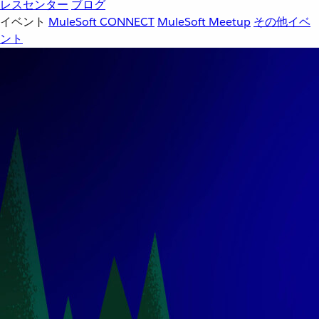
レスセンター
ブログ
イベント
MuleSoft CONNECT
MuleSoft Meetup
その他イベ
ント