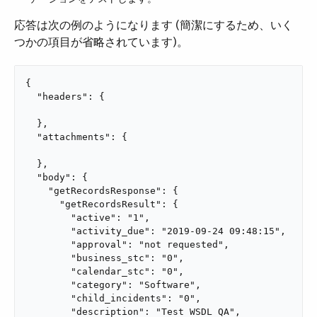
応答は次の例のようになります (簡潔にするため、いく
つかの項目が省略されています)。
{

  "headers": {

  },

  "attachments": {

  },

  "body": {

    "getRecordsResponse": {

      "getRecordsResult": {

        "active": "1",

        "activity_due": "2019-09-24 09:48:15",

        "approval": "not requested",

        "business_stc": "0",

        "calendar_stc": "0",

        "category": "Software",

        "child_incidents": "0",

        "description": "Test WSDL QA",
