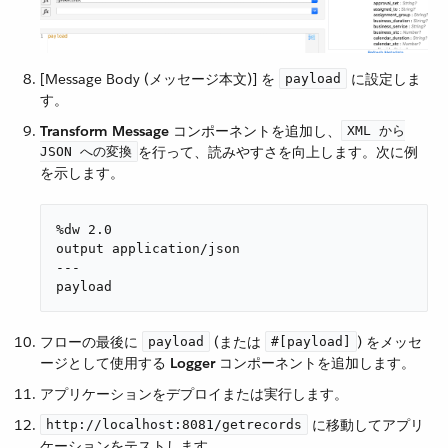
[Message Body (メッセージ本文)] を ​
​ に設定しま
payload
す。
Transform Message
​ コンポーネントを追加し、​
XML から
​を行って、読みやすさを向上します。次に例
JSON への変換
を示します。
%dw 2.0

output application/json

---

payload
フローの最後に ​
​ (または ​
​) をメッセ
payload
#[payload]
ージとして使用する ​
Logger
​ コンポーネントを追加します。
アプリケーションをデプロイまたは実行します。
​ に移動してアプリ
http://localhost:8081/getrecords
ケーションをテストします。