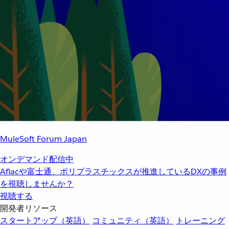
MuleSoft Forum Japan
オンデマンド配信中
Aflacや富士通、ポリプラスチックスが推進しているDXの事例
を視聴しませんか？
視聴する
開発者リソース
スタートアップ（英語）
コミュニティ（英語）
トレーニング