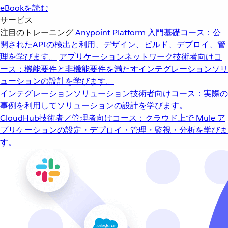
eBookを読む
サービス
注目のトレーニング
Anypoint Platform 入門
基礎コース：公
開されたAPIの検出と利用、デザイン、ビルド、デプロイ、管
理を学びます。
アプリケーションネットワーク
技術者向けコ
ース：機能要件と非機能要件を満たすインテグレーションソリ
ューションの設計を学びます。
インテグレーションソリューション
技術者向けコース：実際の
事例を利用してソリューションの設計を学びます。
CloudHub
技術者／管理者向けコース：クラウド上で Mule ア
プリケーションの設定・デプロイ・管理・監視・分析を学びま
す。