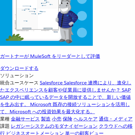
ガートナーが MuleSoft をリーダーとして評価
ダウンロードする
ソリューション
統合ユースケース
Salesforce
Salesforce 連携により、進化し
たエクスペリエンスを顧客や従業員に提供しませんか？
SAP
SAP の中に眠っているデータを開放することで、新しい価値
を生み出す。
Microsoft
既存の接続ソリューションを活用し
て、Microsoft への投資効果を最大化する。
業種
金融サービス
製造
小売
保険
ヘルスケア
通信・メディア
課題
レガシーシステムのモダナイゼーション
クラウドへの移
行
ビジネスオートメーション
単一の顧客ビュー