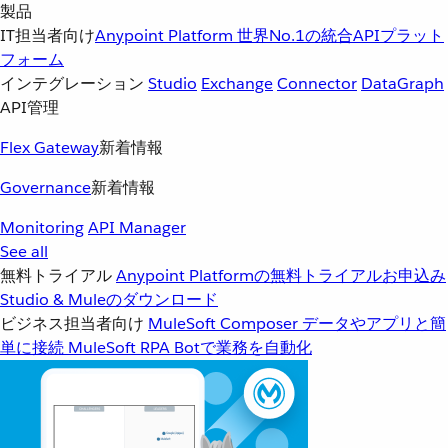
製品
IT担当者向け
Anypoint Platform
世界No.1の統合APIプラット
フォーム
インテグレーション
Studio
Exchange
Connector
DataGraph
API管理
Flex Gateway
新着情報
Governance
新着情報
Monitoring
API Manager
See all
無料トライアル
Anypoint Platformの無料トライアルお申込み
Studio & Muleのダウンロード
ビジネス担当者向け
MuleSoft Composer
データやアプリと簡
単に接続
MuleSoft RPA
Botで業務を自動化