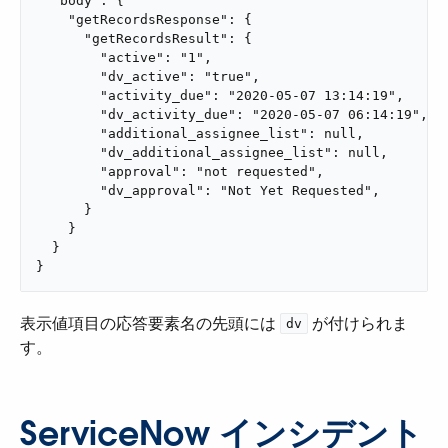
  "body": {

    "getRecordsResponse": {

      "getRecordsResult": {

        "active": "1",

        "dv_active": "true",

        "activity_due": "2020-05-07 13:14:19",

        "dv_activity_due": "2020-05-07 06:14:19",

        "additional_assignee_list": null,

        "dv_additional_assignee_list": null,

        "approval": "not requested",

        "dv_approval": "Not Yet Requested",

      }

    }

  }

}
表示値項目の応答要素名の先頭には ​
​ が付けられま
dv
す。
ServiceNow インシデント