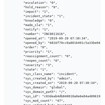
        "escalation": "0",

        "hold_reason": "0",

        "impact": "1",

        "incident_state": "1",

        "knowledge": "0",

        "made_sla": "1",

        "notify": "1",

        "number": "INC0011616",

        "opened_at": "2019-09-20 07:30:34",

        "opened_by": "6816f79cc0a8016401c5a33be04be4
        "order": "0",

        "priority": "1",

        "reassignment_count": "0",

        "reopen_count": "0",

        "severity": "3",

        "state": "1",

        "sys_class_name": "incident",

        "sys_created_by": "admin",

        "sys_created_on": "2019-09-20 07:30:34",

        "sys_domain": "global",

        "sys_domain_path": "/",

        "sys_id": "c03deab4db840010a0e6e04a48961999"
        "sys_mod_count": "47",
