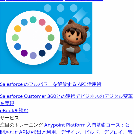
Salesforce のフルパワーを解放する API 活用術
Salesforce Customer 360との連携でビジネスのデジタル変革
を実現
eBookを読む
サービス
注目のトレーニング
Anypoint Platform 入門
基礎コース：公
開されたAPIの検出と利用、デザイン、ビルド、デプロイ、管