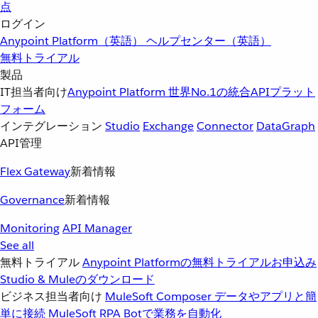
点
ログイン
Anypoint Platform（英語）
ヘルプセンター（英語）
無料トライアル
製品
IT担当者向け
Anypoint Platform
世界No.1の統合APIプラット
フォーム
インテグレーション
Studio
Exchange
Connector
DataGraph
API管理
Flex Gateway
新着情報
Governance
新着情報
Monitoring
API Manager
See all
無料トライアル
Anypoint Platformの無料トライアルお申込み
Studio & Muleのダウンロード
ビジネス担当者向け
MuleSoft Composer
データやアプリと簡
単に接続
MuleSoft RPA
Botで業務を自動化