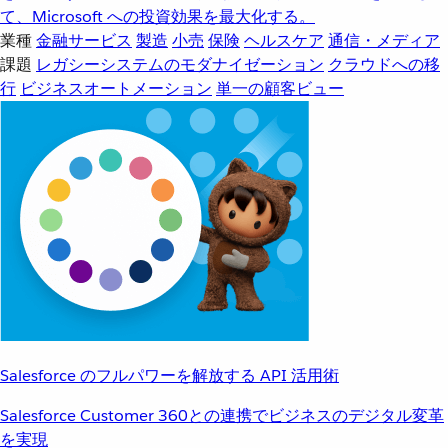
て、Microsoft への投資効果を最大化する。
業種
金融サービス
製造
小売
保険
ヘルスケア
通信・メディア
課題
レガシーシステムのモダナイゼーション
クラウドへの移
行
ビジネスオートメーション
単一の顧客ビュー
Salesforce のフルパワーを解放する API 活用術
Salesforce Customer 360との連携でビジネスのデジタル変革
を実現