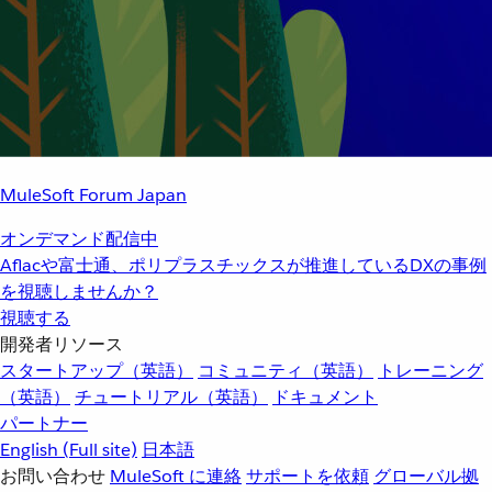
MuleSoft Forum Japan
オンデマンド配信中
Aflacや富士通、ポリプラスチックスが推進しているDXの事例
を視聴しませんか？
視聴する
開発者リソース
スタートアップ（英語）
コミュニティ（英語）
トレーニング
（英語）
チュートリアル（英語）
ドキュメント
パートナー
English
(Full site)
日本語
お問い合わせ
MuleSoft に連絡
サポートを依頼
グローバル拠