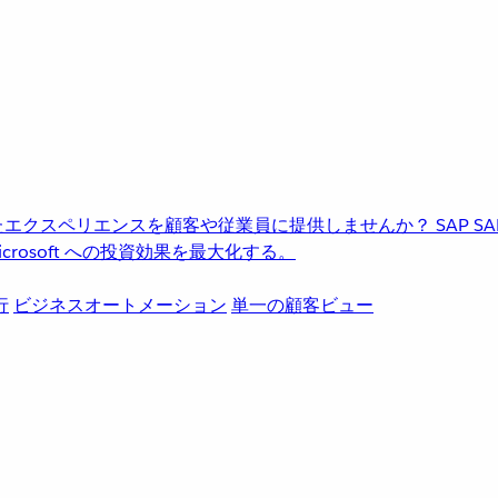
進化したエクスペリエンスを顧客や従業員に提供しませんか？
SAP
S
rosoft への投資効果を最大化する。
行
ビジネスオートメーション
単一の顧客ビュー