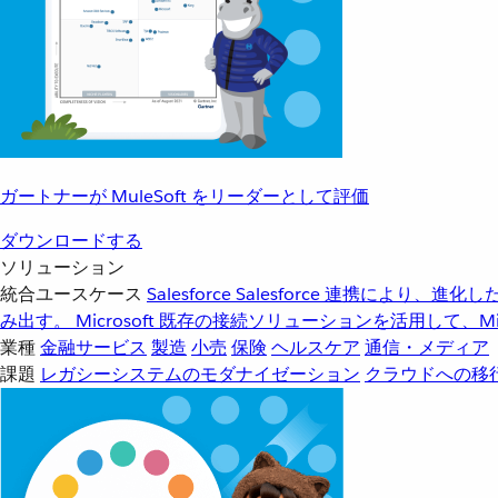
ガートナーが MuleSoft をリーダーとして評価
ダウンロードする
ソリューション
統合ユースケース
Salesforce
Salesforce 連携により、
み出す。
Microsoft
既存の接続ソリューションを活用して、Mic
業種
金融サービス
製造
小売
保険
ヘルスケア
通信・メディア
課題
レガシーシステムのモダナイゼーション
クラウドへの移