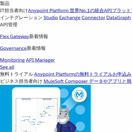
製品
IT担当者向け
Anypoint Platform
世界No.1の統合APIプラッ
インテグレーション
Studio
Exchange
Connector
DataGraph
API管理
Flex Gateway
新着情報
Governance
新着情報
Monitoring
API Manager
See all
無料トライアル
Anypoint Platformの無料トライアルお申込み
ビジネス担当者向け
MuleSoft Composer
データやアプリと簡