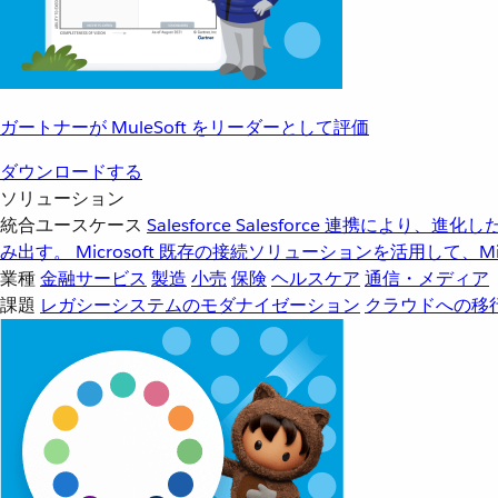
ガートナーが MuleSoft をリーダーとして評価
ダウンロードする
ソリューション
統合ユースケース
Salesforce
Salesforce 連携により、
み出す。
Microsoft
既存の接続ソリューションを活用して、Mic
業種
金融サービス
製造
小売
保険
ヘルスケア
通信・メディア
課題
レガシーシステムのモダナイゼーション
クラウドへの移