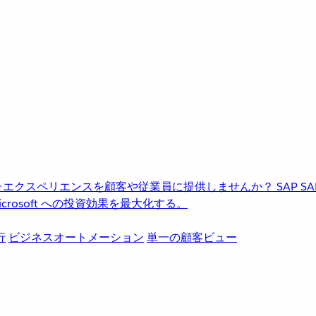
進化したエクスペリエンスを顧客や従業員に提供しませんか？
SAP
S
rosoft への投資効果を最大化する。
行
ビジネスオートメーション
単一の顧客ビュー