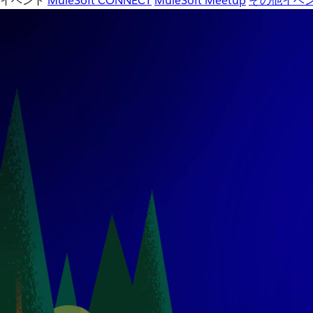
イベント
MuleSoft CONNECT
MuleSoft Meetup
その他イベ