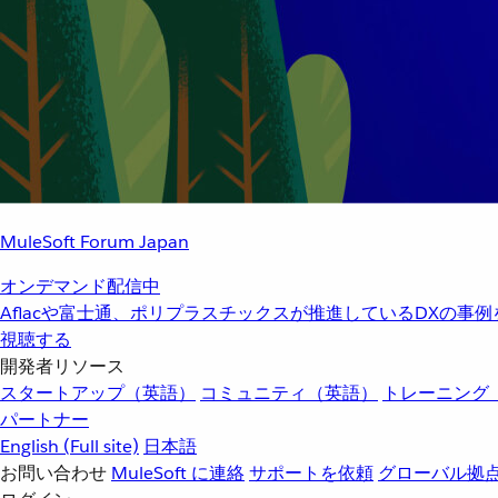
MuleSoft Forum Japan
オンデマンド配信中
Aflacや富士通、ポリプラスチックスが推進しているDXの事
視聴する
開発者リソース
スタートアップ（英語）
コミュニティ（英語）
トレーニング
パートナー
English
(Full site)
日本語
お問い合わせ
MuleSoft に連絡
サポートを依頼
グローバル拠