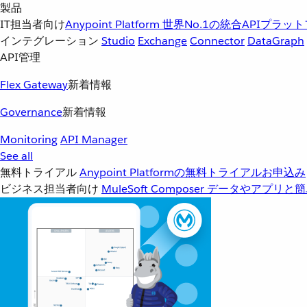
製品
IT担当者向け
Anypoint Platform
世界No.1の統合APIプラッ
インテグレーション
Studio
Exchange
Connector
DataGraph
API管理
Flex Gateway
新着情報
Governance
新着情報
Monitoring
API Manager
See all
無料トライアル
Anypoint Platformの無料トライアルお申込み
ビジネス担当者向け
MuleSoft Composer
データやアプリと簡