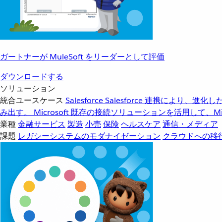
ガートナーが MuleSoft をリーダーとして評価
ダウンロードする
ソリューション
統合ユースケース
Salesforce
Salesforce 連携により、
み出す。
Microsoft
既存の接続ソリューションを活用して、Mic
業種
金融サービス
製造
小売
保険
ヘルスケア
通信・メディア
課題
レガシーシステムのモダナイゼーション
クラウドへの移