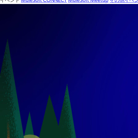
イベント
MuleSoft CONNECT
MuleSoft Meetup
その他イベ