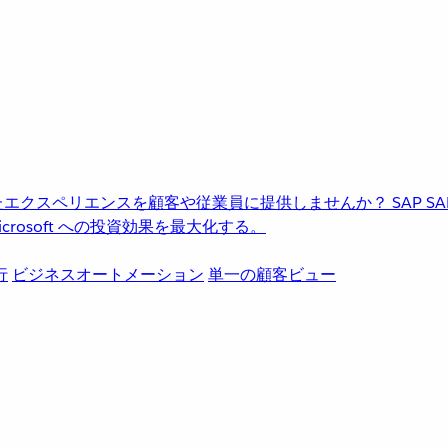
進化したエクスペリエンスを顧客や従業員に提供しませんか？
SAP
S
rosoft への投資効果を最大化する。
行
ビジネスオートメーション
単一の顧客ビュー