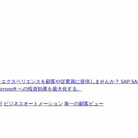
進化したエクスペリエンスを顧客や従業員に提供しませんか？
SAP
S
rosoft への投資効果を最大化する。
行
ビジネスオートメーション
単一の顧客ビュー