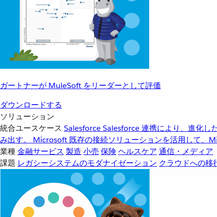
ガートナーが MuleSoft をリーダーとして評価
ダウンロードする
ソリューション
統合ユースケース
Salesforce
Salesforce 連携により、
み出す。
Microsoft
既存の接続ソリューションを活用して、Mic
業種
金融サービス
製造
小売
保険
ヘルスケア
通信・メディア
課題
レガシーシステムのモダナイゼーション
クラウドへの移