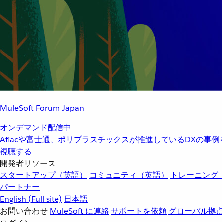
MuleSoft Forum Japan
オンデマンド配信中
Aflacや富士通、ポリプラスチックスが推進しているDXの事
視聴する
開発者リソース
スタートアップ（英語）
コミュニティ（英語）
トレーニング
パートナー
English
(Full site)
日本語
お問い合わせ
MuleSoft に連絡
サポートを依頼
グローバル拠