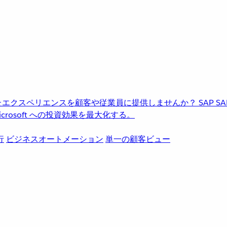
進化したエクスペリエンスを顧客や従業員に提供しませんか？
SAP
S
rosoft への投資効果を最大化する。
行
ビジネスオートメーション
単一の顧客ビュー