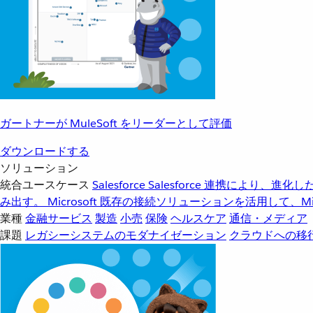
ガートナーが MuleSoft をリーダーとして評価
ダウンロードする
ソリューション
統合ユースケース
Salesforce
Salesforce 連携により、
み出す。
Microsoft
既存の接続ソリューションを活用して、Mic
業種
金融サービス
製造
小売
保険
ヘルスケア
通信・メディア
課題
レガシーシステムのモダナイゼーション
クラウドへの移