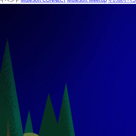
イベント
MuleSoft CONNECT
MuleSoft Meetup
その他イベ