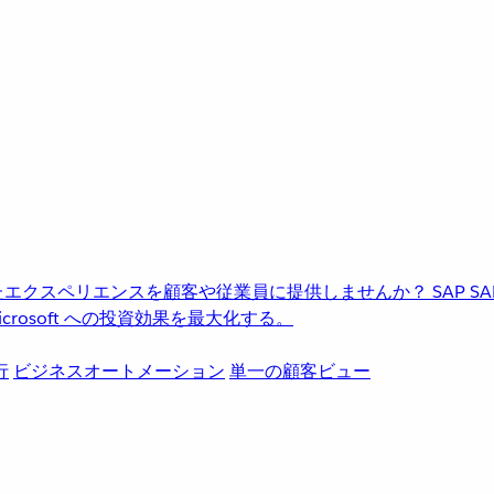
進化したエクスペリエンスを顧客や従業員に提供しませんか？
SAP
S
rosoft への投資効果を最大化する。
行
ビジネスオートメーション
単一の顧客ビュー