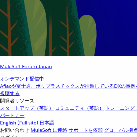
MuleSoft Forum Japan
オンデマンド配信中
Aflacや富士通、ポリプラスチックスが推進しているDXの事
視聴する
開発者リソース
スタートアップ（英語）
コミュニティ（英語）
トレーニング
パートナー
English
(Full site)
日本語
お問い合わせ
MuleSoft に連絡
サポートを依頼
グローバル拠