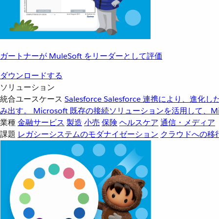
ガートナーが MuleSoft をリーダーとして評価
ダウンロードする
ソリューション
統合ユースケース
Salesforce
Salesforce 連携により、
み出す。
Microsoft
既存の接続ソリューションを活用して、Mic
業種
金融サービス
製造
小売
保険
ヘルスケア
通信・メディア
課題
レガシーシステムのモダナイゼーション
クラウドへの移