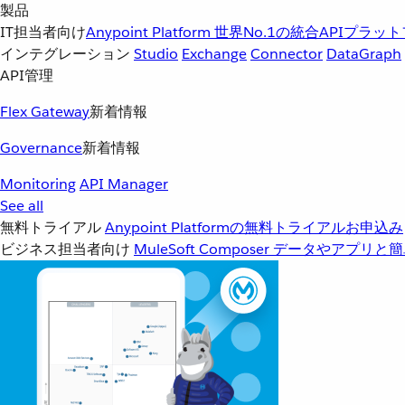
製品
IT担当者向け
Anypoint Platform
世界No.1の統合APIプラッ
インテグレーション
Studio
Exchange
Connector
DataGraph
API管理
Flex Gateway
新着情報
Governance
新着情報
Monitoring
API Manager
See all
無料トライアル
Anypoint Platformの無料トライアルお申込み
ビジネス担当者向け
MuleSoft Composer
データやアプリと簡