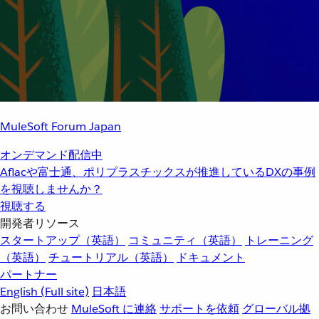
MuleSoft Forum Japan
オンデマンド配信中
Aflacや富士通、ポリプラスチックスが推進しているDXの事例
を視聴しませんか？
視聴する
開発者リソース
スタートアップ（英語）
コミュニティ（英語）
トレーニング
（英語）
チュートリアル（英語）
ドキュメント
パートナー
English
(Full site)
日本語
お問い合わせ
MuleSoft に連絡
サポートを依頼
グローバル拠