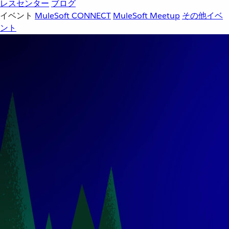
レスセンター
ブログ
イベント
MuleSoft CONNECT
MuleSoft Meetup
その他イベ
ント