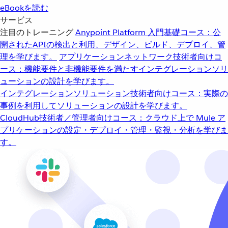
eBookを読む
サービス
注目のトレーニング
Anypoint Platform 入門
基礎コース：公
開されたAPIの検出と利用、デザイン、ビルド、デプロイ、管
理を学びます。
アプリケーションネットワーク
技術者向けコ
ース：機能要件と非機能要件を満たすインテグレーションソリ
ューションの設計を学びます。
インテグレーションソリューション
技術者向けコース：実際の
事例を利用してソリューションの設計を学びます。
CloudHub
技術者／管理者向けコース：クラウド上で Mule ア
プリケーションの設定・デプロイ・管理・監視・分析を学びま
す。