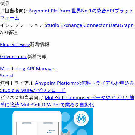
製品
IT担当者向け
Anypoint Platform
世界No.1の統合APIプラット
フォーム
インテグレーション
Studio
Exchange
Connector
DataGraph
API管理
Flex Gateway
新着情報
Governance
新着情報
Monitoring
API Manager
See all
無料トライアル
Anypoint Platformの無料トライアルお申込み
Studio & Muleのダウンロード
ビジネス担当者向け
MuleSoft Composer
データやアプリと簡
単に接続
MuleSoft RPA
Botで業務を自動化