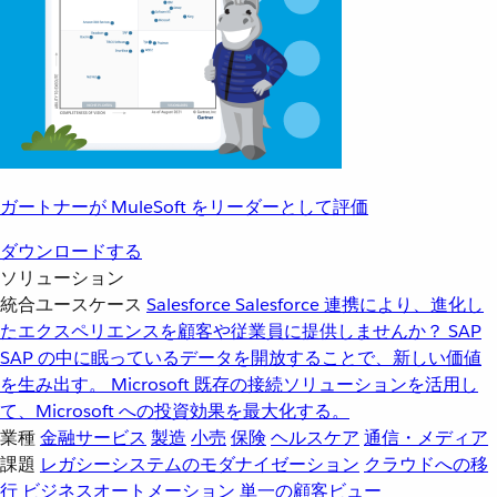
ガートナーが MuleSoft をリーダーとして評価
ダウンロードする
ソリューション
統合ユースケース
Salesforce
Salesforce 連携により、進化し
たエクスペリエンスを顧客や従業員に提供しませんか？
SAP
SAP の中に眠っているデータを開放することで、新しい価値
を生み出す。
Microsoft
既存の接続ソリューションを活用し
て、Microsoft への投資効果を最大化する。
業種
金融サービス
製造
小売
保険
ヘルスケア
通信・メディア
課題
レガシーシステムのモダナイゼーション
クラウドへの移
行
ビジネスオートメーション
単一の顧客ビュー