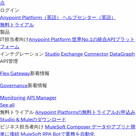
点
ログイン
Anypoint Platform（英語）
ヘルプセンター（英語）
無料トライアル
製品
IT担当者向け
Anypoint Platform
世界No.1の統合APIプラット
フォーム
インテグレーション
Studio
Exchange
Connector
DataGraph
API管理
Flex Gateway
新着情報
Governance
新着情報
Monitoring
API Manager
See all
無料トライアル
Anypoint Platformの無料トライアルお申込み
Studio & Muleのダウンロード
ビジネス担当者向け
MuleSoft Composer
データやアプリと簡
単に接続
MuleSoft RPA
Botで業務を自動化