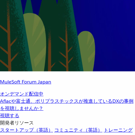
MuleSoft Forum Japan
オンデマンド配信中
Aflacや富士通、ポリプラスチックスが推進しているDXの事例
を視聴しませんか？
視聴する
開発者リソース
スタートアップ（英語）
コミュニティ（英語）
トレーニング