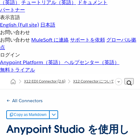
（英語）
チュートリアル（英語）
ドキュメント
パートナー
表示言語
English
(Full site)
日本語
お問い合わせ
お問い合わせ
MuleSoft に連絡
サポートを依頼
グローバル拠
点
ログイン
Anypoint Platform（英語）
ヘルプセンター（英語）
無料トライアル
X12 EDI Connector
(2.6)
X12 Connector について
Anypoint
All Connectors
Copy as Markdown
Anypoint Studio を使用し