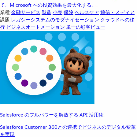
て、Microsoft への投資効果を最大化する。
業種
金融サービス
製造
小売
保険
ヘルスケア
通信・メディア
課題
レガシーシステムのモダナイゼーション
クラウドへの移
行
ビジネスオートメーション
単一の顧客ビュー
Salesforce のフルパワーを解放する API 活用術
Salesforce Customer 360との連携でビジネスのデジタル変革
を実現