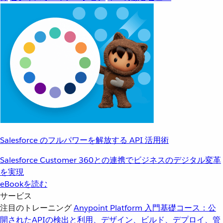
Salesforce のフルパワーを解放する API 活用術
Salesforce Customer 360との連携でビジネスのデジタル変革
を実現
eBookを読む
サービス
注目のトレーニング
Anypoint Platform 入門
基礎コース：公
開されたAPIの検出と利用、デザイン、ビルド、デプロイ、管